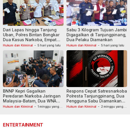
Dari Lapas hingga Tanjung
Sabu 3 Kilogram Tujuan Jambi
Uban, Polres Bintan Bongkar
Digagalkan di Tanjungpinang,
Dua Kasus Narkoba, Empat
Dua Pelaku Diamankan
Tersangka Dibekuk
Hukum dan Kriminal
-
5 hari yang lalu
Hukum dan Kriminal
-
5 hari yang lalu
BNNP Kepri Gagalkan
Respons Cepat Satresnarkoba
Peredaran Narkoba Jaringan
Polresta Tanjungpinang, Dua
Malaysia-Batam, Dua WNA
Pengguna Sabu Diamankan
Masih Diburu
Usai Dilaporkan ke Call Center
Hukum dan Kriminal
-
1 minggu yang
Hukum dan Kriminal
-
2 minggu yang
lalu
lalu
110
ENTERTAINMENT