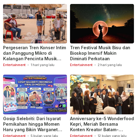
Pergeseran Tren Konser Intim
Tren Festival Musik Bisu dan
dan Panggung Mikro di
Bioskop Imersif Makin
Kalangan Pencinta Musik
Diminati Perkotaan
Indonesia
Entertainment
-
1 hari yang lalu
Entertainment
-
2 hari yang lalu
Gosip Selebriti: Dari Isyarat
Anniversary ke-5 Wonderfood
Pernikahan hingga Momen
Kepri, Meriah Bersama
Haru yang Bikin Warganet
Konten Kreator Batam-
Berspekulasi
Tanjungpinang
Entertainment
-
5 bulan yang lalu
Entertainment
-
12 bulan yang lalu