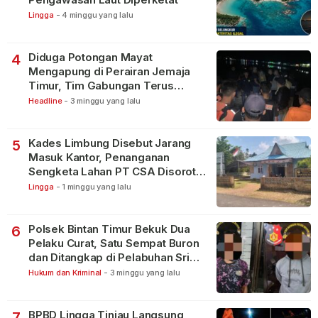
Lingga
-
4 minggu yang lalu
Diduga Potongan Mayat
4
Mengapung di Perairan Jemaja
Timur, Tim Gabungan Terus
Lakukan Pencarian
Headline
-
3 minggu yang lalu
Kades Limbung Disebut Jarang
5
Masuk Kantor, Penanganan
Sengketa Lahan PT CSA Disorot
Warga
Lingga
-
1 minggu yang lalu
Polsek Bintan Timur Bekuk Dua
6
Pelaku Curat, Satu Sempat Buron
dan Ditangkap di Pelabuhan Sri
Bintan Pura
Hukum dan Kriminal
-
3 minggu yang lalu
BPBD Lingga Tinjau Langsung
7