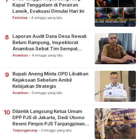
Kapal Tenggelam di Perairan
Lansik, Evakuasi Dimulai Hari Ini
Peristiwa
-
4 minggu yang lalu
Laporan Audit Dana Desa Rewak
8
Belum Rampung, Inspektorat
Anambas Sebut Tim Sempat
Terbagi Tangani Kasus Lain
Anambas
-
4 minggu yang lalu
Bupati Aneng Minta OPD Libatkan
9
Kejaksaan Sebelum Ambil
Kebijakan Strategis
Anambas
-
3 minggu yang lalu
Dilantik Langsung Ketua Umum
10
DPP PJS di Jakarta, Dedi Utomo
Resmi Pimpin PJS Tanjungpinang-
Bintan
Tanjungpinang
-
2 minggu yang lalu