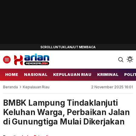
HOME
NASIONAL
KEPULAUAN RIAU
KRIMINAL
POLI
Beranda
Kepulauan Riau
2 November 2025 16:01
BMBK Lampung Tindaklanjuti
Keluhan Warga, Perbaikan Jalan
di Gunungtiga Mulai Dikerjakan