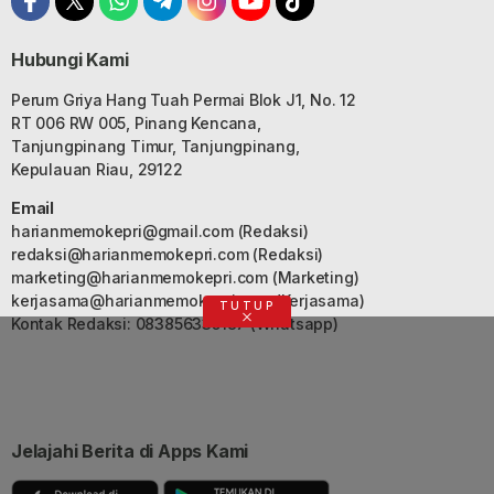
Hubungi Kami
Perum Griya Hang Tuah Permai Blok J1, No. 12
RT 006 RW 005, Pinang Kencana,
Tanjungpinang Timur, Tanjungpinang,
Kepulauan Riau, 29122
Email
harianmemokepri@gmail.com
(Redaksi)
redaksi@harianmemokepri.com
(Redaksi)
marketing@harianmemokepri.com
(Marketing)
kerjasama@harianmemokepri.com
(Kerjasama)
TUTUP
Kontak Redaksi: 083856335187 (Whatsapp)
Jelajahi Berita di Apps Kami