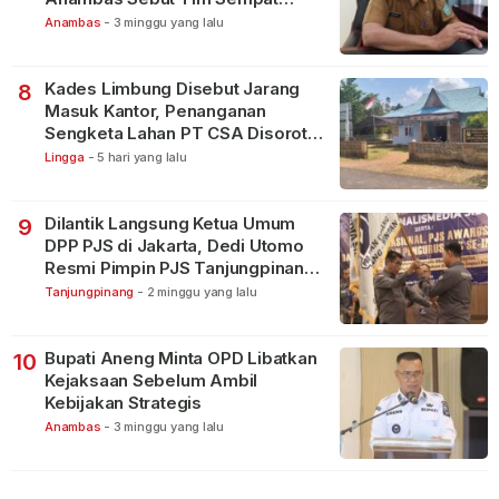
Terbagi Tangani Kasus Lain
Anambas
-
3 minggu yang lalu
Kades Limbung Disebut Jarang
8
Masuk Kantor, Penanganan
Sengketa Lahan PT CSA Disorot
Warga
Lingga
-
5 hari yang lalu
Dilantik Langsung Ketua Umum
9
DPP PJS di Jakarta, Dedi Utomo
Resmi Pimpin PJS Tanjungpinang-
Bintan
Tanjungpinang
-
2 minggu yang lalu
Bupati Aneng Minta OPD Libatkan
10
Kejaksaan Sebelum Ambil
Kebijakan Strategis
Anambas
-
3 minggu yang lalu