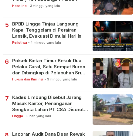
Lakukan Pencarian
Headline
-
3 minggu yang lalu
BPBD Lingga Tinjau Langsung
5
Kapal Tenggelam di Perairan
Lansik, Evakuasi Dimulai Hari Ini
Peristiwa
-
4 minggu yang lalu
Polsek Bintan Timur Bekuk Dua
6
Pelaku Curat, Satu Sempat Buron
dan Ditangkap di Pelabuhan Sri
Bintan Pura
Hukum dan Kriminal
-
3 minggu yang lalu
Kades Limbung Disebut Jarang
7
Masuk Kantor, Penanganan
Sengketa Lahan PT CSA Disorot
Warga
Lingga
-
5 hari yang lalu
Laporan Audit Dana Desa Rewak
8