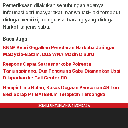
Pemeriksaan dilakukan sehubungan adanya
informasi dari masyarakat, bahwa laki-laki tersebut
diduga memiliki, menguasai barang yang diduga
Narkotika jenis sabu.
Baca Juga
BNNP Kepri Gagalkan Peredaran Narkoba Jaringan
Malaysia-Batam, Dua WNA Masih Diburu
Respons Cepat Satresnarkoba Polresta
Tanjungpinang, Dua Pengguna Sabu Diamankan Usai
Dilaporkan ke Call Center 110
Hampir Lima Bulan, Kasus Dugaan Pencurian 49 Ton
Besi Scrap PT BAI Belum Tetapkan Tersangka