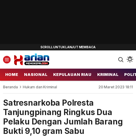
HOME
NASIONAL
KEPULAUAN RIAU
KRIMINAL
POLI
Beranda
Hukum dan Kriminal
20 Maret 2023 18:11
Satresnarkoba Polresta
Tanjungpinang Ringkus Dua
Pelaku Dengan Jumlah Barang
Bukti 9,10 gram Sabu