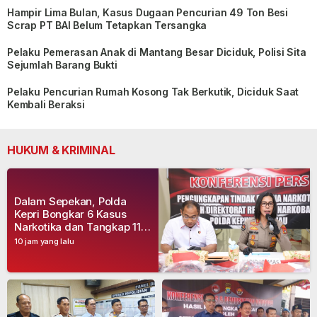
Hampir Lima Bulan, Kasus Dugaan Pencurian 49 Ton Besi
Scrap PT BAI Belum Tetapkan Tersangka
Pelaku Pemerasan Anak di Mantang Besar Diciduk, Polisi Sita
Sejumlah Barang Bukti
Pelaku Pencurian Rumah Kosong Tak Berkutik, Diciduk Saat
Kembali Beraksi
HUKUM & KRIMINAL
Dalam Sepekan, Polda
Kepri Bongkar 6 Kasus
Narkotika dan Tangkap 11
Tersangka
10 jam yang lalu