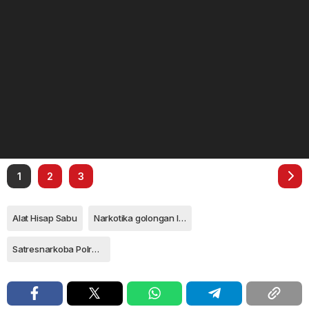
1
2
3
Alat Hisap Sabu
Narkotika golongan I bukan tanaman jenis sabu
Satresnarkoba Polresta Tanjungpinang