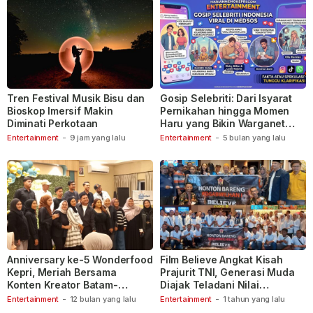
Tren Festival Musik Bisu dan
Gosip Selebriti: Dari Isyarat
Bioskop Imersif Makin
Pernikahan hingga Momen
Diminati Perkotaan
Haru yang Bikin Warganet
Berspekulasi
Entertainment
-
9 jam yang lalu
Entertainment
-
5 bulan yang lalu
Anniversary ke-5 Wonderfood
Film Believe Angkat Kisah
Kepri, Meriah Bersama
Prajurit TNI, Generasi Muda
Konten Kreator Batam-
Diajak Teladani Nilai
Tanjungpinang
Keberanian
Entertainment
-
12 bulan yang lalu
Entertainment
-
1 tahun yang lalu