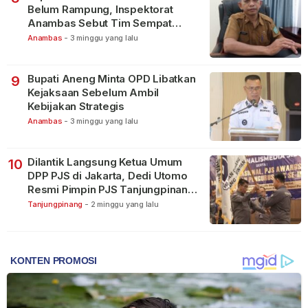
Belum Rampung, Inspektorat
Anambas Sebut Tim Sempat
Terbagi Tangani Kasus Lain
Anambas
-
3 minggu yang lalu
Bupati Aneng Minta OPD Libatkan
9
Kejaksaan Sebelum Ambil
Kebijakan Strategis
Anambas
-
3 minggu yang lalu
Dilantik Langsung Ketua Umum
10
DPP PJS di Jakarta, Dedi Utomo
Resmi Pimpin PJS Tanjungpinang-
Bintan
Tanjungpinang
-
2 minggu yang lalu