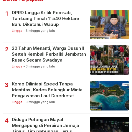
DPRD Lingga Kritik Pemkab,
1
Tambang Timah 11.540 Hektare
Baru Diketahui Wabup
Lingga
-
3 minggu yang lalu
20 Tahun Menanti, Warga Dusun II
2
Serteh Kembali Perbaiki Jembatan
Rusak Secara Swadaya
Lingga
-
3 minggu yang lalu
Kerap Dilintasi Speed Tanpa
3
Identitas, Kades Belungkur Minta
Pengawasan Laut Diperketat
Lingga
-
3 minggu yang lalu
Diduga Potongan Mayat
4
Mengapung di Perairan Jemaja
Timur, Tim Gabungan Terus