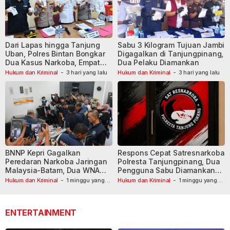
Dari Lapas hingga Tanjung
Sabu 3 Kilogram Tujuan Jambi
Uban, Polres Bintan Bongkar
Digagalkan di Tanjungpinang,
Dua Kasus Narkoba, Empat
Dua Pelaku Diamankan
Tersangka Dibekuk
Hukum dan Kriminal
-
3 hari yang lalu
Hukum dan Kriminal
-
3 hari yang lalu
BNNP Kepri Gagalkan
Respons Cepat Satresnarkoba
Peredaran Narkoba Jaringan
Polresta Tanjungpinang, Dua
Malaysia-Batam, Dua WNA
Pengguna Sabu Diamankan
Masih Diburu
Usai Dilaporkan ke Call Center
Hukum dan Kriminal
-
1 minggu yang
Hukum dan Kriminal
-
1 minggu yang
lalu
lalu
110
ENTERTAINMENT