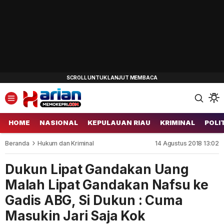
HOME
NASIONAL
KEPULAUAN RIAU
KRIMINAL
POLI
Beranda
Hukum dan Kriminal
14 Agustus 2018 13:02
Dukun Lipat Gandakan Uang
Malah Lipat Gandakan Nafsu ke
Gadis ABG, Si Dukun : Cuma
Masukin Jari Saja Kok