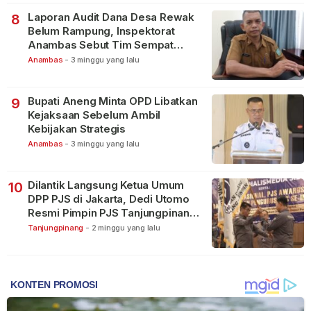
Laporan Audit Dana Desa Rewak
8
Belum Rampung, Inspektorat
Anambas Sebut Tim Sempat
Terbagi Tangani Kasus Lain
Anambas
-
3 minggu yang lalu
Bupati Aneng Minta OPD Libatkan
9
Kejaksaan Sebelum Ambil
Kebijakan Strategis
Anambas
-
3 minggu yang lalu
Dilantik Langsung Ketua Umum
10
DPP PJS di Jakarta, Dedi Utomo
Resmi Pimpin PJS Tanjungpinang-
Bintan
Tanjungpinang
-
2 minggu yang lalu