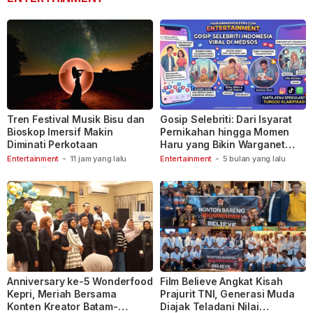
Tren Festival Musik Bisu dan
Gosip Selebriti: Dari Isyarat
Bioskop Imersif Makin
Pernikahan hingga Momen
Diminati Perkotaan
Haru yang Bikin Warganet
Berspekulasi
Entertainment
-
11 jam yang lalu
Entertainment
-
5 bulan yang lalu
Anniversary ke-5 Wonderfood
Film Believe Angkat Kisah
Kepri, Meriah Bersama
Prajurit TNI, Generasi Muda
Konten Kreator Batam-
Diajak Teladani Nilai