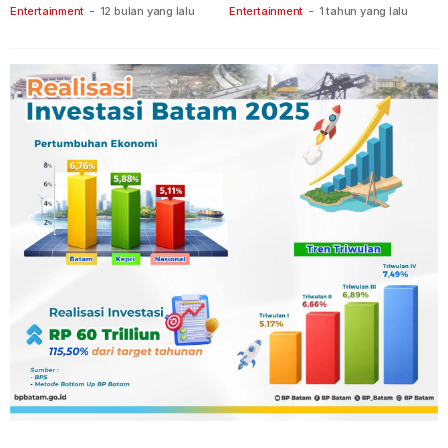
Tanjungpinang
Keberanian
Entertainment
-
12 bulan yang lalu
Entertainment
-
1 tahun yang lalu