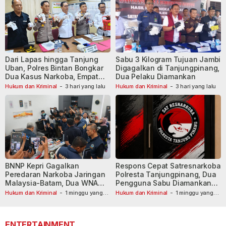
Dari Lapas hingga Tanjung
Sabu 3 Kilogram Tujuan Jambi
Uban, Polres Bintan Bongkar
Digagalkan di Tanjungpinang,
Dua Kasus Narkoba, Empat
Dua Pelaku Diamankan
Tersangka Dibekuk
Hukum dan Kriminal
-
3 hari yang lalu
Hukum dan Kriminal
-
3 hari yang lalu
BNNP Kepri Gagalkan
Respons Cepat Satresnarkoba
Peredaran Narkoba Jaringan
Polresta Tanjungpinang, Dua
Malaysia-Batam, Dua WNA
Pengguna Sabu Diamankan
Masih Diburu
Usai Dilaporkan ke Call Center
Hukum dan Kriminal
-
1 minggu yang
Hukum dan Kriminal
-
1 minggu yang
lalu
lalu
110
ENTERTAINMENT