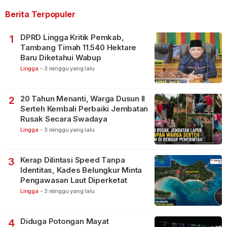
Berita Terpopuler
DPRD Lingga Kritik Pemkab,
1
Tambang Timah 11.540 Hektare
Baru Diketahui Wabup
Lingga
-
3 minggu yang lalu
20 Tahun Menanti, Warga Dusun II
2
Serteh Kembali Perbaiki Jembatan
Rusak Secara Swadaya
Lingga
-
3 minggu yang lalu
Kerap Dilintasi Speed Tanpa
3
Identitas, Kades Belungkur Minta
Pengawasan Laut Diperketat
Lingga
-
3 minggu yang lalu
Diduga Potongan Mayat
4