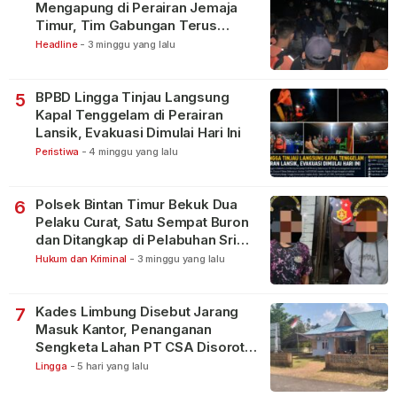
Mengapung di Perairan Jemaja
Timur, Tim Gabungan Terus
Lakukan Pencarian
Headline
-
3 minggu yang lalu
BPBD Lingga Tinjau Langsung
5
Kapal Tenggelam di Perairan
Lansik, Evakuasi Dimulai Hari Ini
Peristiwa
-
4 minggu yang lalu
Polsek Bintan Timur Bekuk Dua
6
Pelaku Curat, Satu Sempat Buron
dan Ditangkap di Pelabuhan Sri
Bintan Pura
Hukum dan Kriminal
-
3 minggu yang lalu
Kades Limbung Disebut Jarang
7
Masuk Kantor, Penanganan
Sengketa Lahan PT CSA Disorot
Warga
Lingga
-
5 hari yang lalu