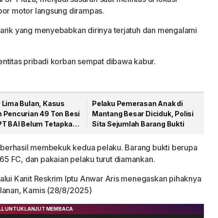
bor motor langsung dirampas.
narik yang menyebabkan dirinya terjatuh dan mengalami
ntitas pribadi korban sempat dibawa kabur.
 Lima Bulan, Kasus
Pelaku Pemerasan Anak di
 Pencurian 49 Ton Besi
Mantang Besar Diciduk, Polisi
PT BAI Belum Tetapkan
Sita Sejumlah Barang Bukti
gka
si berhasil membekuk kedua pelaku. Barang bukti berupa
5 FC, dan pakaian pelaku turut diamankan.
alui Kanit Reskrim Iptu Anwar Aris menegaskan pihaknya
alanan, Kamis (28/8/2025)