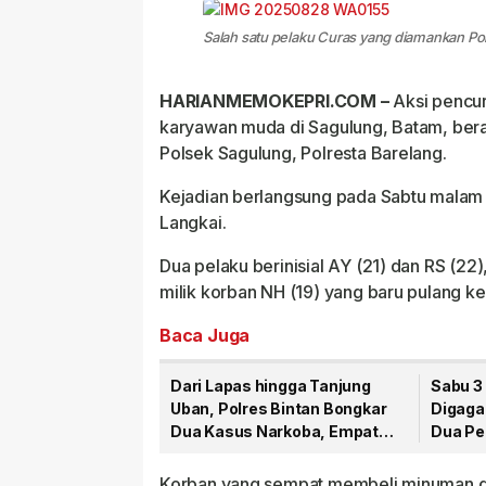
Salah satu pelaku Curas yang diamankan Po
HARIANMEMOKEPRI.COM –
Aksi pencur
karyawan muda di Sagulung, Batam, bera
Polsek Sagulung, Polresta Barelang.
Kejadian berlangsung pada Sabtu malam 
Langkai.
Dua pelaku berinisial AY (21) dan RS (
milik korban NH (19) yang baru pulang ker
Baca Juga
Dari Lapas hingga Tanjung
Sabu 3
Uban, Polres Bintan Bongkar
Digaga
Dua Kasus Narkoba, Empat
Dua Pe
Tersangka Dibekuk
Korban yang sempat membeli minuman di S