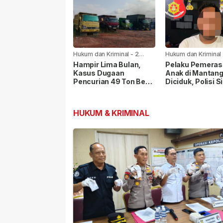
Hukum dan Kriminal
-
2
Hukum dan Kriminal
minggu yang lalu
minggu yang lalu
Hampir Lima Bulan,
Pelaku Pemera
Kasus Dugaan
Anak di Mantang
Pencurian 49 Ton Besi
Diciduk, Polisi S
Scrap PT BAI Belum
Sejumlah Barang
Tetapkan Tersangka
HUKUM & KRIMINAL