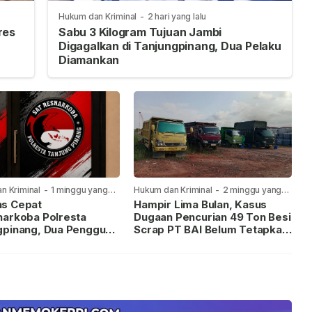
Hukum dan Kriminal
-
2 hari yang lalu
res
Sabu 3 Kilogram Tujuan Jambi
Digagalkan di Tanjungpinang, Dua Pelaku
Diamankan
n Kriminal
-
1 minggu yang
Hukum dan Kriminal
-
2 minggu yang
lalu
s Cepat
Hampir Lima Bulan, Kasus
narkoba Polresta
Dugaan Pencurian 49 Ton Besi
gpinang, Dua Pengguna
Scrap PT BAI Belum Tetapkan
iamankan Usai
Tersangka
kan ke Call Center 110