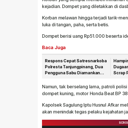
kejadian. Dompet yang diletakkan di das
Korban melawan hingga terjadi tarik-me
luka di tangan, paha, serta betis.
Dompet berisi uang Rp51.000 beserta ide
Baca Juga
Respons Cepat Satresnarkoba
Hampir
Polresta Tanjungpinang, Dua
Dugaan
Pengguna Sabu Diamankan
Scrap 
Usai Dilaporkan ke Call Center
Tersan
110
Namun, tak berselang lama, patroli poli
dompet kuning, motor Honda Beat BP 386
Kapolsek Sagulung Iptu Husnul Afkar mel
akan menindak tegas pelaku kejahatan j