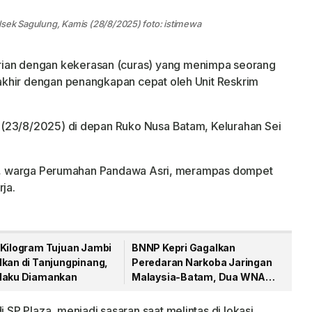
lsek Sagulung, Kamis (28/8/2025) foto: istimewa
ian dengan kekerasan (curas) yang menimpa seorang
khir dengan penangkapan cepat oleh Unit Reskrim
(23/8/2025) di depan Ruko Nusa Batam, Kelurahan Sei
22), warga Perumahan Pandawa Asri, merampas dompet
ja.
 Kilogram Tujuan Jambi
BNNP Kepri Gagalkan
lkan di Tanjungpinang,
Peredaran Narkoba Jaringan
laku Diamankan
Malaysia-Batam, Dua WNA
Masih Diburu
P Plaza, menjadi sasaran saat melintas di lokasi