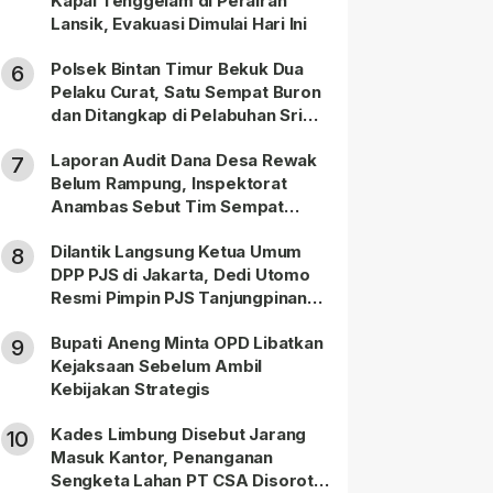
Kapal Tenggelam di Perairan
Lansik, Evakuasi Dimulai Hari Ini
Polsek Bintan Timur Bekuk Dua
6
Pelaku Curat, Satu Sempat Buron
dan Ditangkap di Pelabuhan Sri
Bintan Pura
Laporan Audit Dana Desa Rewak
7
Belum Rampung, Inspektorat
Anambas Sebut Tim Sempat
Terbagi Tangani Kasus Lain
Dilantik Langsung Ketua Umum
8
DPP PJS di Jakarta, Dedi Utomo
Resmi Pimpin PJS Tanjungpinang-
Bintan
Bupati Aneng Minta OPD Libatkan
9
Kejaksaan Sebelum Ambil
Kebijakan Strategis
Kades Limbung Disebut Jarang
10
Masuk Kantor, Penanganan
Sengketa Lahan PT CSA Disorot