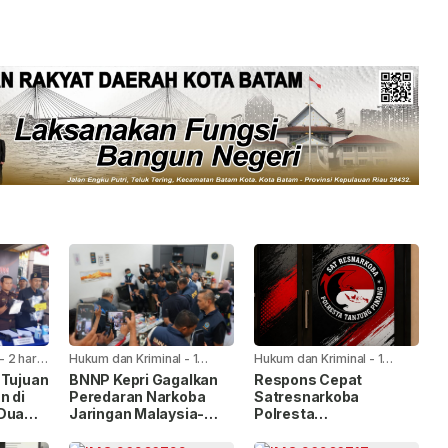
-
2 hari
Hukum dan Kriminal
-
1
Hukum dan Kriminal
-
1
minggu yang lalu
minggu yang lalu
 Tujuan
BNNP Kepri Gagalkan
Respons Cepat
n di
Peredaran Narkoba
Satresnarkoba
 Dua
Jaringan Malaysia-
Polresta
an
Batam, Dua WNA
Tanjungpinang, Dua
Masih Diburu
Pengguna Sabu