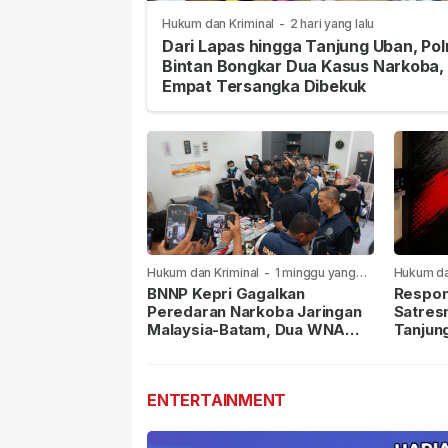
Hukum dan Kriminal
-
2 hari yang lalu
Dari Lapas hingga Tanjung Uban, Pol
Bintan Bongkar Dua Kasus Narkoba,
Empat Tersangka Dibekuk
Hukum dan Kriminal
-
1 minggu yang
Hukum da
lalu
lalu
BNNP Kepri Gagalkan
Respon
Peredaran Narkoba Jaringan
Satres
Malaysia-Batam, Dua WNA
Tanjun
Masih Diburu
Sabu D
Dilapor
ENTERTAINMENT