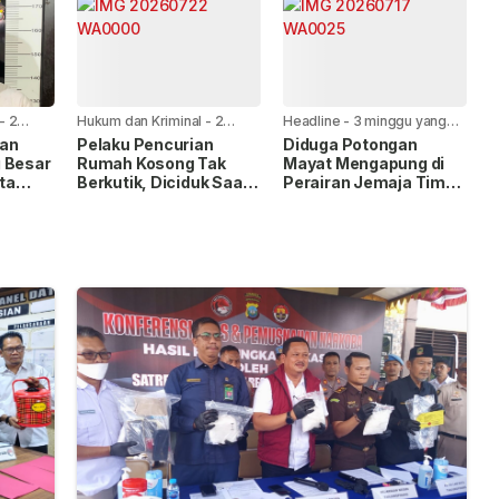
Diamankan Usai
Dilaporkan ke Call
Center 110
-
2
Hukum dan Kriminal
-
2
Headline
-
3 minggu yang
minggu yang lalu
lalu
san
Pelaku Pencurian
Diduga Potongan
 Besar
Rumah Kosong Tak
Mayat Mengapung di
ita
Berkutik, Diciduk Saat
Perairan Jemaja Timur,
 Bukti
Kembali Beraksi
Tim Gabungan Terus
Lakukan Pencarian