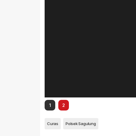
1
2
Curas
Polsek Sagulung