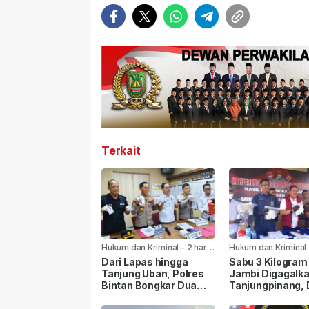
Terkait
Hukum dan Kriminal
-
2 hari
Hukum dan Kriminal
yang lalu
yang lalu
Dari Lapas hingga
Sabu 3 Kilogram
Tanjung Uban, Polres
Jambi Digagalka
Bintan Bongkar Dua
Tanjungpinang,
Kasus Narkoba, Empat
Pelaku Diamank
Tersangka Dibekuk