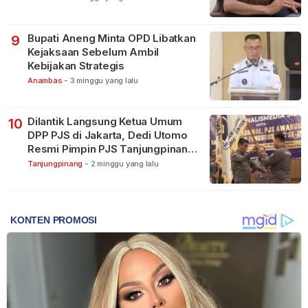
Bupati Aneng Minta OPD Libatkan
9
Kejaksaan Sebelum Ambil
Kebijakan Strategis
Anambas
-
3 minggu yang lalu
Dilantik Langsung Ketua Umum
10
DPP PJS di Jakarta, Dedi Utomo
Resmi Pimpin PJS Tanjungpinang-
Bintan
Tanjungpinang
-
2 minggu yang lalu