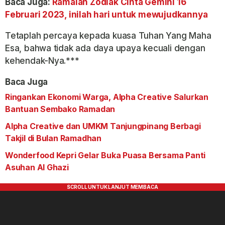
Baca Juga:
Ramalan Zodiak Cinta Gemini 16
Februari 2023, inilah hari untuk mewujudkannya
Tetaplah percaya kepada kuasa Tuhan Yang Maha
Esa, bahwa tidak ada daya upaya kecuali dengan
kehendak-Nya.***
Baca Juga
Ringankan Ekonomi Warga, Alpha Creative Salurkan
Bantuan Sembako Ramadan
Alpha Creative dan UMKM Tanjungpinang Berbagi
Takjil di Bulan Ramadhan
Wonderfood Kepri Gelar Buka Puasa Bersama Panti
Asuhan Al Ghazi