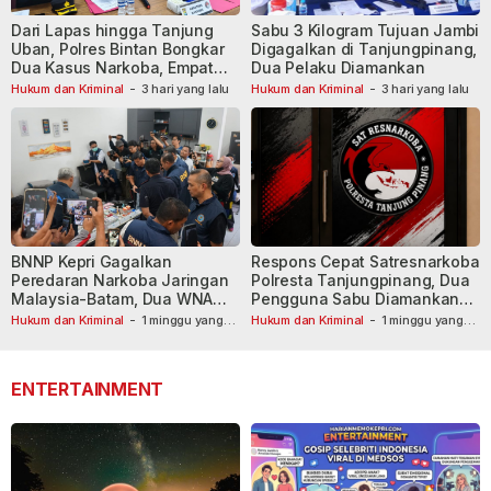
Dari Lapas hingga Tanjung
Sabu 3 Kilogram Tujuan Jambi
Uban, Polres Bintan Bongkar
Digagalkan di Tanjungpinang,
Dua Kasus Narkoba, Empat
Dua Pelaku Diamankan
Tersangka Dibekuk
Hukum dan Kriminal
-
3 hari yang lalu
Hukum dan Kriminal
-
3 hari yang lalu
BNNP Kepri Gagalkan
Respons Cepat Satresnarkoba
Peredaran Narkoba Jaringan
Polresta Tanjungpinang, Dua
Malaysia-Batam, Dua WNA
Pengguna Sabu Diamankan
Masih Diburu
Usai Dilaporkan ke Call Center
Hukum dan Kriminal
-
1 minggu yang
Hukum dan Kriminal
-
1 minggu yang
lalu
lalu
110
ENTERTAINMENT