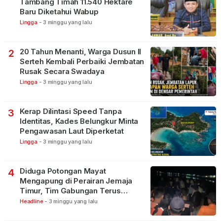
Tambang Timah 11.540 Hektare
Baru Diketahui Wabup
Lingga
-
3 minggu yang lalu
20 Tahun Menanti, Warga Dusun II
2
Serteh Kembali Perbaiki Jembatan
Rusak Secara Swadaya
Lingga
-
3 minggu yang lalu
Kerap Dilintasi Speed Tanpa
3
Identitas, Kades Belungkur Minta
Pengawasan Laut Diperketat
Lingga
-
3 minggu yang lalu
Diduga Potongan Mayat
4
Mengapung di Perairan Jemaja
Timur, Tim Gabungan Terus
Lakukan Pencarian
Headline
-
3 minggu yang lalu