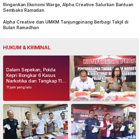
Ringankan Ekonomi Warga, Alpha Creative Salurkan Bantuan
Sembako Ramadan
Alpha Creative dan UMKM Tanjungpinang Berbagi Takjil di
Bulan Ramadhan
HUKUM & KRIMINAL
Dalam Sepekan, Polda
Kepri Bongkar 6 Kasus
Narkotika dan Tangkap 11
Tersangka
11 jam yang lalu