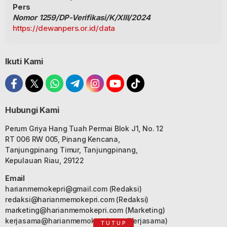
Pers
Nomor 1259/DP-Verifikasi/K/XIII/2024
https://dewanpers.or.id/data
Ikuti Kami
Hubungi Kami
Perum Griya Hang Tuah Permai Blok J1, No. 12
RT 006 RW 005, Pinang Kencana,
Tanjungpinang Timur, Tanjungpinang,
Kepulauan Riau, 29122
Email
harianmemokepri@gmail.com
(Redaksi)
redaksi@harianmemokepri.com
(Redaksi)
marketing@harianmemokepri.com
(Marketing)
kerjasama@harianmemokepri.com
(Kerjasama)
TUTUP