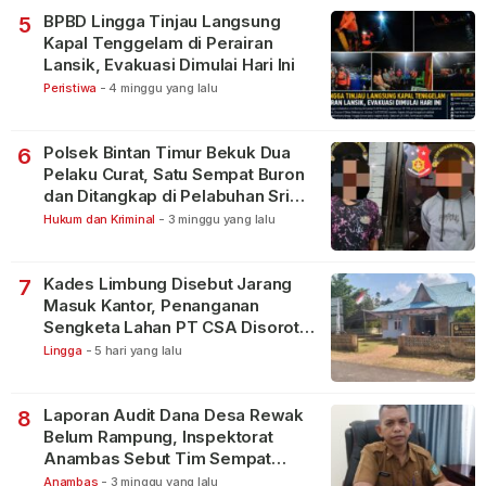
BPBD Lingga Tinjau Langsung
5
Kapal Tenggelam di Perairan
Lansik, Evakuasi Dimulai Hari Ini
Peristiwa
-
4 minggu yang lalu
Polsek Bintan Timur Bekuk Dua
6
Pelaku Curat, Satu Sempat Buron
dan Ditangkap di Pelabuhan Sri
Bintan Pura
Hukum dan Kriminal
-
3 minggu yang lalu
Kades Limbung Disebut Jarang
7
Masuk Kantor, Penanganan
Sengketa Lahan PT CSA Disorot
Warga
Lingga
-
5 hari yang lalu
Laporan Audit Dana Desa Rewak
8
Belum Rampung, Inspektorat
Anambas Sebut Tim Sempat
Terbagi Tangani Kasus Lain
Anambas
-
3 minggu yang lalu