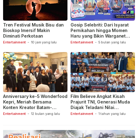
Tren Festival Musik Bisu dan
Gosip Selebriti: Dari Isyarat
Bioskop Imersif Makin
Pernikahan hingga Momen
Diminati Perkotaan
Haru yang Bikin Warganet
Berspekulasi
Entertainment
-
10 jam yang lalu
Entertainment
-
5 bulan yang lalu
Anniversary ke-5 Wonderfood
Film Believe Angkat Kisah
Kepri, Meriah Bersama
Prajurit TNI, Generasi Muda
Konten Kreator Batam-
Diajak Teladani Nilai
Tanjungpinang
Keberanian
Entertainment
-
12 bulan yang lalu
Entertainment
-
1 tahun yang lalu