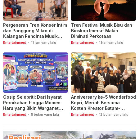
Pergeseran Tren Konser Intim
Tren Festival Musik Bisu dan
dan Panggung Mikro di
Bioskop Imersif Makin
Kalangan Pencinta Musik
Diminati Perkotaan
Indonesia
Entertainment
-
11 jam yang lalu
Entertainment
-
1 hari yang lalu
Gosip Selebriti: Dari Isyarat
Anniversary ke-5 Wonderfood
Pernikahan hingga Momen
Kepri, Meriah Bersama
Haru yang Bikin Warganet
Konten Kreator Batam-
Berspekulasi
Tanjungpinang
Entertainment
-
5 bulan yang lalu
Entertainment
-
12 bulan yang lalu