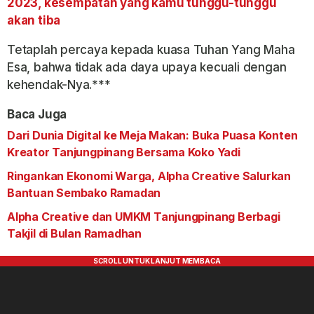
2023, kesempatan yang kamu tunggu-tunggu
akan tiba
Tetaplah percaya kepada kuasa Tuhan Yang Maha
Esa, bahwa tidak ada daya upaya kecuali dengan
kehendak-Nya.***
Baca Juga
Dari Dunia Digital ke Meja Makan: Buka Puasa Konten
Kreator Tanjungpinang Bersama Koko Yadi
Ringankan Ekonomi Warga, Alpha Creative Salurkan
Bantuan Sembako Ramadan
Alpha Creative dan UMKM Tanjungpinang Berbagi
Takjil di Bulan Ramadhan