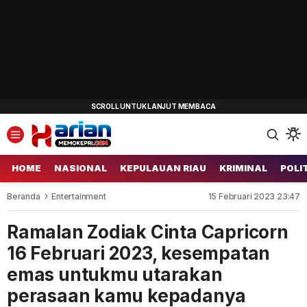
HOME
NASIONAL
KEPULAUAN RIAU
KRIMINAL
POLI
Beranda
Entertainment
15 Februari 2023 23:47
Ramalan Zodiak Cinta Capricorn
16 Februari 2023, kesempatan
emas untukmu utarakan
perasaan kamu kepadanya