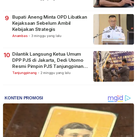
Bupati Aneng Minta OPD Libatkan
9
Kejaksaan Sebelum Ambil
Kebijakan Strategis
Anambas
-
3 minggu yang lalu
Dilantik Langsung Ketua Umum
10
DPP PJS di Jakarta, Dedi Utomo
Resmi Pimpin PJS Tanjungpinang-
Bintan
Tanjungpinang
-
2 minggu yang lalu