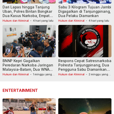
Dari Lapas hingga Tanjung
Sabu 3 Kilogram Tujuan Jambi
Uban, Polres Bintan Bongkar
Digagalkan di Tanjungpinang,
Dua Kasus Narkoba, Empat
Dua Pelaku Diamankan
Tersangka Dibekuk
Hukum dan Kriminal
-
4 hari yang lalu
Hukum dan Kriminal
-
4 hari yang lalu
BNNP Kepri Gagalkan
Respons Cepat Satresnarkoba
Peredaran Narkoba Jaringan
Polresta Tanjungpinang, Dua
Malaysia-Batam, Dua WNA
Pengguna Sabu Diamankan
Masih Diburu
Usai Dilaporkan ke Call Center
Hukum dan Kriminal
-
1 minggu yang
Hukum dan Kriminal
-
2 minggu yang
lalu
lalu
110
ENTERTAINMENT