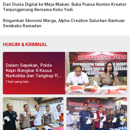
Dari Dunia Digital ke Meja Makan: Buka Puasa Konten Kreator
Tanjungpinang Bersama Koko Yadi
Ringankan Ekonomi Warga, Alpha Creative Salurkan Bantuan
Sembako Ramadan
HUKUM & KRIMINAL
Dalam Sepekan, Polda
Kepri Bongkar 6 Kasus
Narkotika dan Tangkap 11
Tersangka
1 hari yang lalu