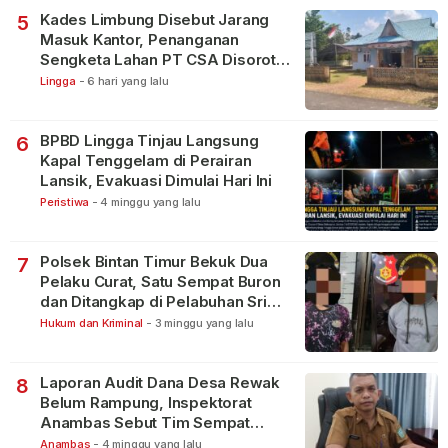
Kades Limbung Disebut Jarang
5
Masuk Kantor, Penanganan
Sengketa Lahan PT CSA Disorot
Warga
Lingga
-
6 hari yang lalu
BPBD Lingga Tinjau Langsung
6
Kapal Tenggelam di Perairan
Lansik, Evakuasi Dimulai Hari Ini
Peristiwa
-
4 minggu yang lalu
Polsek Bintan Timur Bekuk Dua
7
Pelaku Curat, Satu Sempat Buron
dan Ditangkap di Pelabuhan Sri
Bintan Pura
Hukum dan Kriminal
-
3 minggu yang lalu
Laporan Audit Dana Desa Rewak
8
Belum Rampung, Inspektorat
Anambas Sebut Tim Sempat
Terbagi Tangani Kasus Lain
Anambas
-
4 minggu yang lalu