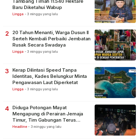
Tambang Timah 11.540 Hektare
Baru Diketahui Wabup
Lingga
-
3 minggu yang lalu
20 Tahun Menanti, Warga Dusun II
2
Serteh Kembali Perbaiki Jembatan
Rusak Secara Swadaya
Lingga
-
3 minggu yang lalu
Kerap Dilintasi Speed Tanpa
3
Identitas, Kades Belungkur Minta
Pengawasan Laut Diperketat
Lingga
-
3 minggu yang lalu
Diduga Potongan Mayat
4
Mengapung di Perairan Jemaja
Timur, Tim Gabungan Terus
Lakukan Pencarian
Headline
-
3 minggu yang lalu