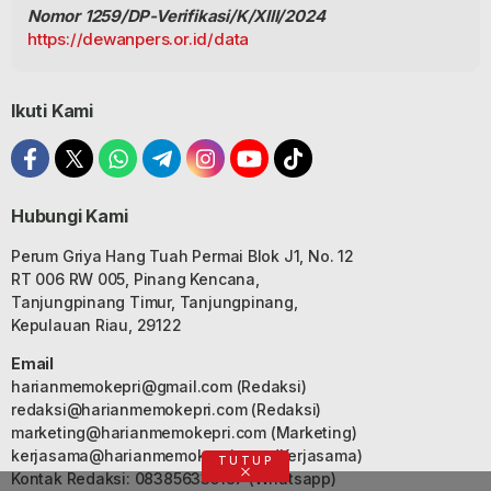
Nomor 1259/DP-Verifikasi/K/XIII/2024
https://dewanpers.or.id/data
Ikuti Kami
Hubungi Kami
Perum Griya Hang Tuah Permai Blok J1, No. 12
RT 006 RW 005, Pinang Kencana,
Tanjungpinang Timur, Tanjungpinang,
Kepulauan Riau, 29122
Email
harianmemokepri@gmail.com
(Redaksi)
redaksi@harianmemokepri.com
(Redaksi)
marketing@harianmemokepri.com
(Marketing)
kerjasama@harianmemokepri.com
(Kerjasama)
TUTUP
Kontak Redaksi: 083856335187 (Whatsapp)