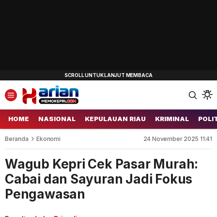
HOME
NASIONAL
KEPULAUAN RIAU
KRIMINAL
POLI
Beranda
Ekonomi
24 November 2025 11:41
Wagub Kepri Cek Pasar Murah:
Cabai dan Sayuran Jadi Fokus
Pengawasan