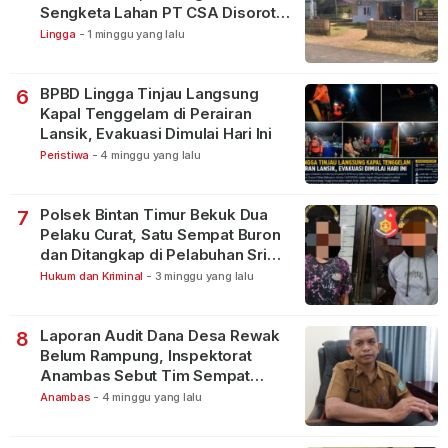
Sengketa Lahan PT CSA Disorot
Warga
Lingga
-
1 minggu yang lalu
BPBD Lingga Tinjau Langsung
6
Kapal Tenggelam di Perairan
Lansik, Evakuasi Dimulai Hari Ini
Peristiwa
-
4 minggu yang lalu
Polsek Bintan Timur Bekuk Dua
7
Pelaku Curat, Satu Sempat Buron
dan Ditangkap di Pelabuhan Sri
Bintan Pura
Hukum dan Kriminal
-
3 minggu yang lalu
Laporan Audit Dana Desa Rewak
8
Belum Rampung, Inspektorat
Anambas Sebut Tim Sempat
Terbagi Tangani Kasus Lain
Anambas
-
4 minggu yang lalu