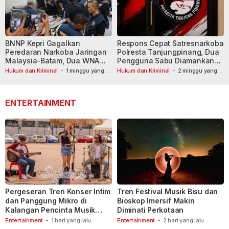
BNNP Kepri Gagalkan
Respons Cepat Satresnarkoba
Peredaran Narkoba Jaringan
Polresta Tanjungpinang, Dua
Malaysia-Batam, Dua WNA
Pengguna Sabu Diamankan
Masih Diburu
Usai Dilaporkan ke Call Center
Hukum dan Kriminal
-
1 minggu yang
Hukum dan Kriminal
-
2 minggu yang
lalu
lalu
110
ENTERTAINMENT
Pergeseran Tren Konser Intim
Tren Festival Musik Bisu dan
dan Panggung Mikro di
Bioskop Imersif Makin
Kalangan Pencinta Musik
Diminati Perkotaan
Indonesia
Entertainment
-
1 hari yang lalu
Entertainment
-
2 hari yang lalu