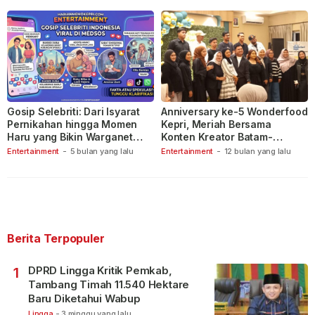
Gosip Selebriti: Dari Isyarat
Anniversary ke-5 Wonderfood
Pernikahan hingga Momen
Kepri, Meriah Bersama
Haru yang Bikin Warganet
Konten Kreator Batam-
Berspekulasi
Tanjungpinang
Entertainment
-
5 bulan yang lalu
Entertainment
-
12 bulan yang lalu
Berita Terpopuler
DPRD Lingga Kritik Pemkab,
1
Tambang Timah 11.540 Hektare
Baru Diketahui Wabup
Lingga
-
3 minggu yang lalu