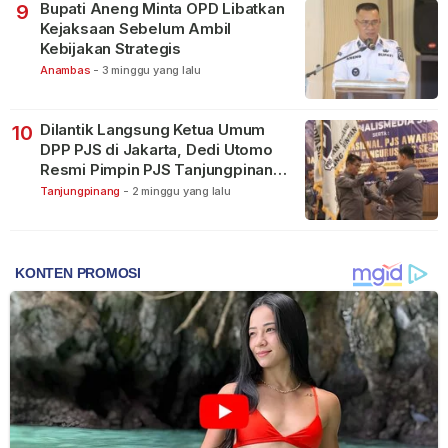
Bupati Aneng Minta OPD Libatkan
9
Kejaksaan Sebelum Ambil
Kebijakan Strategis
Anambas
-
3 minggu yang lalu
Dilantik Langsung Ketua Umum
10
DPP PJS di Jakarta, Dedi Utomo
Resmi Pimpin PJS Tanjungpinang-
Bintan
Tanjungpinang
-
2 minggu yang lalu