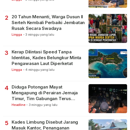
20 Tahun Menanti, Warga Dusun II
2
Serteh Kembali Perbaiki Jembatan
Rusak Secara Swadaya
Lingga
-
3 minggu yang lalu
Kerap Dilintasi Speed Tanpa
3
Identitas, Kades Belungkur Minta
Pengawasan Laut Diperketat
Lingga
-
4 minggu yang lalu
Diduga Potongan Mayat
4
Mengapung di Perairan Jemaja
Timur, Tim Gabungan Terus
Lakukan Pencarian
Headline
-
3 minggu yang lalu
Kades Limbung Disebut Jarang
5
Masuk Kantor, Penanganan