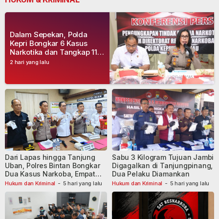
Dalam Sepekan, Polda
Kepri Bongkar 6 Kasus
Narkotika dan Tangkap 11
Tersangka
2 hari yang lalu
Dari Lapas hingga Tanjung
Sabu 3 Kilogram Tujuan Jambi
Uban, Polres Bintan Bongkar
Digagalkan di Tanjungpinang,
Dua Kasus Narkoba, Empat
Dua Pelaku Diamankan
Tersangka Dibekuk
Hukum dan Kriminal
-
5 hari yang lalu
Hukum dan Kriminal
-
5 hari yang lalu