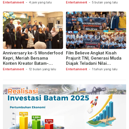
Berspekulasi
Entertainment
-
4 jam yang lalu
Entertainment
-
5 bulan yang lalu
Anniversary ke-5 Wonderfood
Film Believe Angkat Kisah
Kepri, Meriah Bersama
Prajurit TNI, Generasi Muda
Konten Kreator Batam-
Diajak Teladani Nilai
Tanjungpinang
Keberanian
Entertainment
-
12 bulan yang lalu
Entertainment
-
1 tahun yang lalu