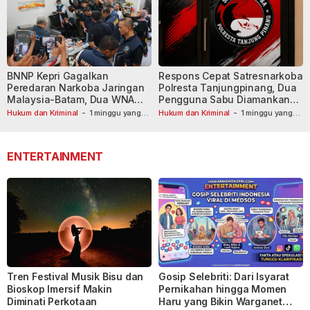
BNNP Kepri Gagalkan
Respons Cepat Satresnarkoba
Peredaran Narkoba Jaringan
Polresta Tanjungpinang, Dua
Malaysia-Batam, Dua WNA
Pengguna Sabu Diamankan
Masih Diburu
Usai Dilaporkan ke Call Center
Hukum dan Kriminal
-
1 minggu yang
Hukum dan Kriminal
-
1 minggu yang
lalu
lalu
110
ENTERTAINMENT
Tren Festival Musik Bisu dan
Gosip Selebriti: Dari Isyarat
Bioskop Imersif Makin
Pernikahan hingga Momen
Diminati Perkotaan
Haru yang Bikin Warganet