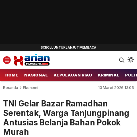
HOME
NASIONAL
KEPULAUAN RIAU
KRIMINAL
POLI
Beranda
Ekonomi
13 Maret 2026 13:05
TNI Gelar Bazar Ramadhan
Serentak, Warga Tanjungpinang
Antusias Belanja Bahan Pokok
Murah