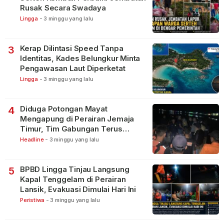
Rusak Secara Swadaya
Lingga
-
3 minggu yang lalu
Kerap Dilintasi Speed Tanpa
3
Identitas, Kades Belungkur Minta
Pengawasan Laut Diperketat
Lingga
-
3 minggu yang lalu
Diduga Potongan Mayat
4
Mengapung di Perairan Jemaja
Timur, Tim Gabungan Terus
Lakukan Pencarian
Headline
-
3 minggu yang lalu
BPBD Lingga Tinjau Langsung
5
Kapal Tenggelam di Perairan
Lansik, Evakuasi Dimulai Hari Ini
Peristiwa
-
3 minggu yang lalu