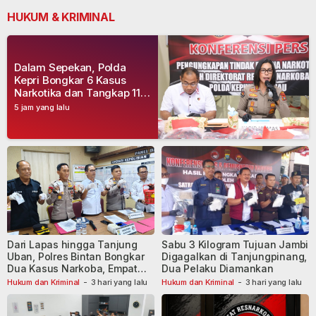
HUKUM & KRIMINAL
Dalam Sepekan, Polda
Kepri Bongkar 6 Kasus
Narkotika dan Tangkap 11
Tersangka
5 jam yang lalu
Dari Lapas hingga Tanjung
Sabu 3 Kilogram Tujuan Jambi
Uban, Polres Bintan Bongkar
Digagalkan di Tanjungpinang,
Dua Kasus Narkoba, Empat
Dua Pelaku Diamankan
Tersangka Dibekuk
Hukum dan Kriminal
-
3 hari yang lalu
Hukum dan Kriminal
-
3 hari yang lalu