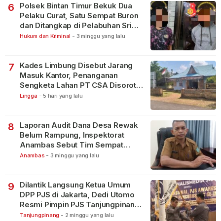
Polsek Bintan Timur Bekuk Dua
6
Pelaku Curat, Satu Sempat Buron
dan Ditangkap di Pelabuhan Sri
Bintan Pura
Hukum dan Kriminal
-
3 minggu yang lalu
Kades Limbung Disebut Jarang
7
Masuk Kantor, Penanganan
Sengketa Lahan PT CSA Disorot
Warga
Lingga
-
5 hari yang lalu
Laporan Audit Dana Desa Rewak
8
Belum Rampung, Inspektorat
Anambas Sebut Tim Sempat
Terbagi Tangani Kasus Lain
Anambas
-
3 minggu yang lalu
Dilantik Langsung Ketua Umum
9
DPP PJS di Jakarta, Dedi Utomo
Resmi Pimpin PJS Tanjungpinang-
Bintan
Tanjungpinang
-
2 minggu yang lalu