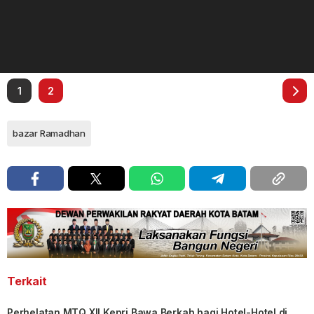
1
2
bazar Ramadhan
Terkait
Perhelatan MTQ XII Kepri Bawa Berkah bagi Hotel-Hotel di