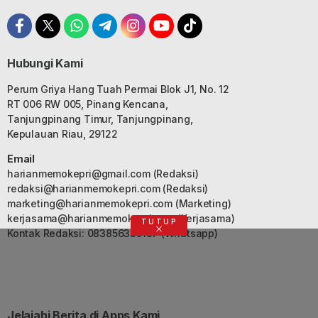
Hubungi Kami
Perum Griya Hang Tuah Permai Blok J1, No. 12
RT 006 RW 005, Pinang Kencana,
Tanjungpinang Timur, Tanjungpinang,
Kepulauan Riau, 29122
Email
harianmemokepri@gmail.com
(Redaksi)
redaksi@harianmemokepri.com
(Redaksi)
marketing@harianmemokepri.com
(Marketing)
kerjasama@harianmemokepri.com
(Kerjasama)
TUTUP
Kontak Redaksi: 083856335187 (Whatsapp)
Jelajahi Berita di Apps Kami