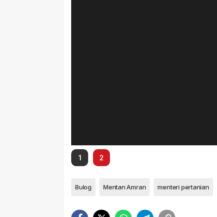
1
2
Bulog
Mentan Amran
menteri pertanian