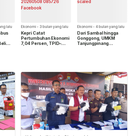
ang lalu
Ekonomi
-
3 bulan yang lalu
Ekonomi
-
4 bulan yang lalu
mbus
Kepri Catat
Dari Sambal hingga
Pertumbuhan Ekonomi
Gonggong, UMKM
eli
7,04 Persen, TPID–
Tanjungpinang
nurun
TP2DD Bahas
Disiapkan Jadi Produk
Stabilitas Harga dan
Unggulan
Digitalisasi