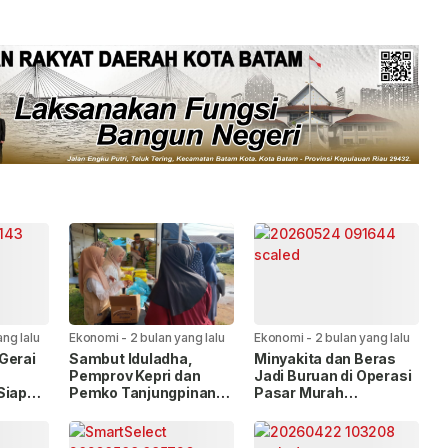
ang lalu
Ekonomi
-
2 bulan yang lalu
Ekonomi
-
2 bulan yang lalu
Gerai
Sambut Iduladha,
Minyakita dan Beras
Pemprov Kepri dan
Jadi Buruan di Operasi
Siap
Pemko Tanjungpinang
Pasar Murah
okasi
Hadirkan Gerakan
Tanjungpinang
Pangan Murah