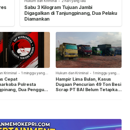
Hukum dan Kriminal
-
2 hari yang lalu
res
Sabu 3 Kilogram Tujuan Jambi
Digagalkan di Tanjungpinang, Dua Pelaku
Diamankan
n Kriminal
-
1 minggu yang
Hukum dan Kriminal
-
1 minggu yang
lalu
s Cepat
Hampir Lima Bulan, Kasus
narkoba Polresta
Dugaan Pencurian 49 Ton Besi
gpinang, Dua Pengguna
Scrap PT BAI Belum Tetapkan
iamankan Usai
Tersangka
kan ke Call Center 110