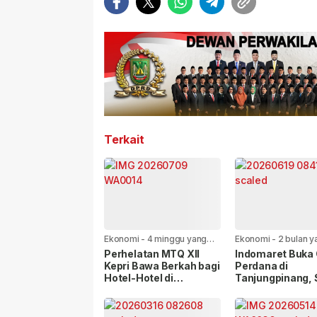
Terkait
Ekonomi
-
4 minggu yang
Ekonomi
-
2 bulan y
lalu
Perhelatan MTQ XII
Indomaret Buka 
Kepri Bawa Berkah bagi
Perdana di
Hotel-Hotel di
Tanjungpinang, 
Tanjungpinang
Hadir di Empat L