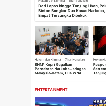
Hukum dan Kriminal
-
1 hari yang lalu
Dari Lapas hingga Tanjung Uban, Pol
Bintan Bongkar Dua Kasus Narkoba,
Empat Tersangka Dibekuk
Hukum dan Kriminal
-
7 hari yang lalu
Hukum da
lalu
BNNP Kepri Gagalkan
Respon
Peredaran Narkoba Jaringan
Satres
Malaysia-Batam, Dua WNA
Tanjun
Masih Diburu
Sabu D
Dilapor
ENTERTAINMENT