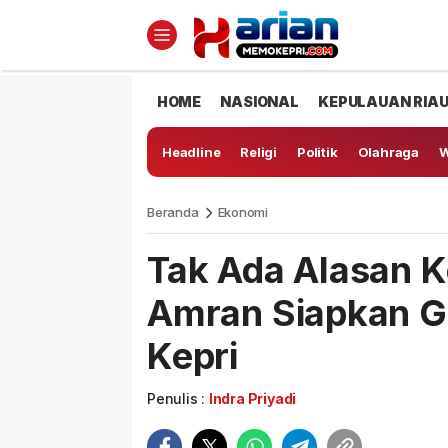
HOME
NASIONAL
KEPULAUAN RIA
Headline
Religi
Politik
Olahraga
W
Beranda
Ekonomi
Tak Ada Alasan 
Amran Siapkan G
Kepri
Penulis :
Indra Priyadi