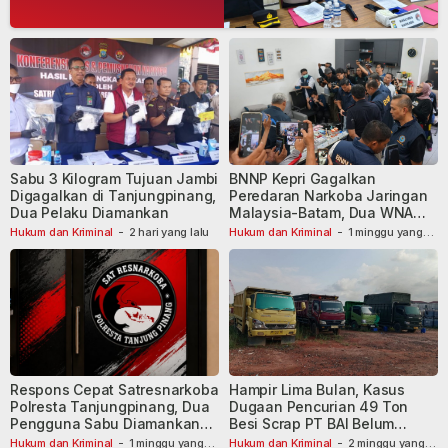
Sabu 3 Kilogram Tujuan Jambi
BNNP Kepri Gagalkan
Digagalkan di Tanjungpinang,
Peredaran Narkoba Jaringan
Dua Pelaku Diamankan
Malaysia-Batam, Dua WNA
Masih Diburu
Hukum dan Kriminal
-
2 hari yang lalu
Hukum dan Kriminal
-
1 minggu yang
lalu
Respons Cepat Satresnarkoba
Hampir Lima Bulan, Kasus
Polresta Tanjungpinang, Dua
Dugaan Pencurian 49 Ton
Pengguna Sabu Diamankan
Besi Scrap PT BAI Belum
Usai Dilaporkan ke Call Center
Tetapkan Tersangka
Hukum dan Kriminal
-
1 minggu yang
Hukum dan Kriminal
-
2 minggu yang