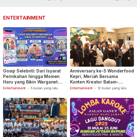
lalu
110
lalu
ENTERTAINMENT
Gosip Selebriti: Dari Isyarat
Anniversary ke-5 Wonderfood
Pernikahan hingga Momen
Kepri, Meriah Bersama
Haru yang Bikin Warganet
Konten Kreator Batam-
Berspekulasi
Tanjungpinang
Entertainment
-
5 bulan yang lalu
Entertainment
-
12 bulan yang lalu