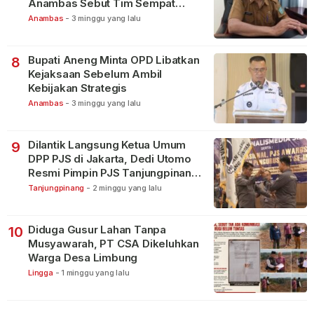
Anambas Sebut Tim Sempat
Terbagi Tangani Kasus Lain
Anambas
-
3 minggu yang lalu
Bupati Aneng Minta OPD Libatkan
8
Kejaksaan Sebelum Ambil
Kebijakan Strategis
Anambas
-
3 minggu yang lalu
Dilantik Langsung Ketua Umum
9
DPP PJS di Jakarta, Dedi Utomo
Resmi Pimpin PJS Tanjungpinang-
Bintan
Tanjungpinang
-
2 minggu yang lalu
Diduga Gusur Lahan Tanpa
10
Musyawarah, PT CSA Dikeluhkan
Warga Desa Limbung
Lingga
-
1 minggu yang lalu