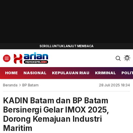
HOME
NASIONAL
KEPULAUAN RIAU
KRIMINAL
POLI
Beranda
BP Batam
28 Juli 2025 18:34
KADIN Batam dan BP Batam
Bersinergi Gelar IMOX 2025,
Dorong Kemajuan Industri
Maritim