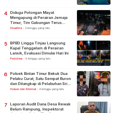
Diduga Potongan Mayat
4
Mengapung di Perairan Jemaja
Timur, Tim Gabungan Terus
Lakukan Pencarian
Headline
-
3 minggu yang lalu
BPBD Lingga Tinjau Langsung
5
Kapal Tenggelam di Perairan
Lansik, Evakuasi Dimulai Hari Ini
Peristiwa
-
3 minggu yang lalu
Polsek Bintan Timur Bekuk Dua
6
Pelaku Curat, Satu Sempat Buron
dan Ditangkap di Pelabuhan Sri
Bintan Pura
Hukum dan Kriminal
-
3 minggu yang lalu
Laporan Audit Dana Desa Rewak
7
Belum Rampung, Inspektorat