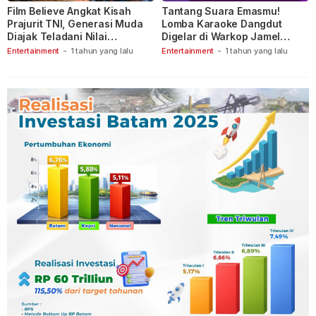
Film Believe Angkat Kisah
Tantang Suara Emasmu!
Prajurit TNI, Generasi Muda
Lomba Karaoke Dangdut
Diajak Teladani Nilai
Digelar di Warkop Jamel
Keberanian
Ganet
Entertainment
-
1 tahun yang lalu
Entertainment
-
1 tahun yang lalu