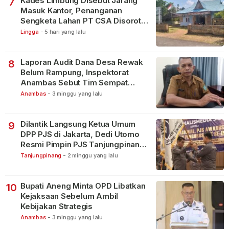
Kades Limbung Disebut Jarang
7
Masuk Kantor, Penanganan
Sengketa Lahan PT CSA Disorot
Warga
Lingga
-
5 hari yang lalu
Laporan Audit Dana Desa Rewak
8
Belum Rampung, Inspektorat
Anambas Sebut Tim Sempat
Terbagi Tangani Kasus Lain
Anambas
-
3 minggu yang lalu
Dilantik Langsung Ketua Umum
9
DPP PJS di Jakarta, Dedi Utomo
Resmi Pimpin PJS Tanjungpinang-
Bintan
Tanjungpinang
-
2 minggu yang lalu
Bupati Aneng Minta OPD Libatkan
10
Kejaksaan Sebelum Ambil
Kebijakan Strategis
Anambas
-
3 minggu yang lalu