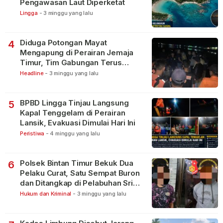
Pengawasan Laut Diperketat
Lingga
-
3 minggu yang lalu
Diduga Potongan Mayat
4
Mengapung di Perairan Jemaja
Timur, Tim Gabungan Terus
Lakukan Pencarian
Headline
-
3 minggu yang lalu
BPBD Lingga Tinjau Langsung
5
Kapal Tenggelam di Perairan
Lansik, Evakuasi Dimulai Hari Ini
Peristiwa
-
4 minggu yang lalu
Polsek Bintan Timur Bekuk Dua
6
Pelaku Curat, Satu Sempat Buron
dan Ditangkap di Pelabuhan Sri
Bintan Pura
Hukum dan Kriminal
-
3 minggu yang lalu