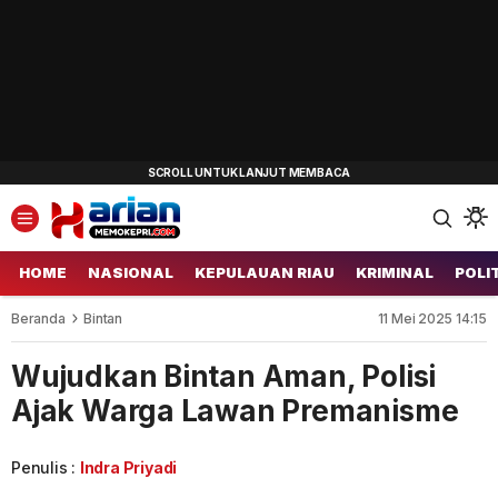
HOME
NASIONAL
KEPULAUAN RIAU
KRIMINAL
POLI
Beranda
Bintan
11 Mei 2025 14:15
Wujudkan Bintan Aman, Polisi
Ajak Warga Lawan Premanisme
Penulis :
Indra Priyadi