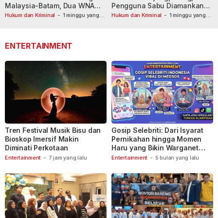
Malaysia-Batam, Dua WNA
Pengguna Sabu Diamankan
Masih Diburu
Usai Dilaporkan ke Call Center
Hukum dan Kriminal
-
1 minggu yang
Hukum dan Kriminal
-
1 minggu yang
lalu
lalu
110
ENTERTAINMENT
Tren Festival Musik Bisu dan
Gosip Selebriti: Dari Isyarat
Bioskop Imersif Makin
Pernikahan hingga Momen
Diminati Perkotaan
Haru yang Bikin Warganet
Berspekulasi
Entertainment
-
7 jam yang lalu
Entertainment
-
5 bulan yang lalu