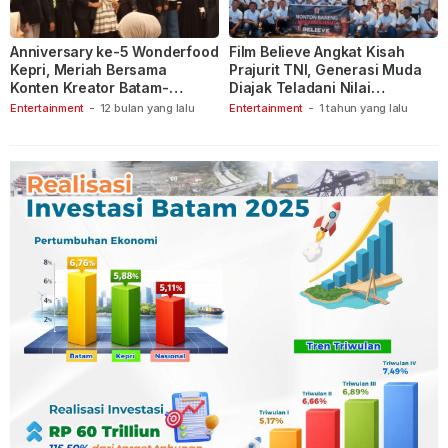
Anniversary ke-5 Wonderfood
Film Believe Angkat Kisah
Kepri, Meriah Bersama
Prajurit TNI, Generasi Muda
Konten Kreator Batam-
Diajak Teladani Nilai
Tanjungpinang
Keberanian
Entertainment
-
12 bulan yang lalu
Entertainment
-
1 tahun yang lalu