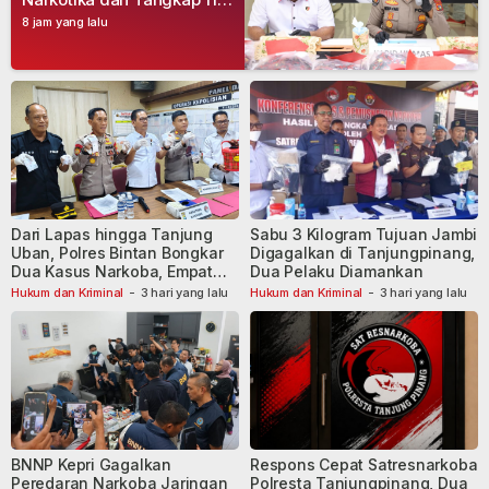
Tersangka
8 jam yang lalu
Dari Lapas hingga Tanjung
Sabu 3 Kilogram Tujuan Jambi
Uban, Polres Bintan Bongkar
Digagalkan di Tanjungpinang,
Dua Kasus Narkoba, Empat
Dua Pelaku Diamankan
Tersangka Dibekuk
Hukum dan Kriminal
-
3 hari yang lalu
Hukum dan Kriminal
-
3 hari yang lalu
BNNP Kepri Gagalkan
Respons Cepat Satresnarkoba
Peredaran Narkoba Jaringan
Polresta Tanjungpinang, Dua