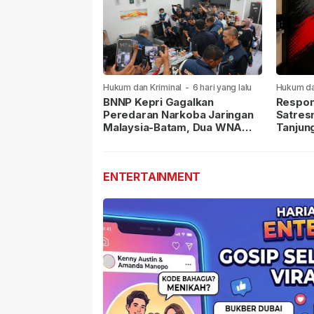
Hukum dan Kriminal
-
6 hari yang lalu
Hukum da
lalu
BNNP Kepri Gagalkan
Respon
Peredaran Narkoba Jaringan
Satres
Malaysia-Batam, Dua WNA
Tanjun
Masih Diburu
Sabu D
Dilapor
ENTERTAINMENT