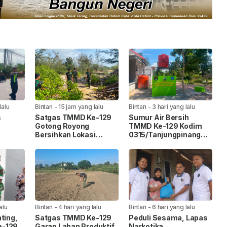
lalu
Bintan
-
15 jam yang lalu
Bintan
-
3 hari yang lalu
s
Satgas TMMD Ke-129
Sumur Air Bersih
Gotong Royong
TMMD Ke-129 Kodim
Bersihkan Lokasi
0315/Tanjungpinang
ri
Penanaman Mangrove
Rampung, Warga Desa
di Bintan
Lancang Kuning Kini
Nikmati Akses Air
Bersih
alu
Bintan
-
4 hari yang lalu
Bintan
-
6 hari yang lalu
ting,
Satgas TMMD Ke-129
Peduli Sesama, Lapas
e-129
Garap Lahan Produktif
Narkotika