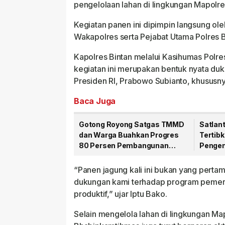
pengelolaan lahan di lingkungan Mapolre
Kegiatan panen ini dipimpin langsung ol
Wakapolres serta Pejabat Utama Polres B
Kapolres Bintan melalui Kasihumas Polr
kegiatan ini merupakan bentuk nyata duk
Presiden RI, Prabowo Subianto, khususn
Baca Juga
Gotong Royong Satgas TMMD
Satlant
dan Warga Buahkan Progres
Tertib
80 Persen Pembangunan
Pengen
Jalan
“Panen jagung kali ini bukan yang pertama
dukungan kami terhadap program pemeri
produktif,” ujar Iptu Bako.
Selain mengelola lahan di lingkungan Map