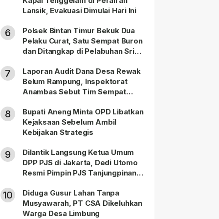
Kapal Tenggelam di Perairan
Lansik, Evakuasi Dimulai Hari Ini
Polsek Bintan Timur Bekuk Dua
6
Pelaku Curat, Satu Sempat Buron
dan Ditangkap di Pelabuhan Sri
Bintan Pura
Laporan Audit Dana Desa Rewak
7
Belum Rampung, Inspektorat
Anambas Sebut Tim Sempat
Terbagi Tangani Kasus Lain
Bupati Aneng Minta OPD Libatkan
8
Kejaksaan Sebelum Ambil
Kebijakan Strategis
Dilantik Langsung Ketua Umum
9
DPP PJS di Jakarta, Dedi Utomo
Resmi Pimpin PJS Tanjungpinang-
Bintan
Diduga Gusur Lahan Tanpa
10
Musyawarah, PT CSA Dikeluhkan
Warga Desa Limbung