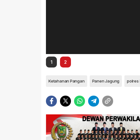
1
2
Ketahanan Pangan
Panen Jagung
polres