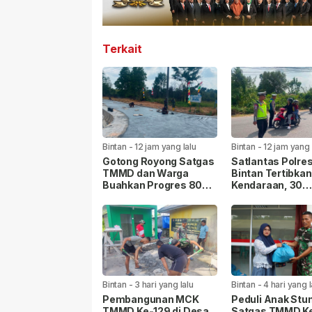
Terkait
Bintan
-
12 jam yang lalu
Bintan
-
12 jam yang 
Gotong Royong Satgas
Satlantas Polre
TMMD dan Warga
Bintan Tertibkan
Buahkan Progres 80
Kendaraan, 30
Persen Pembangunan
Pengendara Dibe
Jalan
Teguran
Bintan
-
3 hari yang lalu
Bintan
-
4 hari yang l
Pembangunan MCK
Peduli Anak Stun
TMMD Ke-129 di Desa
Satgas TMMD K