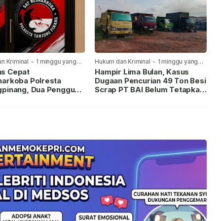
n Kriminal
-
1 minggu yang
Hukum dan Kriminal
-
1 minggu yang
lalu
s Cepat
Hampir Lima Bulan, Kasus
narkoba Polresta
Dugaan Pencurian 49 Ton Besi
gpinang, Dua Pengguna
Scrap PT BAI Belum Tetapkan
iamankan Usai
Tersangka
kan ke Call Center 110