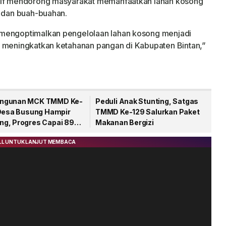
ktif mendorong masyarakat memanfaatkan lahan kosong
n dan buah-buahan.
 mengoptimalkan pengelolaan lahan kosong menjadi
u meningkatkan ketahanan pangan di Kabupaten Bintan,”
ngunan MCK TMMD Ke-
Peduli Anak Stunting, Satgas
 Desa Busung Hampir
TMMD Ke-129 Salurkan Paket
g, Progres Capai 89
Makanan Bergizi