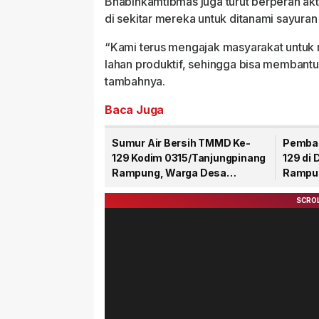
Bhabinkamtibmas juga turut berperan a
di sekitar mereka untuk ditanami sayura
“Kami terus mengajak masyarakat untuk
lahan produktif, sehingga bisa membant
tambahnya.
Baca Juga
Sumur Air Bersih TMMD Ke-
Pemba
129 Kodim 0315/Tanjungpinang
129 di
Rampung, Warga Desa
Rampun
Lancang Kuning Kini Nikmati
Persen
Akses Air Bersih