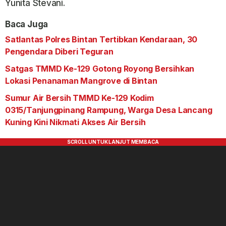
Yunita Stevani.
Baca Juga
Satlantas Polres Bintan Tertibkan Kendaraan, 30
Pengendara Diberi Teguran
Satgas TMMD Ke-129 Gotong Royong Bersihkan
Lokasi Penanaman Mangrove di Bintan
Sumur Air Bersih TMMD Ke-129 Kodim
0315/Tanjungpinang Rampung, Warga Desa Lancang
Kuning Kini Nikmati Akses Air Bersih