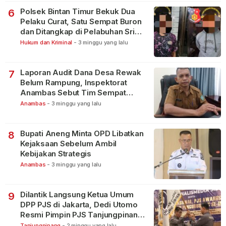
Polsek Bintan Timur Bekuk Dua
6
Pelaku Curat, Satu Sempat Buron
dan Ditangkap di Pelabuhan Sri
Bintan Pura
Hukum dan Kriminal
-
3 minggu yang lalu
Laporan Audit Dana Desa Rewak
7
Belum Rampung, Inspektorat
Anambas Sebut Tim Sempat
Terbagi Tangani Kasus Lain
Anambas
-
3 minggu yang lalu
Bupati Aneng Minta OPD Libatkan
8
Kejaksaan Sebelum Ambil
Kebijakan Strategis
Anambas
-
3 minggu yang lalu
Dilantik Langsung Ketua Umum
9
DPP PJS di Jakarta, Dedi Utomo
Resmi Pimpin PJS Tanjungpinang-
Bintan
Tanjungpinang
-
2 minggu yang lalu