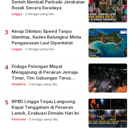
Serteh Kembali Perbaiki Jembatan
Rusak Secara Swadaya
Lingga
-
3 minggu yang lalu
Kerap Dilintasi Speed Tanpa
3
Identitas, Kades Belungkur Minta
Pengawasan Laut Diperketat
Lingga
-
3 minggu yang lalu
Diduga Potongan Mayat
4
Mengapung di Perairan Jemaja
Timur, Tim Gabungan Terus
Lakukan Pencarian
Headline
-
3 minggu yang lalu
BPBD Lingga Tinjau Langsung
5
Kapal Tenggelam di Perairan
Lansik, Evakuasi Dimulai Hari Ini
Peristiwa
-
3 minggu yang lalu