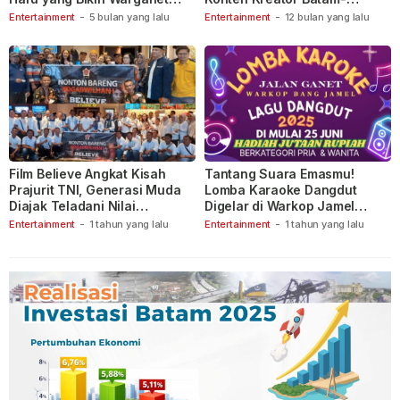
Berspekulasi
Tanjungpinang
Entertainment
-
5 bulan yang lalu
Entertainment
-
12 bulan yang lalu
Film Believe Angkat Kisah
Tantang Suara Emasmu!
Prajurit TNI, Generasi Muda
Lomba Karaoke Dangdut
Diajak Teladani Nilai
Digelar di Warkop Jamel
Keberanian
Ganet
Entertainment
-
1 tahun yang lalu
Entertainment
-
1 tahun yang lalu