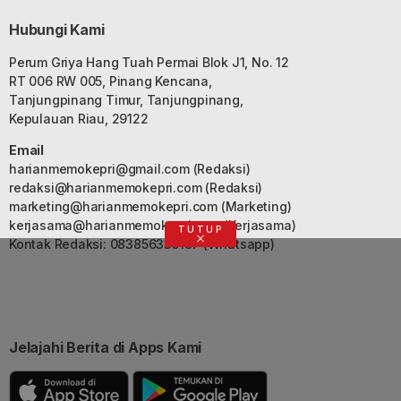
Hubungi Kami
Perum Griya Hang Tuah Permai Blok J1, No. 12
RT 006 RW 005, Pinang Kencana,
Tanjungpinang Timur, Tanjungpinang,
Kepulauan Riau, 29122
Email
harianmemokepri@gmail.com
(Redaksi)
redaksi@harianmemokepri.com
(Redaksi)
marketing@harianmemokepri.com
(Marketing)
kerjasama@harianmemokepri.com
(Kerjasama)
TUTUP
Kontak Redaksi: 083856335187 (Whatsapp)
Jelajahi Berita di Apps Kami