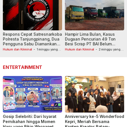
Respons Cepat Satresnarkoba
Hampir Lima Bulan, Kasus
Polresta Tanjungpinang, Dua
Dugaan Pencurian 49 Ton
Pengguna Sabu Diamankan
Besi Scrap PT BAI Belum
Usai Dilaporkan ke Call Center
Tetapkan Tersangka
Hukum dan Kriminal
-
1 minggu yang
Hukum dan Kriminal
-
2 minggu yang
lalu
110
lalu
ENTERTAINMENT
Gosip Selebriti: Dari Isyarat
Anniversary ke-5 Wonderfood
Pernikahan hingga Momen
Kepri, Meriah Bersama
Haru yang Bikin Warganet
Konten Kreator Batam-