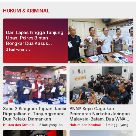
HUKUM & KRIMINAL
Dari Lapas hingga Tanjung
Uban, Polres Bintan
Bongkar Dua Kasus
Narkoba, Empat Tersangka
2 hari yang lalu
Dibekuk
Sabu 3 Kilogram Tujuan Jambi
BNNP Kepri Gagalkan
Digagalkan di Tanjungpinang,
Peredaran Narkoba Jaringan
Dua Pelaku Diamankan
Malaysia-Batam, Dua WNA
Masih Diburu
Hukum dan Kriminal
-
2 hari yang lalu
Hukum dan Kriminal
-
1 minggu yang
lalu