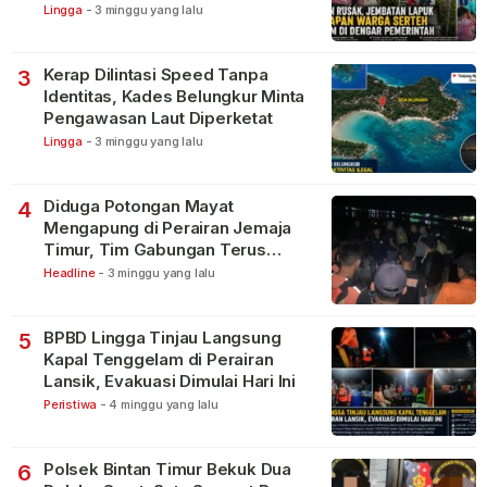
Lingga
-
3 minggu yang lalu
Kerap Dilintasi Speed Tanpa
3
Identitas, Kades Belungkur Minta
Pengawasan Laut Diperketat
Lingga
-
3 minggu yang lalu
Diduga Potongan Mayat
4
Mengapung di Perairan Jemaja
Timur, Tim Gabungan Terus
Lakukan Pencarian
Headline
-
3 minggu yang lalu
BPBD Lingga Tinjau Langsung
5
Kapal Tenggelam di Perairan
Lansik, Evakuasi Dimulai Hari Ini
Peristiwa
-
4 minggu yang lalu
Polsek Bintan Timur Bekuk Dua
6