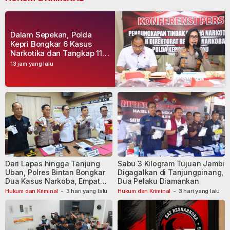
Dalam Sepekan, Polda
Kepri Bongkar 6 Kasus
Narkotika dan Tangkap 11
Tersangka
13 jam yang lalu
Dari Lapas hingga Tanjung
Sabu 3 Kilogram Tujuan Jambi
Uban, Polres Bintan Bongkar
Digagalkan di Tanjungpinang,
Dua Kasus Narkoba, Empat
Dua Pelaku Diamankan
Tersangka Dibekuk
Hukum dan Kriminal
-
3 hari yang lalu
Hukum dan Kriminal
-
3 hari yang lalu