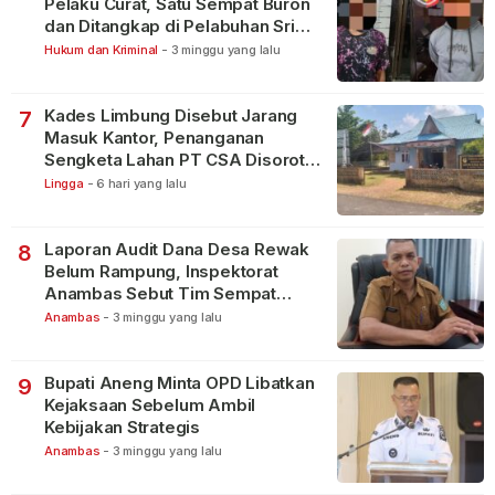
Pelaku Curat, Satu Sempat Buron
dan Ditangkap di Pelabuhan Sri
Bintan Pura
Hukum dan Kriminal
-
3 minggu yang lalu
Kades Limbung Disebut Jarang
7
Masuk Kantor, Penanganan
Sengketa Lahan PT CSA Disorot
Warga
Lingga
-
6 hari yang lalu
Laporan Audit Dana Desa Rewak
8
Belum Rampung, Inspektorat
Anambas Sebut Tim Sempat
Terbagi Tangani Kasus Lain
Anambas
-
3 minggu yang lalu
Bupati Aneng Minta OPD Libatkan
9
Kejaksaan Sebelum Ambil
Kebijakan Strategis
Anambas
-
3 minggu yang lalu