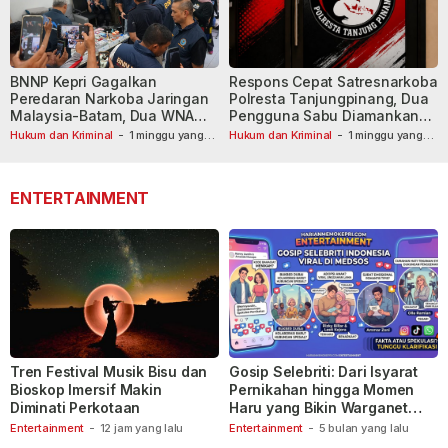
BNNP Kepri Gagalkan
Respons Cepat Satresnarkoba
Peredaran Narkoba Jaringan
Polresta Tanjungpinang, Dua
Malaysia-Batam, Dua WNA
Pengguna Sabu Diamankan
Masih Diburu
Usai Dilaporkan ke Call Center
Hukum dan Kriminal
-
1 minggu yang
Hukum dan Kriminal
-
1 minggu yang
lalu
lalu
110
ENTERTAINMENT
Tren Festival Musik Bisu dan
Gosip Selebriti: Dari Isyarat
Bioskop Imersif Makin
Pernikahan hingga Momen
Diminati Perkotaan
Haru yang Bikin Warganet
Berspekulasi
Entertainment
-
12 jam yang lalu
Entertainment
-
5 bulan yang lalu