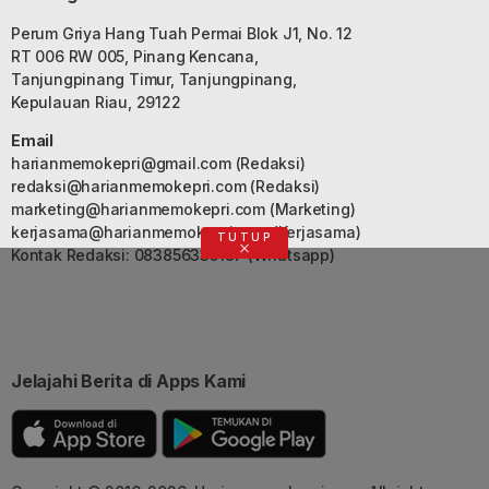
Perum Griya Hang Tuah Permai Blok J1, No. 12
RT 006 RW 005, Pinang Kencana,
Tanjungpinang Timur, Tanjungpinang,
Kepulauan Riau, 29122
Email
harianmemokepri@gmail.com
(Redaksi)
redaksi@harianmemokepri.com
(Redaksi)
marketing@harianmemokepri.com
(Marketing)
kerjasama@harianmemokepri.com
(Kerjasama)
TUTUP
Kontak Redaksi: 083856335187 (Whatsapp)
Jelajahi Berita di Apps Kami