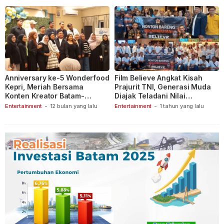
Anniversary ke-5 Wonderfood
Film Believe Angkat Kisah
Kepri, Meriah Bersama
Prajurit TNI, Generasi Muda
Konten Kreator Batam-
Diajak Teladani Nilai
Tanjungpinang
Keberanian
Entertainment
-
12 bulan yang lalu
Entertainment
-
1 tahun yang lalu