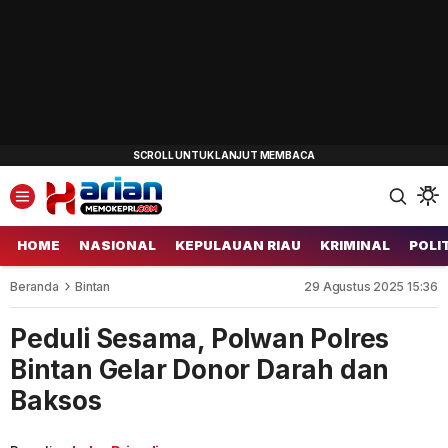
HOME
NASIONAL
KEPULAUAN RIAU
KRIMINAL
POLI
Beranda
Bintan
29 Agustus 2025 15:36
Peduli Sesama, Polwan Polres
Bintan Gelar Donor Darah dan
Baksos