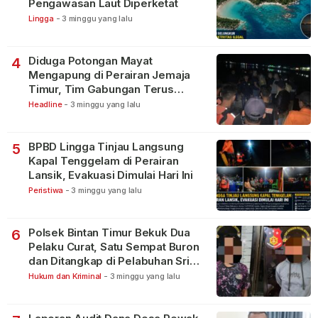
Pengawasan Laut Diperketat
Lingga
-
3 minggu yang lalu
Diduga Potongan Mayat
4
Mengapung di Perairan Jemaja
Timur, Tim Gabungan Terus
Lakukan Pencarian
Headline
-
3 minggu yang lalu
BPBD Lingga Tinjau Langsung
5
Kapal Tenggelam di Perairan
Lansik, Evakuasi Dimulai Hari Ini
Peristiwa
-
3 minggu yang lalu
Polsek Bintan Timur Bekuk Dua
6
Pelaku Curat, Satu Sempat Buron
dan Ditangkap di Pelabuhan Sri
Bintan Pura
Hukum dan Kriminal
-
3 minggu yang lalu