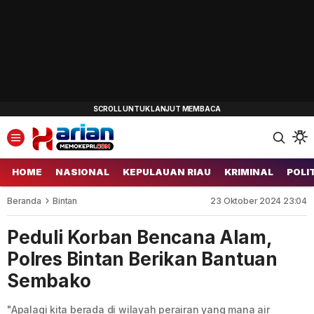
HOME
NASIONAL
KEPULAUAN RIAU
KRIMINAL
POLI
Beranda
Bintan
23 Oktober 2024 23:04
Peduli Korban Bencana Alam,
Polres Bintan Berikan Bantuan
Sembako
"Apalagi kita berada di wilayah perairan yang mana air