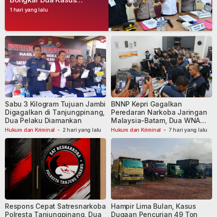
Narkoba, Empat Tersangka
1 hari yang lalu
Dibekuk
Sabu 3 Kilogram Tujuan Jambi
BNNP Kepri Gagalkan
Digagalkan di Tanjungpinang,
Peredaran Narkoba Jaringan
Dua Pelaku Diamankan
Malaysia-Batam, Dua WNA
Masih Diburu
Hukum dan Kriminal
-
2 hari yang lalu
Hukum dan Kriminal
-
7 hari yang lalu
Respons Cepat Satresnarkoba
Hampir Lima Bulan, Kasus
Polresta Tanjungpinang, Dua
Dugaan Pencurian 49 Ton