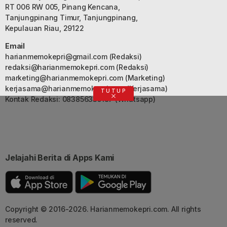
RT 006 RW 005, Pinang Kencana,
Tanjungpinang Timur, Tanjungpinang,
Kepulauan Riau, 29122
Email
harianmemokepri@gmail.com
(Redaksi)
redaksi@harianmemokepri.com
(Redaksi)
marketing@harianmemokepri.com
(Marketing)
kerjasama@harianmemokepri.com
(Kerjasama)
TUTUP
Kontak Redaksi: 083856335187 (Whatsapp)
Jelajahi Berita di Apps Kami
Copyright © 2016-2026. Harianmemokepri.com. All rights
reserved.