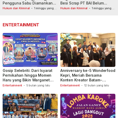
Pengguna Sabu Diamankan
Besi Scrap PT BAI Belum
Usai Dilaporkan ke Call Center
Tetapkan Tersangka
Hukum dan Kriminal
-
1 minggu yang
Hukum dan Kriminal
-
1 minggu yang
lalu
110
lalu
ENTERTAINMENT
Gosip Selebriti: Dari Isyarat
Anniversary ke-5 Wonderfood
Pernikahan hingga Momen
Kepri, Meriah Bersama
Haru yang Bikin Warganet
Konten Kreator Batam-
Berspekulasi
Tanjungpinang
Entertainment
-
5 bulan yang lalu
Entertainment
-
12 bulan yang lalu