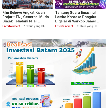
Film Believe Angkat Kisah
Tantang Suara Emasmu!
Prajurit TNI, Generasi Muda
Lomba Karaoke Dangdut
Diajak Teladani Nilai
Digelar di Warkop Jamel
Keberanian
Ganet
Entertainment
-
1 tahun yang lalu
Entertainment
-
1 tahun yang lalu