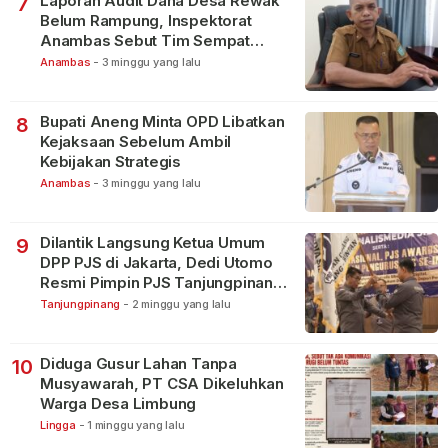
Laporan Audit Dana Desa Rewak
7
Belum Rampung, Inspektorat
Anambas Sebut Tim Sempat
Terbagi Tangani Kasus Lain
Anambas
-
3 minggu yang lalu
Bupati Aneng Minta OPD Libatkan
8
Kejaksaan Sebelum Ambil
Kebijakan Strategis
Anambas
-
3 minggu yang lalu
Dilantik Langsung Ketua Umum
9
DPP PJS di Jakarta, Dedi Utomo
Resmi Pimpin PJS Tanjungpinang-
Bintan
Tanjungpinang
-
2 minggu yang lalu
Diduga Gusur Lahan Tanpa
10
Musyawarah, PT CSA Dikeluhkan
Warga Desa Limbung
Lingga
-
1 minggu yang lalu