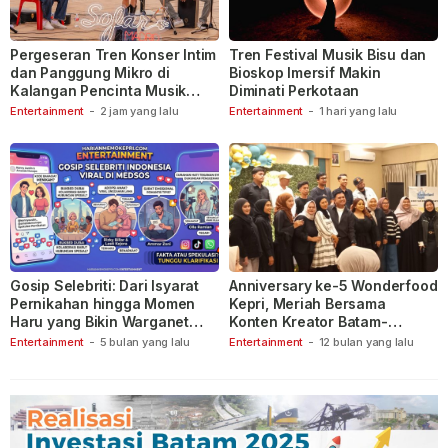
Pergeseran Tren Konser Intim
Tren Festival Musik Bisu dan
dan Panggung Mikro di
Bioskop Imersif Makin
Kalangan Pencinta Musik
Diminati Perkotaan
Indonesia
Entertainment
-
2 jam yang lalu
Entertainment
-
1 hari yang lalu
Gosip Selebriti: Dari Isyarat
Anniversary ke-5 Wonderfood
Pernikahan hingga Momen
Kepri, Meriah Bersama
Haru yang Bikin Warganet
Konten Kreator Batam-
Berspekulasi
Tanjungpinang
Entertainment
-
5 bulan yang lalu
Entertainment
-
12 bulan yang lalu