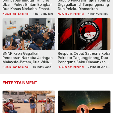
Dari Lapas hingga Tanjung
Sabu 3 Kilogram Tujuan Jambi
Uban, Polres Bintan Bongkar
Digagalkan di Tanjungpinang,
Dua Kasus Narkoba, Empat
Dua Pelaku Diamankan
Tersangka Dibekuk
Hukum dan Kriminal
-
4 hari yang lalu
Hukum dan Kriminal
-
4 hari yang lalu
BNNP Kepri Gagalkan
Respons Cepat Satresnarkoba
Peredaran Narkoba Jaringan
Polresta Tanjungpinang, Dua
Malaysia-Batam, Dua WNA
Pengguna Sabu Diamankan
Masih Diburu
Usai Dilaporkan ke Call Center
Hukum dan Kriminal
-
1 minggu yang
Hukum dan Kriminal
-
2 minggu yang
lalu
lalu
110
ENTERTAINMENT