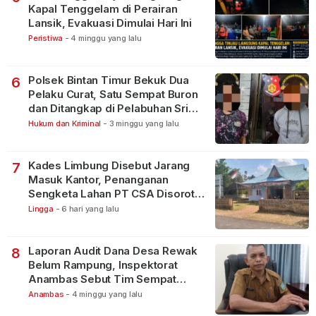
Kapal Tenggelam di Perairan
Lansik, Evakuasi Dimulai Hari Ini
Peristiwa
-
4 minggu yang lalu
Polsek Bintan Timur Bekuk Dua
6
Pelaku Curat, Satu Sempat Buron
dan Ditangkap di Pelabuhan Sri
Bintan Pura
Hukum dan Kriminal
-
3 minggu yang lalu
Kades Limbung Disebut Jarang
7
Masuk Kantor, Penanganan
Sengketa Lahan PT CSA Disorot
Warga
Lingga
-
6 hari yang lalu
Laporan Audit Dana Desa Rewak
8
Belum Rampung, Inspektorat
Anambas Sebut Tim Sempat
Terbagi Tangani Kasus Lain
Anambas
-
4 minggu yang lalu