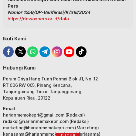
Pers
Nomor 1259/DP-Verifikasi/K/XIII/2024
https://dewanpers.or.id/data
Ikuti Kami
Hubungi Kami
Perum Griya Hang Tuah Permai Blok J1, No. 12
RT 006 RW 005, Pinang Kencana,
Tanjungpinang Timur, Tanjungpinang,
Kepulauan Riau, 29122
Email
harianmemokepri@gmail.com
(Redaksi)
redaksi@harianmemokepri.com
(Redaksi)
marketing@harianmemokepri.com
(Marketing)
kerjasama@harianmemokepri.com
(Kerjasama)
TUTUP