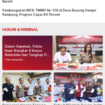
Bersih
Pembangunan MCK TMMD Ke-129 di Desa Busung Hampir
Rampung, Progres Capai 89 Persen
HUKUM & KRIMINAL
Dalam Sepekan, Polda
Kepri Bongkar 6 Kasus
Narkotika dan Tangkap 11
Tersangka
1 hari yang lalu