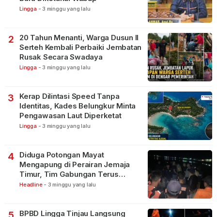
Lingga
-
3 minggu yang lalu
20 Tahun Menanti, Warga Dusun II
2
Serteh Kembali Perbaiki Jembatan
Rusak Secara Swadaya
Lingga
-
3 minggu yang lalu
Kerap Dilintasi Speed Tanpa
3
Identitas, Kades Belungkur Minta
Pengawasan Laut Diperketat
Lingga
-
3 minggu yang lalu
Diduga Potongan Mayat
4
Mengapung di Perairan Jemaja
Timur, Tim Gabungan Terus
Lakukan Pencarian
Headline
-
3 minggu yang lalu
BPBD Lingga Tinjau Langsung
5