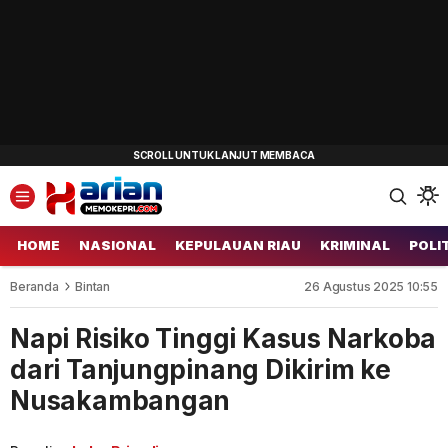
HOME
NASIONAL
KEPULAUAN RIAU
KRIMINAL
POLI
Beranda
Bintan
26 Agustus 2025 10:55
Napi Risiko Tinggi Kasus Narkoba
dari Tanjungpinang Dikirim ke
Nusakambangan