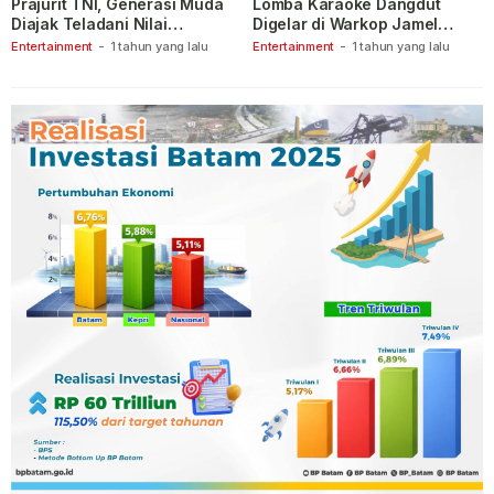
Prajurit TNI, Generasi Muda
Lomba Karaoke Dangdut
Diajak Teladani Nilai
Digelar di Warkop Jamel
Keberanian
Ganet
Entertainment
-
1 tahun yang lalu
Entertainment
-
1 tahun yang lalu