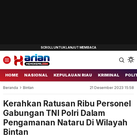
HOME
NASIONAL
KEPULAUAN RIAU
KRIMINAL
POLI
Beranda
Bintan
21 Desember 2023 15:58
Kerahkan Ratusan Ribu Personel
Gabungan TNI Polri Dalam
Pengamanan Nataru Di Wilayah
Bintan