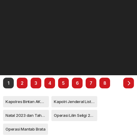
1
2
3
4
5
6
7
8
Kapolres Bintan AKBP Riky Iswoyo
Kapolri Jenderal Listyo Sigit Prabowo
Natal 2023 dan Tahun Baru 2024
Operasi Lilin Seligi 2023
Operasi Mantab Brata