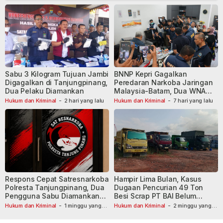
Sabu 3 Kilogram Tujuan Jambi
BNNP Kepri Gagalkan
Digagalkan di Tanjungpinang,
Peredaran Narkoba Jaringan
Dua Pelaku Diamankan
Malaysia-Batam, Dua WNA
Masih Diburu
Hukum dan Kriminal
-
2 hari yang lalu
Hukum dan Kriminal
-
7 hari yang lalu
Respons Cepat Satresnarkoba
Hampir Lima Bulan, Kasus
Polresta Tanjungpinang, Dua
Dugaan Pencurian 49 Ton
Pengguna Sabu Diamankan
Besi Scrap PT BAI Belum
Usai Dilaporkan ke Call Center
Tetapkan Tersangka
Hukum dan Kriminal
-
1 minggu yang
Hukum dan Kriminal
-
2 minggu yang
lalu
110
lalu