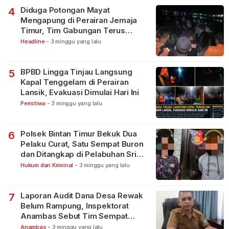
Diduga Potongan Mayat
4
Mengapung di Perairan Jemaja
Timur, Tim Gabungan Terus
Lakukan Pencarian
Headline
-
3 minggu yang lalu
BPBD Lingga Tinjau Langsung
5
Kapal Tenggelam di Perairan
Lansik, Evakuasi Dimulai Hari Ini
Peristiwa
-
3 minggu yang lalu
Polsek Bintan Timur Bekuk Dua
6
Pelaku Curat, Satu Sempat Buron
dan Ditangkap di Pelabuhan Sri
Bintan Pura
Hukum dan Kriminal
-
3 minggu yang lalu
Laporan Audit Dana Desa Rewak
7
Belum Rampung, Inspektorat
Anambas Sebut Tim Sempat
Terbagi Tangani Kasus Lain
Anambas
-
3 minggu yang lalu