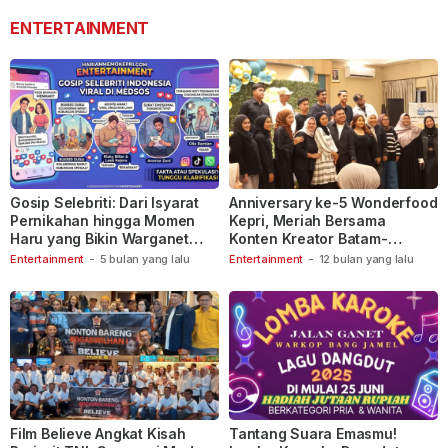
ENTERTAINMENT
Gosip Selebriti: Dari Isyarat
Anniversary ke-5 Wonderfood
Pernikahan hingga Momen
Kepri, Meriah Bersama
Haru yang Bikin Warganet
Konten Kreator Batam-
Berspekulasi
Tanjungpinang
Entertainment
-
5 bulan yang lalu
Entertainment
-
12 bulan yang lalu
Film Believe Angkat Kisah
Tantang Suara Emasmu!