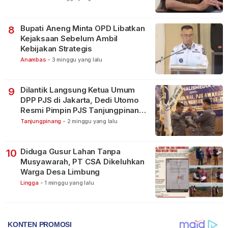
Bupati Aneng Minta OPD Libatkan
8
Kejaksaan Sebelum Ambil
Kebijakan Strategis
Anambas
-
3 minggu yang lalu
Dilantik Langsung Ketua Umum
9
DPP PJS di Jakarta, Dedi Utomo
Resmi Pimpin PJS Tanjungpinang-
Bintan
Tanjungpinang
-
2 minggu yang lalu
Diduga Gusur Lahan Tanpa
10
Musyawarah, PT CSA Dikeluhkan
Warga Desa Limbung
Lingga
-
1 minggu yang lalu