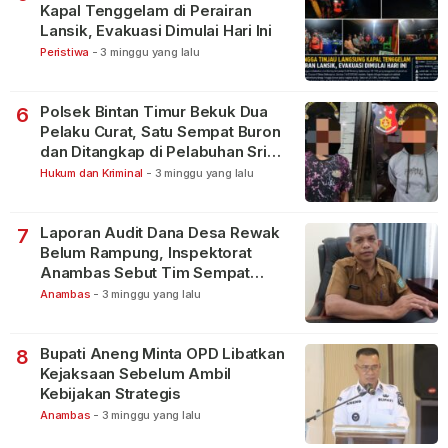
Kapal Tenggelam di Perairan
Lansik, Evakuasi Dimulai Hari Ini
Peristiwa
-
3 minggu yang lalu
Polsek Bintan Timur Bekuk Dua
6
Pelaku Curat, Satu Sempat Buron
dan Ditangkap di Pelabuhan Sri
Bintan Pura
Hukum dan Kriminal
-
3 minggu yang lalu
Laporan Audit Dana Desa Rewak
7
Belum Rampung, Inspektorat
Anambas Sebut Tim Sempat
Terbagi Tangani Kasus Lain
Anambas
-
3 minggu yang lalu
Bupati Aneng Minta OPD Libatkan
8
Kejaksaan Sebelum Ambil
Kebijakan Strategis
Anambas
-
3 minggu yang lalu