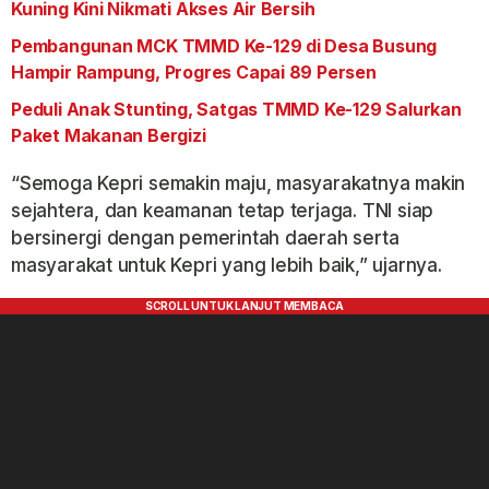
Kuning Kini Nikmati Akses Air Bersih
Pembangunan MCK TMMD Ke-129 di Desa Busung
Hampir Rampung, Progres Capai 89 Persen
Peduli Anak Stunting, Satgas TMMD Ke-129 Salurkan
Paket Makanan Bergizi
“Semoga Kepri semakin maju, masyarakatnya makin
sejahtera, dan keamanan tetap terjaga. TNI siap
bersinergi dengan pemerintah daerah serta
masyarakat untuk Kepri yang lebih baik,” ujarnya.