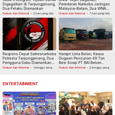
Digagalkan di Tanjungpinang,
Peredaran Narkoba Jaringan
Dua Pelaku Diamankan
Malaysia-Batam, Dua WNA
Masih Diburu
Hukum dan Kriminal
-
2 hari yang lalu
Hukum dan Kriminal
-
7 hari yang lalu
Respons Cepat Satresnarkoba
Hampir Lima Bulan, Kasus
Polresta Tanjungpinang, Dua
Dugaan Pencurian 49 Ton
Pengguna Sabu Diamankan
Besi Scrap PT BAI Belum
Usai Dilaporkan ke Call Center
Tetapkan Tersangka
Hukum dan Kriminal
-
1 minggu yang
Hukum dan Kriminal
-
2 minggu yang
lalu
110
lalu
ENTERTAINMENT