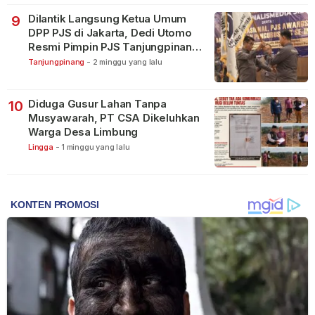
Dilantik Langsung Ketua Umum
9
DPP PJS di Jakarta, Dedi Utomo
Resmi Pimpin PJS Tanjungpinang-
Bintan
Tanjungpinang
-
2 minggu yang lalu
Diduga Gusur Lahan Tanpa
10
Musyawarah, PT CSA Dikeluhkan
Warga Desa Limbung
Lingga
-
1 minggu yang lalu