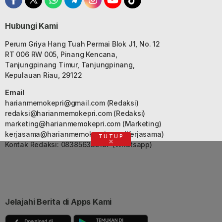
Hubungi Kami
Perum Griya Hang Tuah Permai Blok J1, No. 12
RT 006 RW 005, Pinang Kencana,
Tanjungpinang Timur, Tanjungpinang,
Kepulauan Riau, 29122
Email
harianmemokepri@gmail.com
(Redaksi)
redaksi@harianmemokepri.com
(Redaksi)
marketing@harianmemokepri.com
(Marketing)
kerjasama@harianmemokepri.com
(Kerjasama)
TUTUP
Kontak Redaksi: 083856335187 (Whatsapp)
Jelajahi Berita di Apps Kami