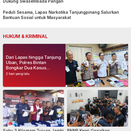
Dukung Swasembada Pangan
Peduli Sesama, Lapas Narkotika Tanjungpinang Salurkan
Bantuan Sosial untuk Masyarakat
HUKUM & KRIMINAL
Dari Lapas hingga Tanjung
Uban, Polres Bintan
Bongkar Dua Kasus
Narkoba, Empat Tersangka
2 hari yang lalu
Dibekuk
Sabu 3 Kilogram Tujuan Jambi
BNNP Kepri Gagalkan