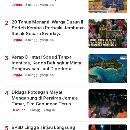
Lingga
-
3 minggu yang lalu
20 Tahun Menanti, Warga Dusun II
2
Serteh Kembali Perbaiki Jembatan
Rusak Secara Swadaya
Lingga
-
3 minggu yang lalu
Kerap Dilintasi Speed Tanpa
3
Identitas, Kades Belungkur Minta
Pengawasan Laut Diperketat
Lingga
-
3 minggu yang lalu
Diduga Potongan Mayat
4
Mengapung di Perairan Jemaja
Timur, Tim Gabungan Terus
Lakukan Pencarian
Headline
-
3 minggu yang lalu
BPBD Lingga Tinjau Langsung
5