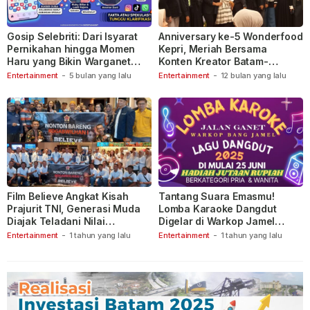
Gosip Selebriti: Dari Isyarat
Anniversary ke-5 Wonderfood
Pernikahan hingga Momen
Kepri, Meriah Bersama
Haru yang Bikin Warganet
Konten Kreator Batam-
Berspekulasi
Tanjungpinang
Entertainment
-
5 bulan yang lalu
Entertainment
-
12 bulan yang lalu
Film Believe Angkat Kisah
Tantang Suara Emasmu!
Prajurit TNI, Generasi Muda
Lomba Karaoke Dangdut
Diajak Teladani Nilai
Digelar di Warkop Jamel
Keberanian
Ganet
Entertainment
-
1 tahun yang lalu
Entertainment
-
1 tahun yang lalu