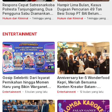
Respons Cepat Satresnarkoba
Hampir Lima Bulan, Kasus
Polresta Tanjungpinang, Dua
Dugaan Pencurian 49 Ton
Pengguna Sabu Diamankan
Besi Scrap PT BAI Belum
Usai Dilaporkan ke Call Center
Tetapkan Tersangka
Hukum dan Kriminal
-
1 minggu yang
Hukum dan Kriminal
-
1 minggu yang
lalu
110
lalu
ENTERTAINMENT
Gosip Selebriti: Dari Isyarat
Anniversary ke-5 Wonderfood
Pernikahan hingga Momen
Kepri, Meriah Bersama
Haru yang Bikin Warganet
Konten Kreator Batam-
Berspekulasi
Tanjungpinang
Entertainment
-
5 bulan yang lalu
Entertainment
-
12 bulan yang lalu