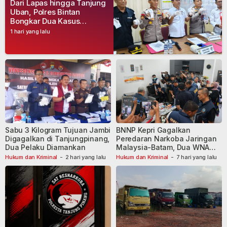
Dari Lapas hingga Tanjung
Uban, Polres Bintan
Bongkar Dua Kasus
Narkoba, Empat Tersangka
1 hari yang lalu
Dibekuk
Sabu 3 Kilogram Tujuan Jambi
BNNP Kepri Gagalkan
Digagalkan di Tanjungpinang,
Peredaran Narkoba Jaringan
Dua Pelaku Diamankan
Malaysia-Batam, Dua WNA
Masih Diburu
Hukum dan Kriminal
-
2 hari yang lalu
Hukum dan Kriminal
-
7 hari yang lalu