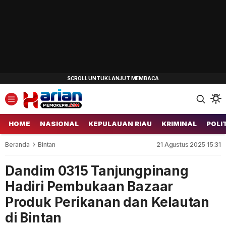
HOME
NASIONAL
KEPULAUAN RIAU
KRIMINAL
POLI
Beranda
Bintan
21 Agustus 2025 15:31
Dandim 0315 Tanjungpinang
Hadiri Pembukaan Bazaar
Produk Perikanan dan Kelautan
di Bintan