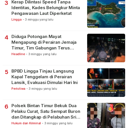
Kerap Dilintasi Speed Tanpa
3
Identitas, Kades Belungkur Minta
Pengawasan Laut Diperketat
Lingga
-
3 minggu yang lalu
Diduga Potongan Mayat
4
Mengapung di Perairan Jemaja
Timur, Tim Gabungan Terus
Lakukan Pencarian
Headline
-
3 minggu yang lalu
BPBD Lingga Tinjau Langsung
5
Kapal Tenggelam di Perairan
Lansik, Evakuasi Dimulai Hari Ini
Peristiwa
-
3 minggu yang lalu
Polsek Bintan Timur Bekuk Dua
6
Pelaku Curat, Satu Sempat Buron
dan Ditangkap di Pelabuhan Sri
Bintan Pura
Hukum dan Kriminal
-
3 minggu yang lalu