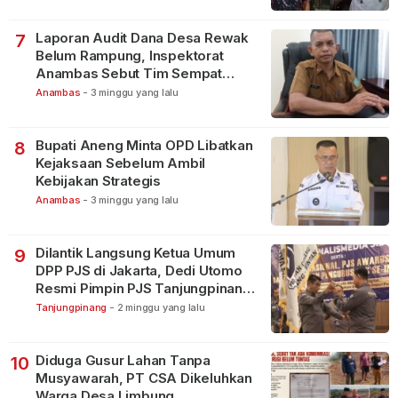
Laporan Audit Dana Desa Rewak
7
Belum Rampung, Inspektorat
Anambas Sebut Tim Sempat
Terbagi Tangani Kasus Lain
Anambas
-
3 minggu yang lalu
Bupati Aneng Minta OPD Libatkan
8
Kejaksaan Sebelum Ambil
Kebijakan Strategis
Anambas
-
3 minggu yang lalu
Dilantik Langsung Ketua Umum
9
DPP PJS di Jakarta, Dedi Utomo
Resmi Pimpin PJS Tanjungpinang-
Bintan
Tanjungpinang
-
2 minggu yang lalu
Diduga Gusur Lahan Tanpa
10
Musyawarah, PT CSA Dikeluhkan
Warga Desa Limbung