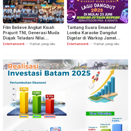
Film Believe Angkat Kisah
Tantang Suara Emasmu!
Prajurit TNI, Generasi Muda
Lomba Karaoke Dangdut
Diajak Teladani Nilai
Digelar di Warkop Jamel
Keberanian
Ganet
Entertainment
-
1 tahun yang lalu
Entertainment
-
1 tahun yang lalu