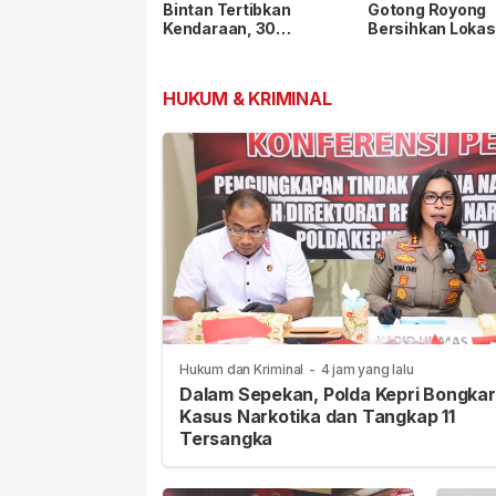
Bintan Tertibkan
Gotong Royong
Kendaraan, 30
Bersihkan Lokas
Pengendara Diberi
Penanaman Man
Teguran
di Bintan
HUKUM & KRIMINAL
Hukum dan Kriminal
-
4 jam yang lalu
Dalam Sepekan, Polda Kepri Bongkar
Kasus Narkotika dan Tangkap 11
Tersangka