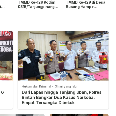
TMMD Ke-129 Kodim
TMMD Ke-129 di Desa
i
0315/Tanjungpinang
Busung Hampir
grove
Rampung, Warga Desa
Rampung, Progres
Lancang Kuning Kini
Capai 89 Persen
Nikmati Akses Air
Bersih
Hukum dan Kriminal
-
3 hari yang lalu
 6
Dari Lapas hingga Tanjung Uban, Polres
Bintan Bongkar Dua Kasus Narkoba,
Empat Tersangka Dibekuk