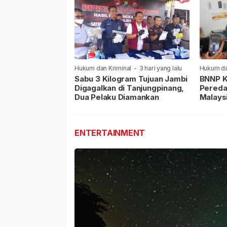
Hukum dan Kriminal
-
3 hari yang lalu
Hukum da
lalu
Sabu 3 Kilogram Tujuan Jambi
BNNP K
Digagalkan di Tanjungpinang,
Pereda
Dua Pelaku Diamankan
Malays
Masih 
ENTERTAINMENT