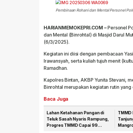
Pembinaan Rohani dan Mental Personel Polre
HARIANMEMOKEPRI.COM –
Personel Po
dan Mental (Binrohtal) di Masjid Darul M
(6/3/2025).
Kegiatan ini diisi dengan pembacaan Yas
Irawansyah, serta kuliah tujuh menit (ku
Ramadhan.
Kapolres Bintan, AKBP Yunita Stevani, 
Binrohtal merupakan kegiatan rutin yang 
Baca Juga
Lahan Ketahanan Pangan di
TMMD K
Teluk Sasah Nyaris Rampung,
Tanjun
Progres TMMD Capai 99
Mangro
Persen
Teluk D