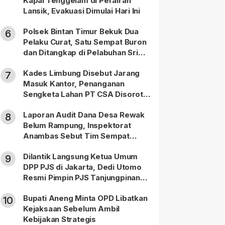
Kapal Tenggelam di Perairan
Lansik, Evakuasi Dimulai Hari Ini
Polsek Bintan Timur Bekuk Dua
6
Pelaku Curat, Satu Sempat Buron
dan Ditangkap di Pelabuhan Sri
Bintan Pura
Kades Limbung Disebut Jarang
7
Masuk Kantor, Penanganan
Sengketa Lahan PT CSA Disorot
Warga
Laporan Audit Dana Desa Rewak
8
Belum Rampung, Inspektorat
Anambas Sebut Tim Sempat
Terbagi Tangani Kasus Lain
Dilantik Langsung Ketua Umum
9
DPP PJS di Jakarta, Dedi Utomo
Resmi Pimpin PJS Tanjungpinang-
Bintan
Bupati Aneng Minta OPD Libatkan
10
Kejaksaan Sebelum Ambil
Kebijakan Strategis