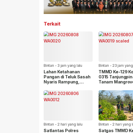
Terkait
Bintan
-
3 jam yang lalu
Bintan
-
23 jam yang 
Lahan Ketahanan
TMMD Ke-129 K
Pangan di Teluk Sasah
0315 Tanjungpi
Nyaris Rampung,
Tanam Mangrov
Progres TMMD Capai
Cegah Abrasi di 
99 Persen
Diraja
Bintan
-
2 hari yang lalu
Bintan
-
2 hari yang l
Satlantas Polres
Satgas TMMD K