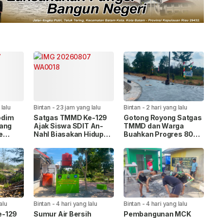
lalu
Bintan
-
23 jam yang lalu
Bintan
-
2 hari yang lalu
odim
Satgas TMMD Ke-129
Gotong Royong Satgas
nang
Ajak Siswa SDIT An-
TMMD dan Warga
e
Nahl Biasakan Hidup
Buahkan Progres 80
Teluk
Sehat dan Cinta
Persen Pembangunan
Kebersihan
Jalan
alu
Bintan
-
4 hari yang lalu
Bintan
-
4 hari yang lalu
e-129
Sumur Air Bersih
Pembangunan MCK