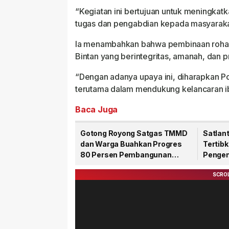
“Kegiatan ini bertujuan untuk meningka
tugas dan pengabdian kepada masyarakat
Ia menambahkan bahwa pembinaan rohani
Bintan yang berintegritas, amanah, dan 
“Dengan adanya upaya ini, diharapkan P
terutama dalam mendukung kelancaran ib
Baca Juga
Gotong Royong Satgas TMMD
Satlant
dan Warga Buahkan Progres
Tertib
80 Persen Pembangunan
Pengen
Jalan