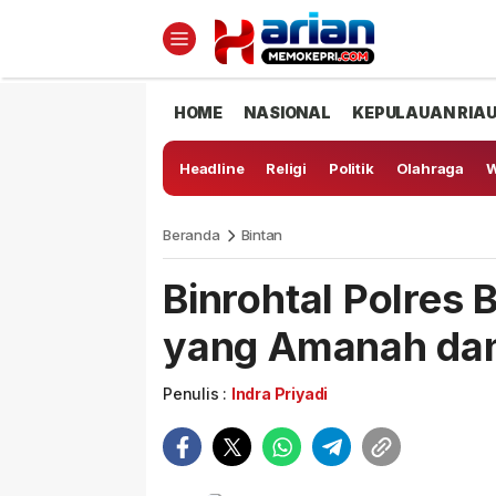
HOME
NASIONAL
KEPULAUAN RIA
Headline
Religi
Politik
Olahraga
W
Beranda
Bintan
Binrohtal Polres 
yang Amanah dan
Penulis :
Indra Priyadi