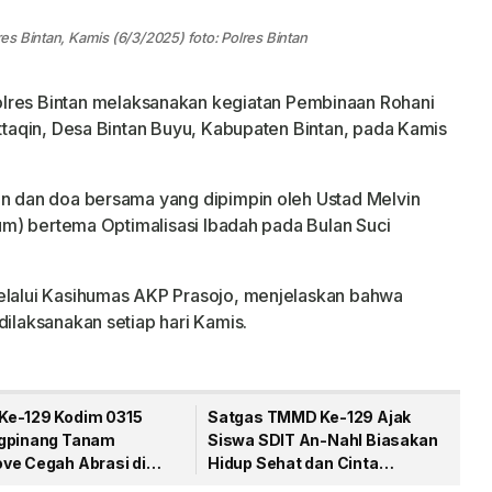
s Bintan, Kamis (6/3/2025) foto: Polres Bintan
lres Bintan melaksanakan kegiatan Pembinaan Rohani
uttaqin, Desa Bintan Buyu, Kabupaten Bintan, pada Kamis
in dan doa bersama yang dipimpin oleh Ustad Melvin
ltum) bertema Optimalisasi Ibadah pada Bulan Suci
melalui Kasihumas AKP Prasojo, menjelaskan bahwa
dilaksanakan setiap hari Kamis.
e-129 Kodim 0315
Satgas TMMD Ke-129 Ajak
gpinang Tanam
Siswa SDIT An-Nahl Biasakan
ve Cegah Abrasi di
Hidup Sehat dan Cinta
iraja
Kebersihan