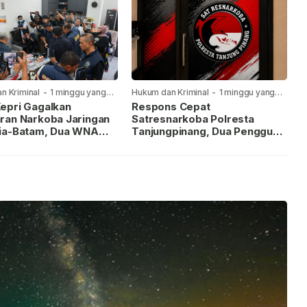
n Kriminal
-
1 minggu yang
Hukum dan Kriminal
-
1 minggu yang
lalu
epri Gagalkan
Respons Cepat
ran Narkoba Jaringan
Satresnarkoba Polresta
ia-Batam, Dua WNA
Tanjungpinang, Dua Pengguna
Diburu
Sabu Diamankan Usai
Dilaporkan ke Call Center 110