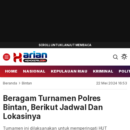
HOME
NASIONAL
KEPULAUAN RIAU
KRIMINAL
POLI
Beranda
Bintan
22 Mei 2024 16:53
Beragam Turnamen Polres
Bintan, Berikut Jadwal Dan
Lokasinya
Turnamen ini dilaksanakan untuk memperingati HUT