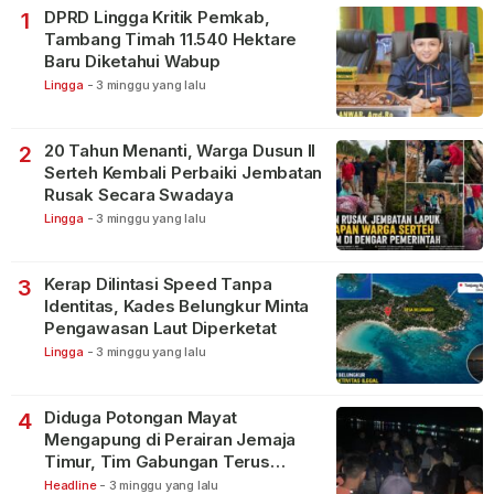
DPRD Lingga Kritik Pemkab,
1
Tambang Timah 11.540 Hektare
Baru Diketahui Wabup
Lingga
-
3 minggu yang lalu
20 Tahun Menanti, Warga Dusun II
2
Serteh Kembali Perbaiki Jembatan
Rusak Secara Swadaya
Lingga
-
3 minggu yang lalu
Kerap Dilintasi Speed Tanpa
3
Identitas, Kades Belungkur Minta
Pengawasan Laut Diperketat
Lingga
-
3 minggu yang lalu
Diduga Potongan Mayat
4
Mengapung di Perairan Jemaja
Timur, Tim Gabungan Terus
Lakukan Pencarian
Headline
-
3 minggu yang lalu