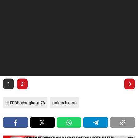
1
2
HUT Bhayangkara 78
polres bintan