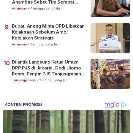
Anambas Sebut Tim Sempat
Terbagi Tangani Kasus Lain
Anambas
-
4 minggu yang lalu
Bupati Aneng Minta OPD Libatkan
9
Kejaksaan Sebelum Ambil
Kebijakan Strategis
Anambas
-
3 minggu yang lalu
Dilantik Langsung Ketua Umum
10
DPP PJS di Jakarta, Dedi Utomo
Resmi Pimpin PJS Tanjungpinang-
Bintan
Tanjungpinang
-
2 minggu yang lalu