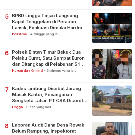
BPBD Lingga Tinjau Langsung
5
Kapal Tenggelam di Perairan
Lansik, Evakuasi Dimulai Hari Ini
Peristiwa
-
4 minggu yang lalu
Polsek Bintan Timur Bekuk Dua
6
Pelaku Curat, Satu Sempat Buron
dan Ditangkap di Pelabuhan Sri
Bintan Pura
Hukum dan Kriminal
-
3 minggu yang lalu
Kades Limbung Disebut Jarang
7
Masuk Kantor, Penanganan
Sengketa Lahan PT CSA Disorot
Warga
Lingga
-
6 hari yang lalu
Laporan Audit Dana Desa Rewak
8
Belum Rampung, Inspektorat