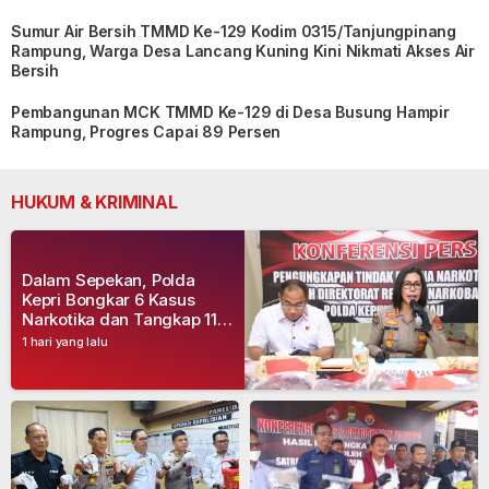
Sumur Air Bersih TMMD Ke-129 Kodim 0315/Tanjungpinang
Rampung, Warga Desa Lancang Kuning Kini Nikmati Akses Air
Bersih
Pembangunan MCK TMMD Ke-129 di Desa Busung Hampir
Rampung, Progres Capai 89 Persen
HUKUM & KRIMINAL
Dalam Sepekan, Polda
Kepri Bongkar 6 Kasus
Narkotika dan Tangkap 11
Tersangka
1 hari yang lalu