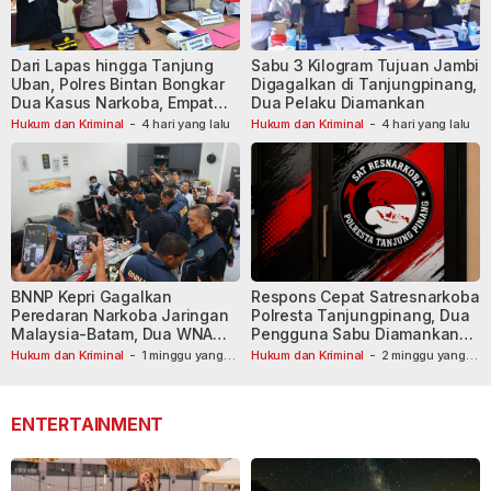
Dari Lapas hingga Tanjung
Sabu 3 Kilogram Tujuan Jambi
Uban, Polres Bintan Bongkar
Digagalkan di Tanjungpinang,
Dua Kasus Narkoba, Empat
Dua Pelaku Diamankan
Tersangka Dibekuk
Hukum dan Kriminal
-
4 hari yang lalu
Hukum dan Kriminal
-
4 hari yang lalu
BNNP Kepri Gagalkan
Respons Cepat Satresnarkoba
Peredaran Narkoba Jaringan
Polresta Tanjungpinang, Dua
Malaysia-Batam, Dua WNA
Pengguna Sabu Diamankan
Masih Diburu
Usai Dilaporkan ke Call Center
Hukum dan Kriminal
-
1 minggu yang
Hukum dan Kriminal
-
2 minggu yang
lalu
lalu
110
ENTERTAINMENT