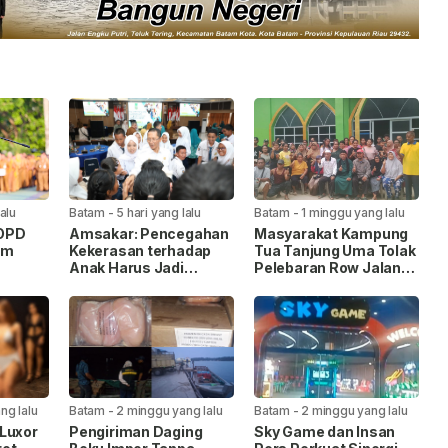
lalu
Batam
-
5 hari yang lalu
Batam
-
1 minggu yang lalu
 OPD
Amsakar: Pencegahan
Masyarakat Kampung
am
Kekerasan terhadap
Tua Tanjung Uma Tolak
Anak Harus Jadi
Pelebaran Row Jalan
itas
Gerakan Bersama
35, Warga Lintas
k
Agama Kompak Jaga
Masjid Nur Ilahi
ng lalu
Batam
-
2 minggu yang lalu
Batam
-
2 minggu yang lalu
Luxor
Pengiriman Daging
Sky Game dan Insan