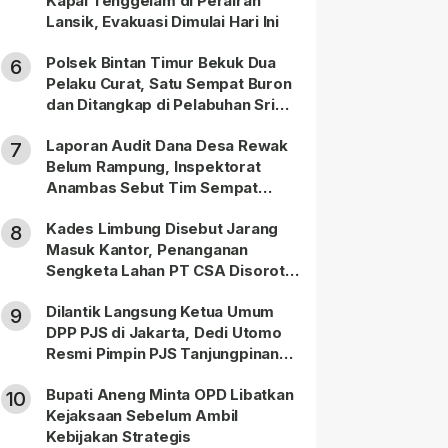
Kapal Tenggelam di Perairan
Lansik, Evakuasi Dimulai Hari Ini
Polsek Bintan Timur Bekuk Dua
6
Pelaku Curat, Satu Sempat Buron
dan Ditangkap di Pelabuhan Sri
Bintan Pura
Laporan Audit Dana Desa Rewak
7
Belum Rampung, Inspektorat
Anambas Sebut Tim Sempat
Terbagi Tangani Kasus Lain
Kades Limbung Disebut Jarang
8
Masuk Kantor, Penanganan
Sengketa Lahan PT CSA Disorot
Warga
Dilantik Langsung Ketua Umum
9
DPP PJS di Jakarta, Dedi Utomo
Resmi Pimpin PJS Tanjungpinang-
Bintan
Bupati Aneng Minta OPD Libatkan
10
Kejaksaan Sebelum Ambil
Kebijakan Strategis