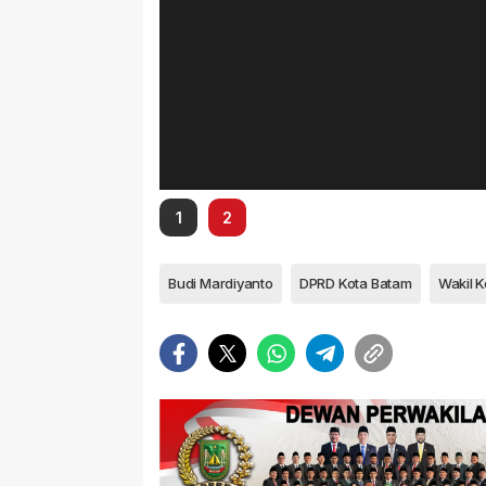
1
2
Budi Mardiyanto
DPRD Kota Batam
Wakil K