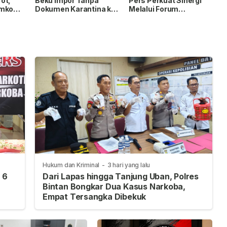
ot,
Beku Impor Tanpa
Pers Perkuat Sinergi
emko
Dokumen Karantina ke
Melalui Forum
ksaan
Tanjungpinang
Silaturahmi
Digagalkan
Hukum dan Kriminal
-
3 hari yang lalu
 6
Dari Lapas hingga Tanjung Uban, Polres
Bintan Bongkar Dua Kasus Narkoba,
Empat Tersangka Dibekuk