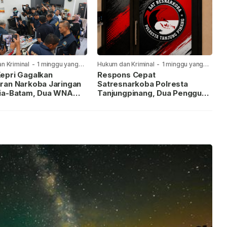
n Kriminal
-
1 minggu yang
Hukum dan Kriminal
-
1 minggu yang
lalu
epri Gagalkan
Respons Cepat
ran Narkoba Jaringan
Satresnarkoba Polresta
ia-Batam, Dua WNA
Tanjungpinang, Dua Pengguna
Diburu
Sabu Diamankan Usai
Dilaporkan ke Call Center 110