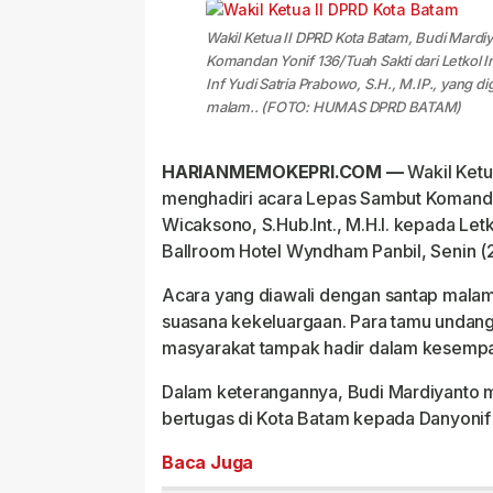
Wakil Ketua II DPRD Kota Batam, Budi Mardi
Komandan Yonif 136/Tuah Sakti dari Letkol 
Inf Yudi Satria Prabowo, S.H., M.IP., yang 
malam.. (FOTO: HUMAS DPRD BATAM)
HARIANMEMOKEPRI.COM —
Wakil Ketu
menghadiri acara Lepas Sambut Komandan
Wicaksono, S.Hub.Int., M.H.I. kepada Letko
Ballroom Hotel Wyndham Panbil, Senin 
Acara yang diawali dengan santap mala
suasana kekeluargaan. Para tamu undang
masyarakat tampak hadir dalam kesempa
Dalam keterangannya, Budi Mardiyanto 
bertugas di Kota Batam kepada Danyonif 1
Baca Juga