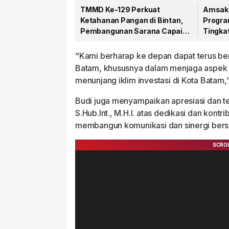
TMMD Ke-129 Perkuat
Amsaka
Ketahanan Pangan di Bintan,
Progra
Pembangunan Sarana Capai
Tingka
79 Persen
Publik
“Kami berharap ke depan dapat terus be
Batam, khususnya dalam menjaga aspek
menunjang iklim investasi di Kota Batam,”
Budi juga menyampaikan apresiasi dan t
S.Hub.Int., M.H.I. atas dedikasi dan kont
membangun komunikasi dan sinergi bers