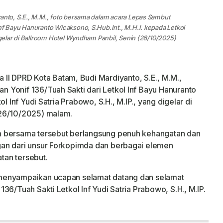
yanto, S.E., M.M., foto bersama dalam acara Lepas Sambut
Inf Bayu Hanuranto Wicaksono, S.Hub.Int., M.H.I. kepada Letkol
digelar di Ballroom Hotel Wyndham Panbil, Senin (26/10/2025)
a II DPRD Kota Batam, Budi Mardiyanto, S.E., M.M.,
 Yonif 136/Tuah Sakti dari Letkol Inf Bayu Hanuranto
l Inf Yudi Satria Prabowo, S.H., M.IP., yang digelar di
(26/10/2025) malam.
m bersama tersebut berlangsung penuh kehangatan dan
an dari unsur Forkopimda dan berbagai elemen
tan tersebut.
menyampaikan ucapan selamat datang dan selamat
36/Tuah Sakti Letkol Inf Yudi Satria Prabowo, S.H., M.IP.