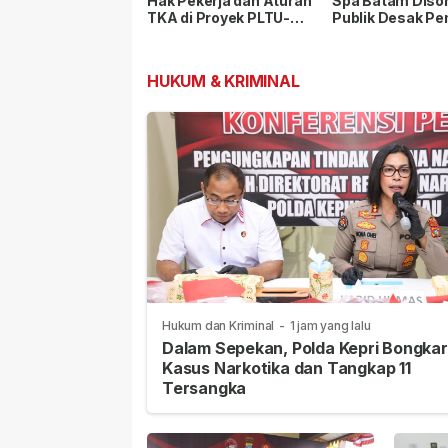
Hak Pekerja dan Aturan
Spa Batam Disor
TKA di Proyek PLTU-
Publik Desak P
PLTS Batam Senilai
Lakukan Pemeri
Rp48 Triliun
HUKUM & KRIMINAL
Hukum dan Kriminal
-
1 jam yang lalu
Dalam Sepekan, Polda Kepri Bongkar
Kasus Narkotika dan Tangkap 11
Tersangka