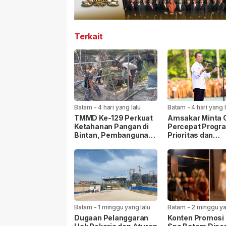
Terkait
Batam
-
4 hari yang lalu
Batam
-
4 hari yang 
TMMD Ke-129 Perkuat
Amsakar Minta
Ketahanan Pangan di
Percepat Progr
Bintan, Pembangunan
Prioritas dan
Sarana Capai 79
Tingkatkan Kual
Persen
Pelayanan Publi
Batam
-
1 minggu yang lalu
Batam
-
2 minggu ya
Dugaan Pelanggaran
Konten Promosi 