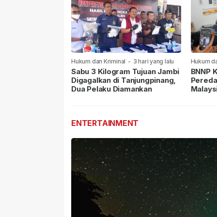
Hukum dan Kriminal
-
3 hari yang lalu
Hukum da
lalu
Sabu 3 Kilogram Tujuan Jambi
BNNP K
Digagalkan di Tanjungpinang,
Pereda
Dua Pelaku Diamankan
Malays
Masih 
ENTERTAINMENT