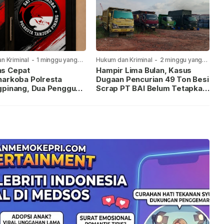
n Kriminal
-
1 minggu yang
Hukum dan Kriminal
-
2 minggu yang
lalu
s Cepat
Hampir Lima Bulan, Kasus
narkoba Polresta
Dugaan Pencurian 49 Ton Besi
gpinang, Dua Pengguna
Scrap PT BAI Belum Tetapkan
iamankan Usai
Tersangka
kan ke Call Center 110