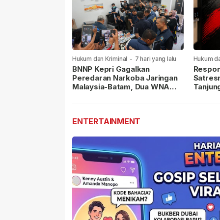
Hukum dan Kriminal
-
7 hari yang lalu
Hukum da
lalu
BNNP Kepri Gagalkan
Respon
Peredaran Narkoba Jaringan
Satres
Malaysia-Batam, Dua WNA
Tanjun
Masih Diburu
Sabu D
Dilapor
ENTERTAINMENT