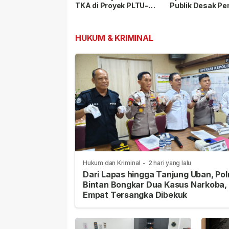
TKA di Proyek PLTU-
Publik Desak P
PLTS Batam Senilai
Lakukan Pemeri
Rp48 Triliun
HUKUM & KRIMINAL
Hukum dan Kriminal
-
2 hari yang lalu
Dari Lapas hingga Tanjung Uban, Pol
Bintan Bongkar Dua Kasus Narkoba,
Empat Tersangka Dibekuk