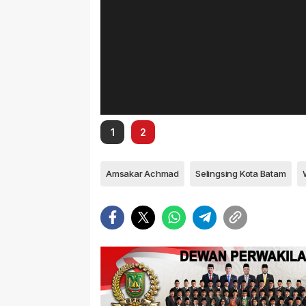
1
2
Amsakar Achmad
Selingsing Kota Batam