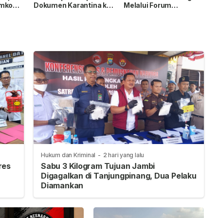
emko
Dokumen Karantina ke
Melalui Forum
ksaan
Tanjungpinang
Silaturahmi
Digagalkan
Hukum dan Kriminal
-
2 hari yang lalu
res
Sabu 3 Kilogram Tujuan Jambi
Digagalkan di Tanjungpinang, Dua Pelaku
Diamankan