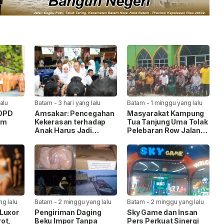
lalu
Batam
-
3 hari yang lalu
Batam
-
1 minggu yang lalu
 OPD
Amsakar: Pencegahan
Masyarakat Kampung
am
Kekerasan terhadap
Tua Tanjung Uma Tolak
Anak Harus Jadi
Pelebaran Row Jalan
itas
Gerakan Bersama
35, Warga Lintas
k
Agama Kompak Jaga
Masjid Nur Ilahi
ng lalu
Batam
-
2 minggu yang lalu
Batam
-
2 minggu yang lalu
Luxor
Pengiriman Daging
Sky Game dan Insan
ot,
Beku Impor Tanpa
Pers Perkuat Sinergi