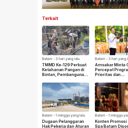
Terkait
Batam
-
3 hari yang lalu
Batam
-
3 hari yang 
TMMD Ke-129 Perkuat
Amsakar Minta
Ketahanan Pangan di
Percepat Progr
Bintan, Pembangunan
Prioritas dan
Sarana Capai 79
Tingkatkan Kual
Persen
Pelayanan Publi
Batam
-
1 minggu yang lalu
Batam
-
1 minggu ya
Dugaan Pelanggaran
Konten Promosi 
Hak Pekerja dan Aturan
Spa Batam Disor