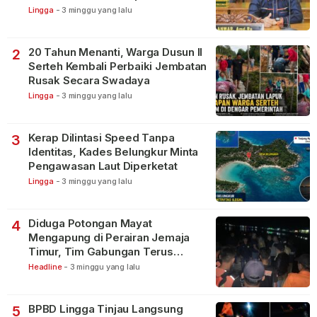
Lingga
-
3 minggu yang lalu
20 Tahun Menanti, Warga Dusun II
2
Serteh Kembali Perbaiki Jembatan
Rusak Secara Swadaya
Lingga
-
3 minggu yang lalu
Kerap Dilintasi Speed Tanpa
3
Identitas, Kades Belungkur Minta
Pengawasan Laut Diperketat
Lingga
-
3 minggu yang lalu
Diduga Potongan Mayat
4
Mengapung di Perairan Jemaja
Timur, Tim Gabungan Terus
Lakukan Pencarian
Headline
-
3 minggu yang lalu
BPBD Lingga Tinjau Langsung
5