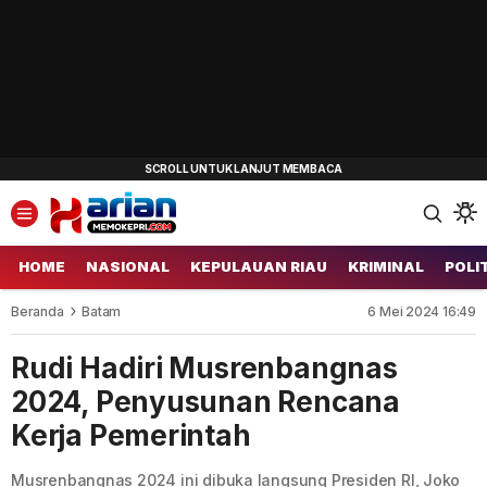
HOME
NASIONAL
KEPULAUAN RIAU
KRIMINAL
POLI
Beranda
Batam
6 Mei 2024 16:49
Rudi Hadiri Musrenbangnas
2024, Penyusunan Rencana
Kerja Pemerintah
Musrenbangnas 2024 ini dibuka langsung Presiden RI, Joko