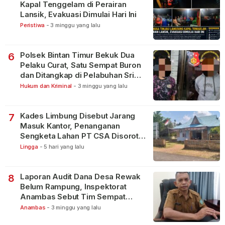
Kapal Tenggelam di Perairan
Lansik, Evakuasi Dimulai Hari Ini
Peristiwa
-
3 minggu yang lalu
Polsek Bintan Timur Bekuk Dua
6
Pelaku Curat, Satu Sempat Buron
dan Ditangkap di Pelabuhan Sri
Bintan Pura
Hukum dan Kriminal
-
3 minggu yang lalu
Kades Limbung Disebut Jarang
7
Masuk Kantor, Penanganan
Sengketa Lahan PT CSA Disorot
Warga
Lingga
-
5 hari yang lalu
Laporan Audit Dana Desa Rewak
8
Belum Rampung, Inspektorat
Anambas Sebut Tim Sempat
Terbagi Tangani Kasus Lain
Anambas
-
3 minggu yang lalu