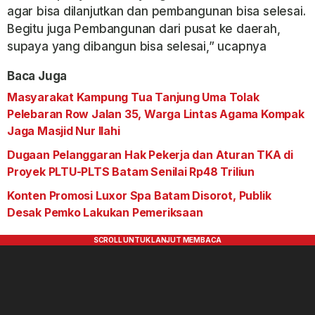
agar bisa dilanjutkan dan pembangunan bisa selesai.
Begitu juga Pembangunan dari pusat ke daerah,
supaya yang dibangun bisa selesai,” ucapnya
Baca Juga
Masyarakat Kampung Tua Tanjung Uma Tolak
Pelebaran Row Jalan 35, Warga Lintas Agama Kompak
Jaga Masjid Nur Ilahi
Dugaan Pelanggaran Hak Pekerja dan Aturan TKA di
Proyek PLTU-PLTS Batam Senilai Rp48 Triliun
Konten Promosi Luxor Spa Batam Disorot, Publik
Desak Pemko Lakukan Pemeriksaan