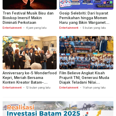
Tren Festival Musik Bisu dan
Gosip Selebriti: Dari Isyarat
Bioskop Imersif Makin
Pernikahan hingga Momen
Diminati Perkotaan
Haru yang Bikin Warganet
Berspekulasi
Entertainment
-
4 jam yang lalu
Entertainment
-
5 bulan yang lalu
Anniversary ke-5 Wonderfood
Film Believe Angkat Kisah
Kepri, Meriah Bersama
Prajurit TNI, Generasi Muda
Konten Kreator Batam-
Diajak Teladani Nilai
Tanjungpinang
Keberanian
Entertainment
-
12 bulan yang lalu
Entertainment
-
1 tahun yang lalu