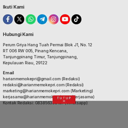
Ikuti Kami
Hubungi Kami
Perum Griya Hang Tuah Permai Blok J1, No. 12
RT 006 RW 005, Pinang Kencana,
Tanjungpinang Timur, Tanjungpinang,
Kepulauan Riau, 29122
Email
harianmemokepri@gmail.com
(Redaksi)
redaksi@harianmemokepri.com
(Redaksi)
marketing@harianmemokepri.com
(Marketing)
kerjasama@harianmemokepri.com
(Kerjasama)
TUTUP
Kontak Redaksi: 083856335187 (Whatsapp)