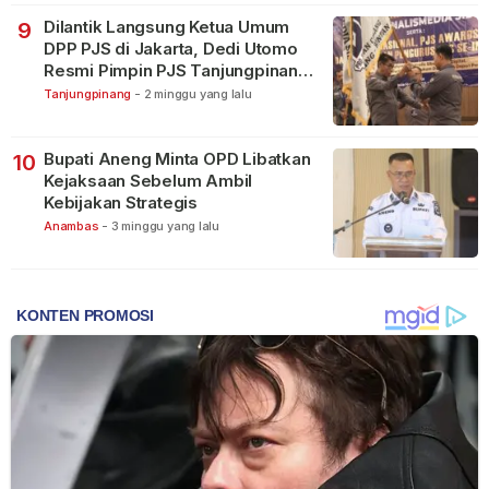
Dilantik Langsung Ketua Umum
9
DPP PJS di Jakarta, Dedi Utomo
Resmi Pimpin PJS Tanjungpinang-
Bintan
Tanjungpinang
-
2 minggu yang lalu
Bupati Aneng Minta OPD Libatkan
10
Kejaksaan Sebelum Ambil
Kebijakan Strategis
Anambas
-
3 minggu yang lalu