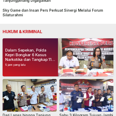
Tanjungpinang Digagalkan
Sky Game dan Insan Pers Perkuat Sinergi Melalui Forum
Silaturahmi
HUKUM & KRIMINAL
Dalam Sepekan, Polda
Kepri Bongkar 6 Kasus
Narkotika dan Tangkap 11
Tersangka
5 jam yang lalu
Dari Lapas hingga Tanjung
Sabu 3 Kilogram Tujuan Jambi