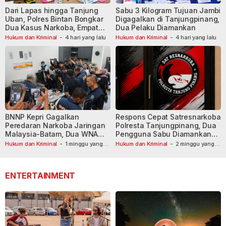
Dari Lapas hingga Tanjung
Sabu 3 Kilogram Tujuan Jambi
Uban, Polres Bintan Bongkar
Digagalkan di Tanjungpinang,
Dua Kasus Narkoba, Empat
Dua Pelaku Diamankan
Tersangka Dibekuk
Hukum dan Kriminal
-
4 hari yang lalu
Hukum dan Kriminal
-
4 hari yang lalu
BNNP Kepri Gagalkan
Respons Cepat Satresnarkoba
Peredaran Narkoba Jaringan
Polresta Tanjungpinang, Dua
Malaysia-Batam, Dua WNA
Pengguna Sabu Diamankan
Masih Diburu
Usai Dilaporkan ke Call Center
Hukum dan Kriminal
-
1 minggu yang
Hukum dan Kriminal
-
2 minggu yang
lalu
lalu
110
ENTERTAINMENT