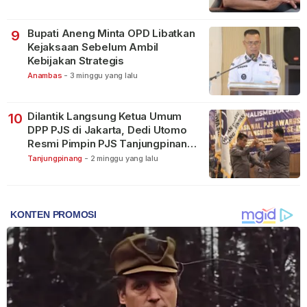
Bupati Aneng Minta OPD Libatkan
9
Kejaksaan Sebelum Ambil
Kebijakan Strategis
Anambas
-
3 minggu yang lalu
Dilantik Langsung Ketua Umum
10
DPP PJS di Jakarta, Dedi Utomo
Resmi Pimpin PJS Tanjungpinang-
Bintan
Tanjungpinang
-
2 minggu yang lalu