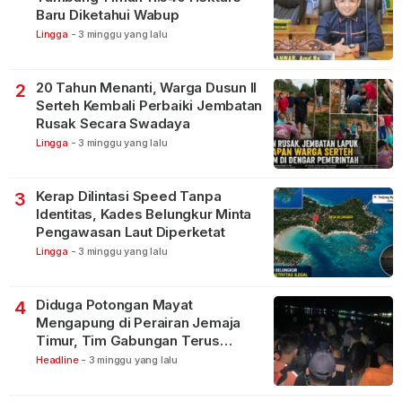
Baru Diketahui Wabup
Lingga
-
3 minggu yang lalu
20 Tahun Menanti, Warga Dusun II
2
Serteh Kembali Perbaiki Jembatan
Rusak Secara Swadaya
Lingga
-
3 minggu yang lalu
Kerap Dilintasi Speed Tanpa
3
Identitas, Kades Belungkur Minta
Pengawasan Laut Diperketat
Lingga
-
3 minggu yang lalu
Diduga Potongan Mayat
4
Mengapung di Perairan Jemaja
Timur, Tim Gabungan Terus
Lakukan Pencarian
Headline
-
3 minggu yang lalu