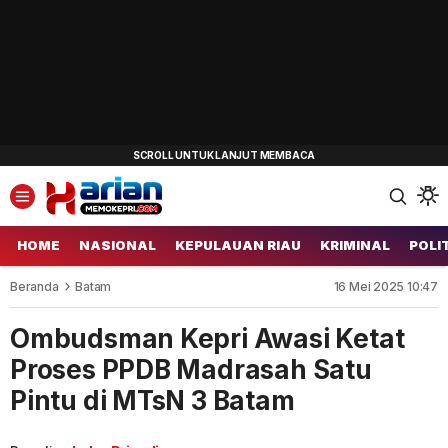
HOME
NASIONAL
KEPULAUAN RIAU
KRIMINAL
POLI
Beranda
Batam
16 Mei 2025 10:47
Ombudsman Kepri Awasi Ketat
Proses PPDB Madrasah Satu
Pintu di MTsN 3 Batam