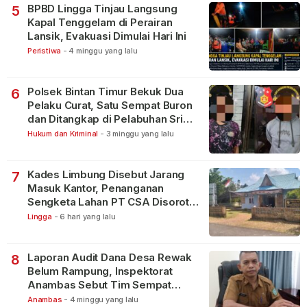
BPBD Lingga Tinjau Langsung
5
Kapal Tenggelam di Perairan
Lansik, Evakuasi Dimulai Hari Ini
Peristiwa
-
4 minggu yang lalu
Polsek Bintan Timur Bekuk Dua
6
Pelaku Curat, Satu Sempat Buron
dan Ditangkap di Pelabuhan Sri
Bintan Pura
Hukum dan Kriminal
-
3 minggu yang lalu
Kades Limbung Disebut Jarang
7
Masuk Kantor, Penanganan
Sengketa Lahan PT CSA Disorot
Warga
Lingga
-
6 hari yang lalu
Laporan Audit Dana Desa Rewak
8
Belum Rampung, Inspektorat
Anambas Sebut Tim Sempat
Terbagi Tangani Kasus Lain
Anambas
-
4 minggu yang lalu