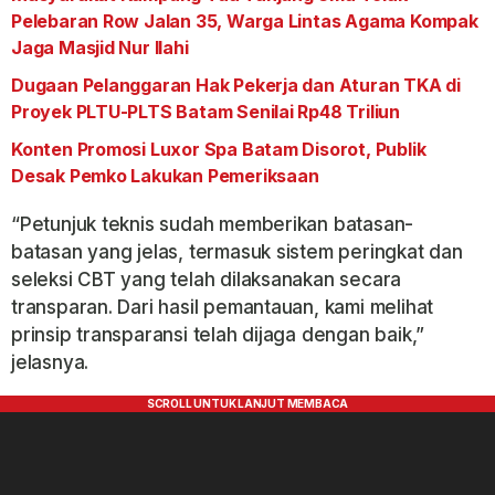
Pelebaran Row Jalan 35, Warga Lintas Agama Kompak
Jaga Masjid Nur Ilahi
Dugaan Pelanggaran Hak Pekerja dan Aturan TKA di
Proyek PLTU-PLTS Batam Senilai Rp48 Triliun
Konten Promosi Luxor Spa Batam Disorot, Publik
Desak Pemko Lakukan Pemeriksaan
“Petunjuk teknis sudah memberikan batasan-
batasan yang jelas, termasuk sistem peringkat dan
seleksi CBT yang telah dilaksanakan secara
transparan. Dari hasil pemantauan, kami melihat
prinsip transparansi telah dijaga dengan baik,”
jelasnya.