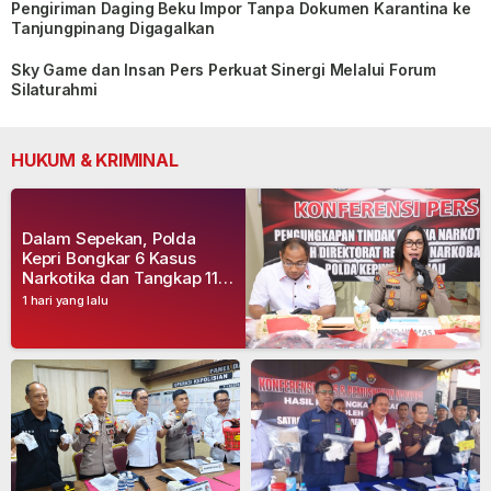
Pengiriman Daging Beku Impor Tanpa Dokumen Karantina ke
Tanjungpinang Digagalkan
Sky Game dan Insan Pers Perkuat Sinergi Melalui Forum
Silaturahmi
HUKUM & KRIMINAL
Dalam Sepekan, Polda
Kepri Bongkar 6 Kasus
Narkotika dan Tangkap 11
Tersangka
1 hari yang lalu