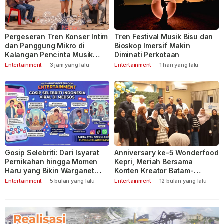
Pergeseran Tren Konser Intim
Tren Festival Musik Bisu dan
dan Panggung Mikro di
Bioskop Imersif Makin
Kalangan Pencinta Musik
Diminati Perkotaan
Indonesia
Entertainment
-
3 jam yang lalu
Entertainment
-
1 hari yang lalu
Gosip Selebriti: Dari Isyarat
Anniversary ke-5 Wonderfood
Pernikahan hingga Momen
Kepri, Meriah Bersama
Haru yang Bikin Warganet
Konten Kreator Batam-
Berspekulasi
Tanjungpinang
Entertainment
-
5 bulan yang lalu
Entertainment
-
12 bulan yang lalu