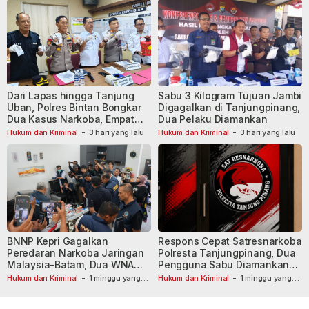
Dari Lapas hingga Tanjung
Sabu 3 Kilogram Tujuan Jambi
Uban, Polres Bintan Bongkar
Digagalkan di Tanjungpinang,
Dua Kasus Narkoba, Empat
Dua Pelaku Diamankan
Tersangka Dibekuk
Hukum dan Kriminal
-
3 hari yang lalu
Hukum dan Kriminal
-
3 hari yang lalu
BNNP Kepri Gagalkan
Respons Cepat Satresnarkoba
Peredaran Narkoba Jaringan
Polresta Tanjungpinang, Dua
Malaysia-Batam, Dua WNA
Pengguna Sabu Diamankan
Masih Diburu
Usai Dilaporkan ke Call Center
Hukum dan Kriminal
-
1 minggu yang
Hukum dan Kriminal
-
1 minggu yang
lalu
lalu
110