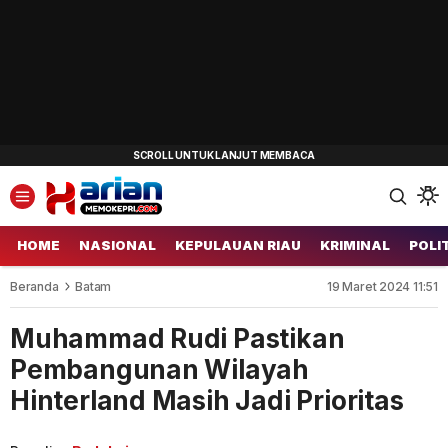
HOME
NASIONAL
KEPULAUAN RIAU
KRIMINAL
POLI
Beranda
Batam
19 Maret 2024 11:51
Muhammad Rudi Pastikan
Pembangunan Wilayah
Hinterland Masih Jadi Prioritas