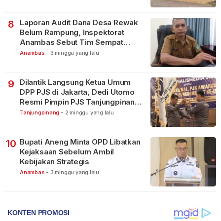
Laporan Audit Dana Desa Rewak
8
Belum Rampung, Inspektorat
Anambas Sebut Tim Sempat
Terbagi Tangani Kasus Lain
Anambas
-
3 minggu yang lalu
Dilantik Langsung Ketua Umum
9
DPP PJS di Jakarta, Dedi Utomo
Resmi Pimpin PJS Tanjungpinang-
Bintan
Tanjungpinang
-
2 minggu yang lalu
Bupati Aneng Minta OPD Libatkan
10
Kejaksaan Sebelum Ambil
Kebijakan Strategis
Anambas
-
3 minggu yang lalu