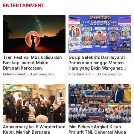
ENTERTAINMENT
Tren Festival Musik Bisu dan
Gosip Selebriti: Dari Isyarat
Bioskop Imersif Makin
Pernikahan hingga Momen
Diminati Perkotaan
Haru yang Bikin Warganet
Berspekulasi
Entertainment
-
4 jam yang lalu
Entertainment
-
5 bulan yang lalu
Anniversary ke-5 Wonderfood
Film Believe Angkat Kisah
Kepri, Meriah Bersama
Prajurit TNI, Generasi Muda