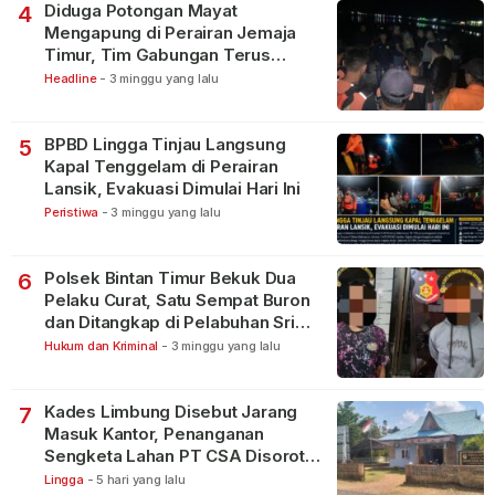
Diduga Potongan Mayat
4
Mengapung di Perairan Jemaja
Timur, Tim Gabungan Terus
Lakukan Pencarian
Headline
-
3 minggu yang lalu
BPBD Lingga Tinjau Langsung
5
Kapal Tenggelam di Perairan
Lansik, Evakuasi Dimulai Hari Ini
Peristiwa
-
3 minggu yang lalu
Polsek Bintan Timur Bekuk Dua
6
Pelaku Curat, Satu Sempat Buron
dan Ditangkap di Pelabuhan Sri
Bintan Pura
Hukum dan Kriminal
-
3 minggu yang lalu
Kades Limbung Disebut Jarang
7
Masuk Kantor, Penanganan
Sengketa Lahan PT CSA Disorot
Warga
Lingga
-
5 hari yang lalu