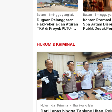
Batam
-
1 minggu yang lalu
Batam
-
1 minggu ya
Dugaan Pelanggaran
Konten Promosi 
Hak Pekerja dan Aturan
Spa Batam Disor
TKA di Proyek PLTU-
Publik Desak P
PLTS Batam Senilai
Lakukan Pemeri
Rp48 Triliun
HUKUM & KRIMINAL
Hukum dan Kriminal
-
1 hari yang lalu
Dari Lapas hingga Tanjung Uban, Pol