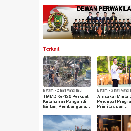
Terkait
Batam
-
2 hari yang lalu
Batam
-
3 hari yang 
TMMD Ke-129 Perkuat
Amsakar Minta
Ketahanan Pangan di
Percepat Progr
Bintan, Pembangunan
Prioritas dan
Sarana Capai 79
Tingkatkan Kual
Persen
Pelayanan Publi