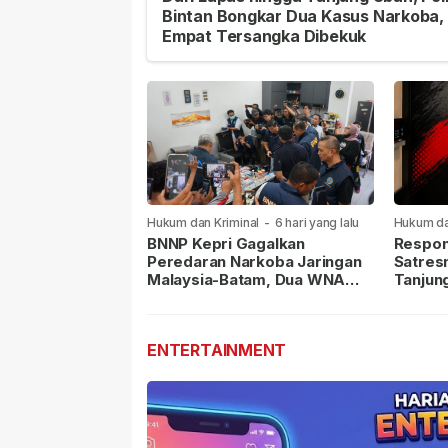
Bintan Bongkar Dua Kasus Narkoba,
Empat Tersangka Dibekuk
Hukum dan Kriminal
-
6 hari yang lalu
Hukum da
lalu
BNNP Kepri Gagalkan
Respon
Peredaran Narkoba Jaringan
Satres
Malaysia-Batam, Dua WNA
Tanjun
Masih Diburu
Sabu D
Dilapor
ENTERTAINMENT