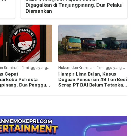
Digagalkan di Tanjungpinang, Dua Pelaku
Diamankan
n Kriminal
-
1 minggu yang
Hukum dan Kriminal
-
1 minggu yang
lalu
s Cepat
Hampir Lima Bulan, Kasus
narkoba Polresta
Dugaan Pencurian 49 Ton Besi
gpinang, Dua Pengguna
Scrap PT BAI Belum Tetapkan
iamankan Usai
Tersangka
kan ke Call Center 110