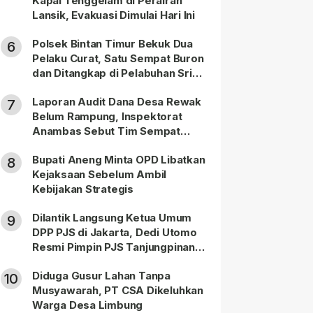
Kapal Tenggelam di Perairan
Lansik, Evakuasi Dimulai Hari Ini
Polsek Bintan Timur Bekuk Dua
6
Pelaku Curat, Satu Sempat Buron
dan Ditangkap di Pelabuhan Sri
Bintan Pura
Laporan Audit Dana Desa Rewak
7
Belum Rampung, Inspektorat
Anambas Sebut Tim Sempat
Terbagi Tangani Kasus Lain
Bupati Aneng Minta OPD Libatkan
8
Kejaksaan Sebelum Ambil
Kebijakan Strategis
Dilantik Langsung Ketua Umum
9
DPP PJS di Jakarta, Dedi Utomo
Resmi Pimpin PJS Tanjungpinang-
Bintan
Diduga Gusur Lahan Tanpa
10
Musyawarah, PT CSA Dikeluhkan
Warga Desa Limbung