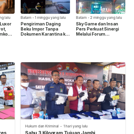
ng lalu
Batam
-
1 minggu yang lalu
Batam
-
2 minggu yang lalu
Luxor
Pengiriman Daging
Sky Game dan Insan
ot,
Beku Impor Tanpa
Pers Perkuat Sinergi
emko
Dokumen Karantina ke
Melalui Forum
ksaan
Tanjungpinang
Silaturahmi
Digagalkan
Hukum dan Kriminal
-
1 hari yang lalu
res
Sabu 3 Kilogram Tujuan Jambi