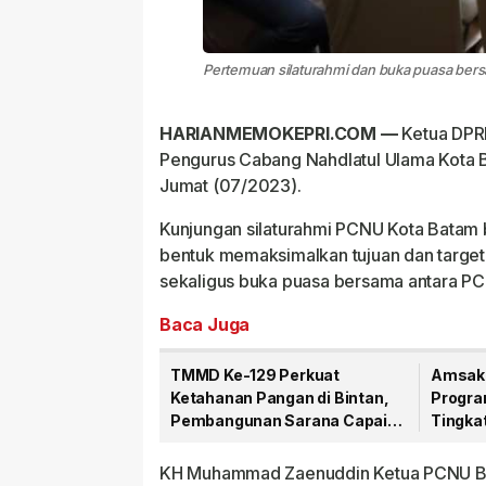
Pertemuan silaturahmi dan buka puasa ber
HARIANMEMOKEPRI.COM —
Ketua DPRD
Pengurus Cabang Nahdlatul Ulama Kota B
Jumat (07/2023).
Kunjungan silaturahmi PCNU Kota Batam
bentuk memaksimalkan tujuan dan target 
sekaligus buka puasa bersama antara P
Baca Juga
TMMD Ke-129 Perkuat
Amsaka
Ketahanan Pangan di Bintan,
Progra
Pembangunan Sarana Capai
Tingka
79 Persen
Publik
KH Muhammad Zaenuddin Ketua PCNU B