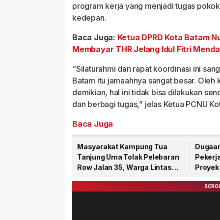
program kerja yang menjadi tugas pokok s
kedepan.
Baca Juga:
Ketua DPRD Kota Batam Nu
Membayar THR Jelang Idul Fitri Mend
“Silaturahmi dan rapat koordinasi ini sa
Batam itu jamaahnya sangat besar. Oleh
demikian, hal ini tidak bisa dilakukan se
dan berbagi tugas,” jelas Ketua PCNU K
Baca Juga
Masyarakat Kampung Tua
Dugaan
Tanjung Uma Tolak Pelebaran
Pekerj
Row Jalan 35, Warga Lintas
Proyek
Agama Kompak Jaga Masjid
Senilai
Nur Ilahi