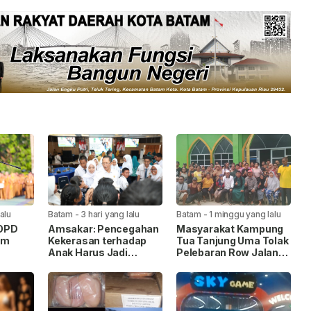
lalu
Batam
-
3 hari yang lalu
Batam
-
1 minggu yang lalu
 OPD
Amsakar: Pencegahan
Masyarakat Kampung
am
Kekerasan terhadap
Tua Tanjung Uma Tolak
Anak Harus Jadi
Pelebaran Row Jalan
itas
Gerakan Bersama
35, Warga Lintas
k
Agama Kompak Jaga
Masjid Nur Ilahi