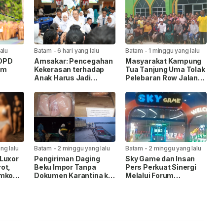
lalu
Batam
-
6 hari yang lalu
Batam
-
1 minggu yang lalu
 OPD
Amsakar: Pencegahan
Masyarakat Kampung
am
Kekerasan terhadap
Tua Tanjung Uma Tolak
Anak Harus Jadi
Pelebaran Row Jalan
itas
Gerakan Bersama
35, Warga Lintas
k
Agama Kompak Jaga
Masjid Nur Ilahi
ng lalu
Batam
-
2 minggu yang lalu
Batam
-
2 minggu yang lalu
Luxor
Pengiriman Daging
Sky Game dan Insan
ot,
Beku Impor Tanpa
Pers Perkuat Sinergi
emko
Dokumen Karantina ke
Melalui Forum
ksaan
Tanjungpinang
Silaturahmi
Digagalkan