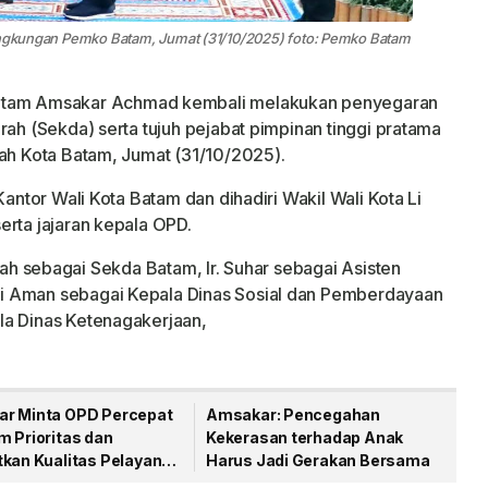
lingkungan Pemko Batam, Jumat (31/10/2025) foto: Pemko Batam
atam Amsakar Achmad kembali melakukan penyegaran
rah (Sekda) serta tujuh pejabat pimpinan tinggi pratama
tah Kota Batam, Jumat (31/10/2025).
Kantor Wali Kota Batam dan dihadiri Wakil Wali Kota Li
erta jajaran kepala OPD.
syah sebagai Sekda Batam, Ir. Suhar sebagai Asisten
i Aman sebagai Kepala Dinas Sosial dan Pemberdayaan
la Dinas Ketenagakerjaan,
r Minta OPD Percepat
Amsakar: Pencegahan
m Prioritas dan
Kekerasan terhadap Anak
tkan Kualitas Pelayanan
Harus Jadi Gerakan Bersama