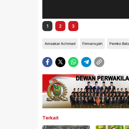
1
2
3
Amsakar Achmad
Firmansyah
Pemko Bat
Terkait