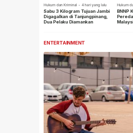
Hukum dan Kriminal
-
4 hari yang lalu
Hukum da
lalu
Sabu 3 Kilogram Tujuan Jambi
BNNP K
Digagalkan di Tanjungpinang,
Pereda
Dua Pelaku Diamankan
Malays
Masih 
ENTERTAINMENT