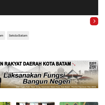
am
Sekda Batam