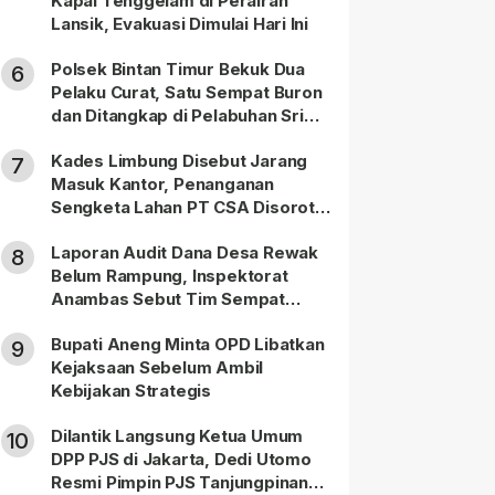
Kapal Tenggelam di Perairan
Lansik, Evakuasi Dimulai Hari Ini
Polsek Bintan Timur Bekuk Dua
6
Pelaku Curat, Satu Sempat Buron
dan Ditangkap di Pelabuhan Sri
Bintan Pura
Kades Limbung Disebut Jarang
7
Masuk Kantor, Penanganan
Sengketa Lahan PT CSA Disorot
Warga
Laporan Audit Dana Desa Rewak
8
Belum Rampung, Inspektorat
Anambas Sebut Tim Sempat
Terbagi Tangani Kasus Lain
Bupati Aneng Minta OPD Libatkan
9
Kejaksaan Sebelum Ambil
Kebijakan Strategis
Dilantik Langsung Ketua Umum
10
DPP PJS di Jakarta, Dedi Utomo
Resmi Pimpin PJS Tanjungpinang-