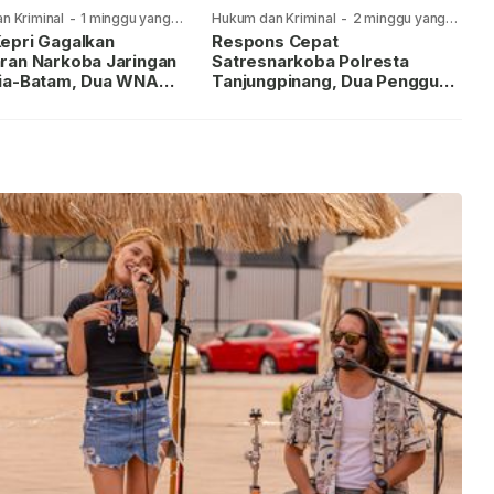
n Kriminal
-
1 minggu yang
Hukum dan Kriminal
-
2 minggu yang
lalu
epri Gagalkan
Respons Cepat
ran Narkoba Jaringan
Satresnarkoba Polresta
ia-Batam, Dua WNA
Tanjungpinang, Dua Pengguna
Diburu
Sabu Diamankan Usai
Dilaporkan ke Call Center 110