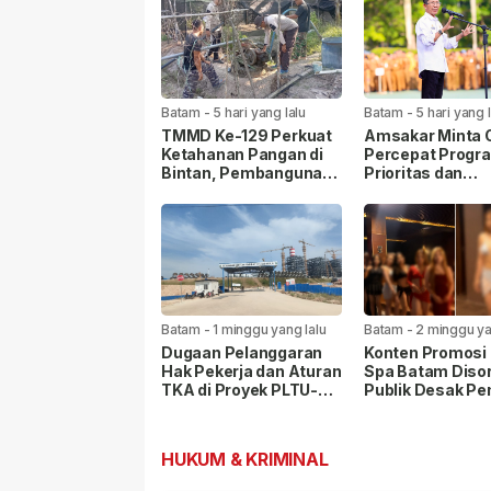
Batam
-
5 hari yang lalu
Batam
-
5 hari yang 
TMMD Ke-129 Perkuat
Amsakar Minta
Ketahanan Pangan di
Percepat Progr
Bintan, Pembangunan
Prioritas dan
Sarana Capai 79
Tingkatkan Kual
Persen
Pelayanan Publi
Batam
-
1 minggu yang lalu
Batam
-
2 minggu ya
Dugaan Pelanggaran
Konten Promosi 
Hak Pekerja dan Aturan
Spa Batam Disor
TKA di Proyek PLTU-
Publik Desak P
PLTS Batam Senilai
Lakukan Pemeri
Rp48 Triliun
HUKUM & KRIMINAL