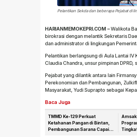
Pelantikan Sekda dan beberapa Pejabat di 
HARIANMEMOKEPRI.COM –
Walikota B
birokrasi dengan melantik Sekretaris Dae
dan administrator di lingkungan Pemerin
Pelantikan berlangsung di Aula Lantai IV 
Claudia Chandra, unsur pimpinan DPRD, s
Pejabat yang dilantik antara lain Firman
Perekonomian dan Pembangunan, Zulkifl
Masyarakat, Yudi Suprapto sebagai Kepa
Baca Juga
TMMD Ke-129 Perkuat
Amsaka
Ketahanan Pangan di Bintan,
Progra
Pembangunan Sarana Capai
Tingka
79 Persen
Publik