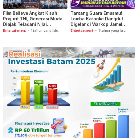
Film Believe Angkat Kisah
Tantang Suara Emasmu!
Prajurit TNI, Generasi Muda
Lomba Karaoke Dangdut
Diajak Teladani Nilai
Digelar di Warkop Jamel
Keberanian
Ganet
Entertainment
-
1 tahun yang lalu
Entertainment
-
1 tahun yang lalu