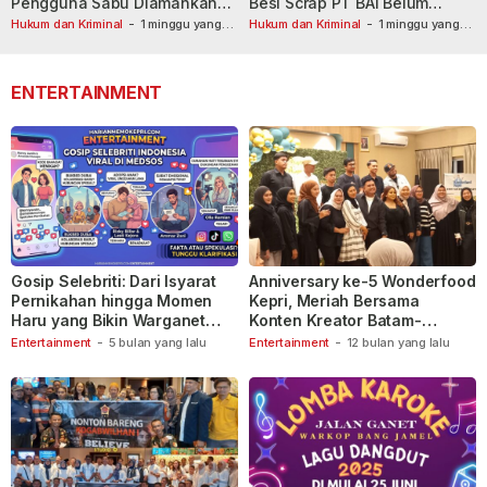
Pengguna Sabu Diamankan
Besi Scrap PT BAI Belum
Usai Dilaporkan ke Call Center
Tetapkan Tersangka
Hukum dan Kriminal
-
1 minggu yang
Hukum dan Kriminal
-
1 minggu yang
lalu
110
lalu
ENTERTAINMENT
Gosip Selebriti: Dari Isyarat
Anniversary ke-5 Wonderfood
Pernikahan hingga Momen
Kepri, Meriah Bersama
Haru yang Bikin Warganet
Konten Kreator Batam-
Berspekulasi
Tanjungpinang
Entertainment
-
5 bulan yang lalu
Entertainment
-
12 bulan yang lalu