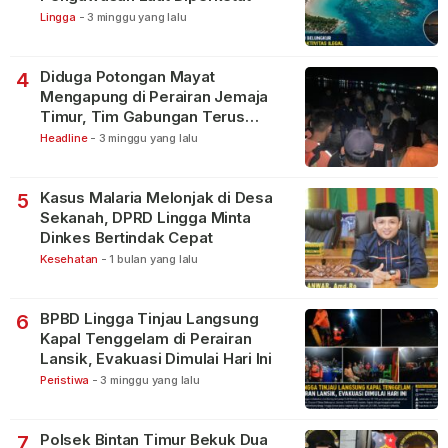
Lingga
-
3 minggu yang lalu
Diduga Potongan Mayat
4
Mengapung di Perairan Jemaja
Timur, Tim Gabungan Terus
Lakukan Pencarian
Headline
-
3 minggu yang lalu
Kasus Malaria Melonjak di Desa
5
Sekanah, DPRD Lingga Minta
Dinkes Bertindak Cepat
Kesehatan
-
1 bulan yang lalu
BPBD Lingga Tinjau Langsung
6
Kapal Tenggelam di Perairan
Lansik, Evakuasi Dimulai Hari Ini
Peristiwa
-
3 minggu yang lalu
Polsek Bintan Timur Bekuk Dua
7