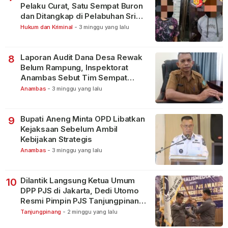
Pelaku Curat, Satu Sempat Buron
dan Ditangkap di Pelabuhan Sri
Bintan Pura
Hukum dan Kriminal
-
3 minggu yang lalu
Laporan Audit Dana Desa Rewak
8
Belum Rampung, Inspektorat
Anambas Sebut Tim Sempat
Terbagi Tangani Kasus Lain
Anambas
-
3 minggu yang lalu
Bupati Aneng Minta OPD Libatkan
9
Kejaksaan Sebelum Ambil
Kebijakan Strategis
Anambas
-
3 minggu yang lalu
Dilantik Langsung Ketua Umum
10
DPP PJS di Jakarta, Dedi Utomo
Resmi Pimpin PJS Tanjungpinang-
Bintan
Tanjungpinang
-
2 minggu yang lalu