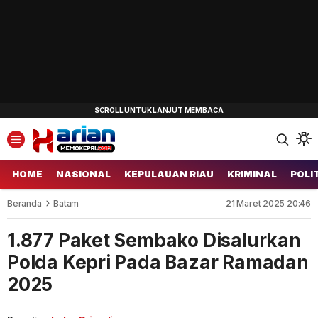
HOME
NASIONAL
KEPULAUAN RIAU
KRIMINAL
POLI
Beranda
Batam
21 Maret 2025 20:46
1.877 Paket Sembako Disalurkan
Polda Kepri Pada Bazar Ramadan
2025