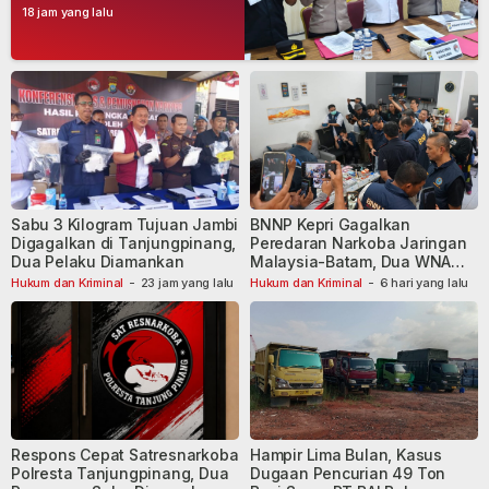
Narkoba, Empat Tersangka
18 jam yang lalu
Dibekuk
Sabu 3 Kilogram Tujuan Jambi
BNNP Kepri Gagalkan
Digagalkan di Tanjungpinang,
Peredaran Narkoba Jaringan
Dua Pelaku Diamankan
Malaysia-Batam, Dua WNA
Masih Diburu
Hukum dan Kriminal
-
23 jam yang lalu
Hukum dan Kriminal
-
6 hari yang lalu
Respons Cepat Satresnarkoba
Hampir Lima Bulan, Kasus
Polresta Tanjungpinang, Dua
Dugaan Pencurian 49 Ton