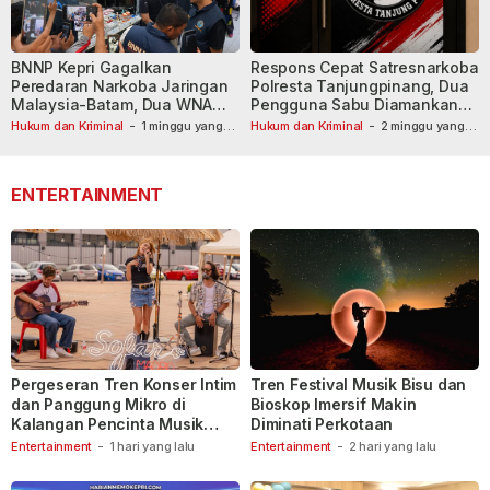
BNNP Kepri Gagalkan
Respons Cepat Satresnarkoba
Peredaran Narkoba Jaringan
Polresta Tanjungpinang, Dua
Malaysia-Batam, Dua WNA
Pengguna Sabu Diamankan
Masih Diburu
Usai Dilaporkan ke Call Center
Hukum dan Kriminal
-
1 minggu yang
Hukum dan Kriminal
-
2 minggu yang
lalu
lalu
110
ENTERTAINMENT
Pergeseran Tren Konser Intim
Tren Festival Musik Bisu dan
dan Panggung Mikro di
Bioskop Imersif Makin
Kalangan Pencinta Musik
Diminati Perkotaan
Indonesia
Entertainment
-
1 hari yang lalu
Entertainment
-
2 hari yang lalu