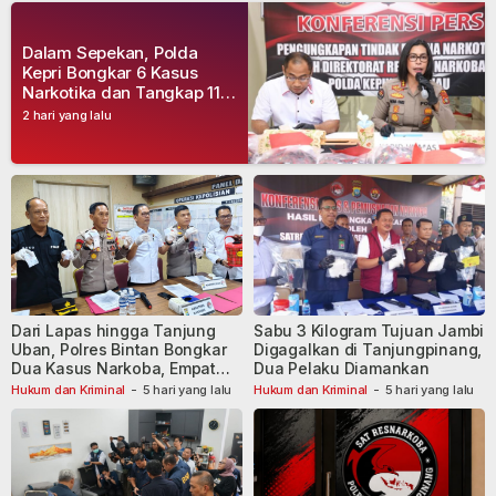
Dalam Sepekan, Polda
Kepri Bongkar 6 Kasus
Narkotika dan Tangkap 11
Tersangka
2 hari yang lalu
Dari Lapas hingga Tanjung
Sabu 3 Kilogram Tujuan Jambi
Uban, Polres Bintan Bongkar
Digagalkan di Tanjungpinang,
Dua Kasus Narkoba, Empat
Dua Pelaku Diamankan
Tersangka Dibekuk
Hukum dan Kriminal
-
5 hari yang lalu
Hukum dan Kriminal
-
5 hari yang lalu