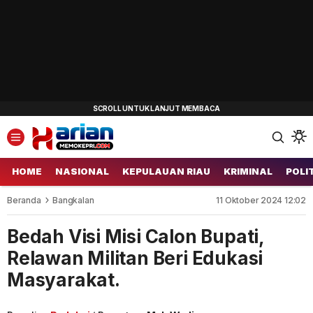
HOME
NASIONAL
KEPULAUAN RIAU
KRIMINAL
POLI
Beranda
Bangkalan
11 Oktober 2024 12:02
Bedah Visi Misi Calon Bupati,
Relawan Militan Beri Edukasi
Masyarakat.