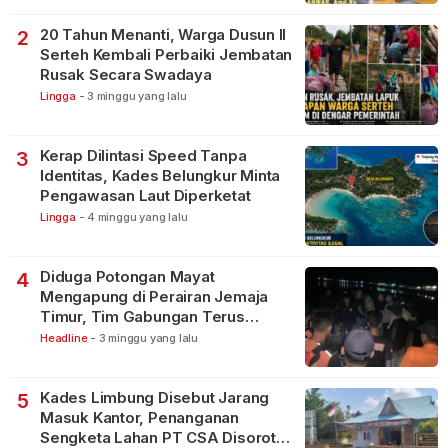
20 Tahun Menanti, Warga Dusun II
2
Serteh Kembali Perbaiki Jembatan
Rusak Secara Swadaya
Lingga
-
3 minggu yang lalu
Kerap Dilintasi Speed Tanpa
3
Identitas, Kades Belungkur Minta
Pengawasan Laut Diperketat
Lingga
-
4 minggu yang lalu
Diduga Potongan Mayat
4
Mengapung di Perairan Jemaja
Timur, Tim Gabungan Terus
Lakukan Pencarian
Headline
-
3 minggu yang lalu
Kades Limbung Disebut Jarang
5
Masuk Kantor, Penanganan
Sengketa Lahan PT CSA Disorot