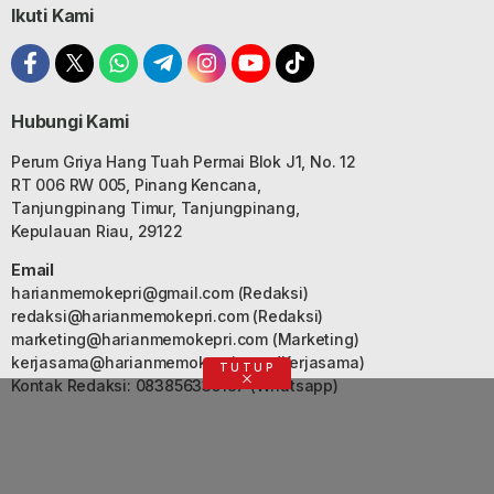
Ikuti Kami
Hubungi Kami
Perum Griya Hang Tuah Permai Blok J1, No. 12
RT 006 RW 005, Pinang Kencana,
Tanjungpinang Timur, Tanjungpinang,
Kepulauan Riau, 29122
Email
harianmemokepri@gmail.com
(Redaksi)
redaksi@harianmemokepri.com
(Redaksi)
marketing@harianmemokepri.com
(Marketing)
kerjasama@harianmemokepri.com
(Kerjasama)
TUTUP
Kontak Redaksi: 083856335187 (Whatsapp)