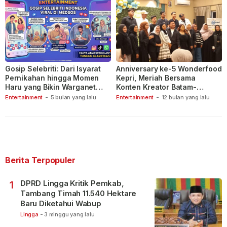
Gosip Selebriti: Dari Isyarat
Anniversary ke-5 Wonderfood
Pernikahan hingga Momen
Kepri, Meriah Bersama
Haru yang Bikin Warganet
Konten Kreator Batam-
Berspekulasi
Tanjungpinang
Entertainment
-
5 bulan yang lalu
Entertainment
-
12 bulan yang lalu
Berita Terpopuler
DPRD Lingga Kritik Pemkab,
1
Tambang Timah 11.540 Hektare
Baru Diketahui Wabup
Lingga
-
3 minggu yang lalu