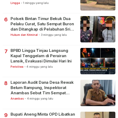
Warga
Lingga
-
1 minggu yang lalu
Polsek Bintan Timur Bekuk Dua
6
Pelaku Curat, Satu Sempat Buron
dan Ditangkap di Pelabuhan Sri
Bintan Pura
Hukum dan Kriminal
-
3 minggu yang lalu
BPBD Lingga Tinjau Langsung
7
Kapal Tenggelam di Perairan
Lansik, Evakuasi Dimulai Hari Ini
Peristiwa
-
4 minggu yang lalu
Laporan Audit Dana Desa Rewak
8
Belum Rampung, Inspektorat
Anambas Sebut Tim Sempat
Terbagi Tangani Kasus Lain
Anambas
-
4 minggu yang lalu
Bupati Aneng Minta OPD Libatkan
9