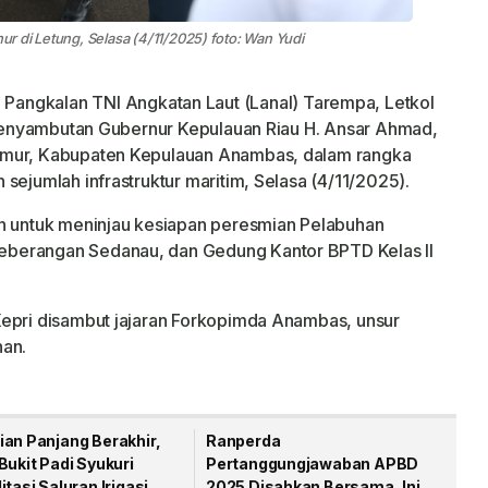
 di Letung, Selasa (4/11/2025) foto: Wan Yudi
angkalan TNI Angkatan Laut (Lanal) Tarempa, Letkol
m penyambutan Gubernur Kepulauan Riau H. Ansar Ahmad,
imur, Kabupaten Kepulauan Anambas, dalam rangka
sejumlah infrastruktur maritim, Selasa (4/11/2025).
an untuk meninjau kesiapan peresmian Pelabuhan
berangan Sedanau, dan Gedung Kantor BPTD Kelas II
Kepri disambut jajaran Forkopimda Anambas, unsur
han.
ian Panjang Berakhir,
Ranperda
Bukit Padi Syukuri
Pertanggungjawaban APBD
itasi Saluran Irigasi
2025 Disahkan Bersama, Ini