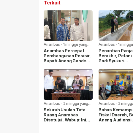
Terkait
Anambas
-
1 minggu yang
Anambas
-
1 minggu
lalu
lalu
Anambas Percepat
Penantian Panj
Pembangunan Pesisir,
Berakhir, Petani
Bupati Aneng Gandeng
Padi Syukuri
KKP RI
Rehabilitasi Sal
Irigasi Mulai Dik
Anambas
-
2 minggu yang
Anambas
-
2 mingg
lalu
lalu
Seluruh Usulan Tata
Bahas Kemamp
Ruang Anambas
Fiskal Daerah, B
Disetujui, Wabup: Ini
Aneng Audiensi
Modal Besar
dengan Kemenda
Pembangunan