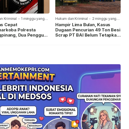
n Kriminal
-
1 minggu yang
Hukum dan Kriminal
-
2 minggu yang
lalu
s Cepat
Hampir Lima Bulan, Kasus
narkoba Polresta
Dugaan Pencurian 49 Ton Besi
gpinang, Dua Pengguna
Scrap PT BAI Belum Tetapkan
iamankan Usai
Tersangka
kan ke Call Center 110