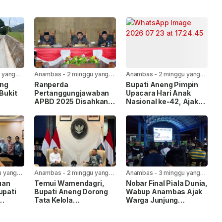
 yang
Anambas
-
2 minggu yang
Anambas
-
2 minggu yang
lalu
lalu
ang
Ranperda
Bupati Aneng Pimpin
 Bukit
Pertanggungjawaban
Upacara Hari Anak
APBD 2025 Disahkan
Nasional ke-42, Ajak
uran
Bersama, Ini Pesan
Wujudkan Anambas
erjakan
Bupati Anambas
Ramah Anak
u yang
Anambas
-
2 minggu yang
Anambas
-
3 minggu yang
lalu
lalu
uan
Temui Wamendagri,
Nobar Final Piala Dunia,
upati
Bupati Aneng Dorong
Wabup Anambas Ajak
Tata Kelola
Warga Junjung
gri
Pemerintahan dan
Sportivitas
Percepatan