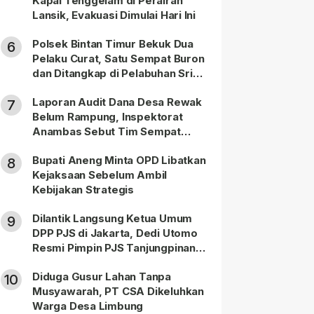
Kapal Tenggelam di Perairan
Lansik, Evakuasi Dimulai Hari Ini
Polsek Bintan Timur Bekuk Dua
6
Pelaku Curat, Satu Sempat Buron
dan Ditangkap di Pelabuhan Sri
Bintan Pura
Laporan Audit Dana Desa Rewak
7
Belum Rampung, Inspektorat
Anambas Sebut Tim Sempat
Terbagi Tangani Kasus Lain
Bupati Aneng Minta OPD Libatkan
8
Kejaksaan Sebelum Ambil
Kebijakan Strategis
Dilantik Langsung Ketua Umum
9
DPP PJS di Jakarta, Dedi Utomo
Resmi Pimpin PJS Tanjungpinang-
Bintan
Diduga Gusur Lahan Tanpa
10
Musyawarah, PT CSA Dikeluhkan
Warga Desa Limbung