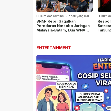
Hukum dan Kriminal
-
7 hari yang lalu
Hukum da
lalu
BNNP Kepri Gagalkan
Respon
Peredaran Narkoba Jaringan
Satres
Malaysia-Batam, Dua WNA
Tanjun
Masih Diburu
Sabu D
Dilapor
ENTERTAINMENT