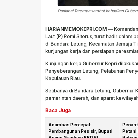
Danlanal Tarempa sambut kehadiran Gubernur
HARIANMEMOKEPRI.COM —
Komandan P
Laut (P) Romi Sitorus, turut hadir dala
di Bandara Letung, Kecamatan Jemaja T
kunjungan kerja dan persiapan peresmian 
Kunjungan kerja Gubernur Kepri dilakuk
Penyeberangan Letung, Pelabuhan Penye
Kepulauan Riau.
Setibanya di Bandara Letung, Gubernur 
pemerintah daerah, dan aparat kewilaya
Baca Juga
Anambas Percepat
Penant
Pembangunan Pesisir, Bupati
Petani 
Aneng Gandeng KKP RI
Rehabil