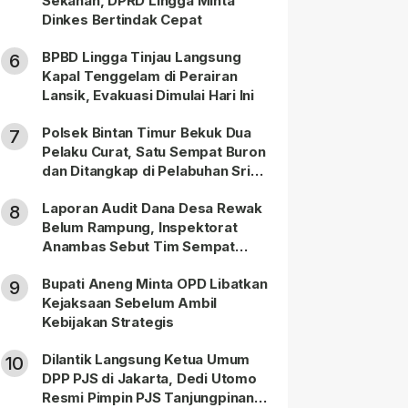
Sekanah, DPRD Lingga Minta
Dinkes Bertindak Cepat
BPBD Lingga Tinjau Langsung
6
Kapal Tenggelam di Perairan
Lansik, Evakuasi Dimulai Hari Ini
Polsek Bintan Timur Bekuk Dua
7
Pelaku Curat, Satu Sempat Buron
dan Ditangkap di Pelabuhan Sri
Bintan Pura
Laporan Audit Dana Desa Rewak
8
Belum Rampung, Inspektorat
Anambas Sebut Tim Sempat
Terbagi Tangani Kasus Lain
Bupati Aneng Minta OPD Libatkan
9
Kejaksaan Sebelum Ambil
Kebijakan Strategis
Dilantik Langsung Ketua Umum
10
DPP PJS di Jakarta, Dedi Utomo
Resmi Pimpin PJS Tanjungpinang-