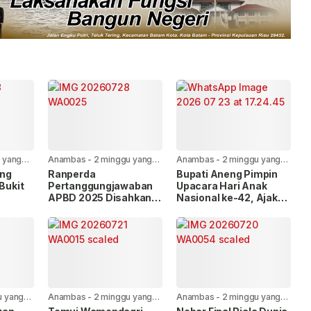
 yang
Anambas
-
2 minggu yang
Anambas
-
2 minggu yang
lalu
lalu
ang
Ranperda
Bupati Aneng Pimpin
 Bukit
Pertanggungjawaban
Upacara Hari Anak
APBD 2025 Disahkan
Nasional ke-42, Ajak
uran
Bersama, Ini Pesan
Wujudkan Anambas
erjakan
Bupati Anambas
Ramah Anak
u yang
Anambas
-
2 minggu yang
Anambas
-
2 minggu yang
lalu
lalu