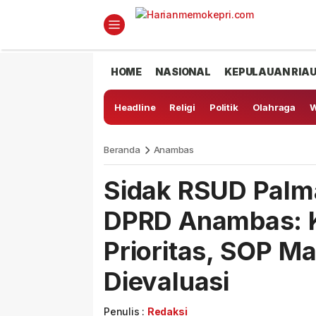
HOME
NASIONAL
KEPULAUAN RIA
Headline
Religi
Politik
Olahraga
W
Beranda
Anambas
Sidak RSUD Palma
DPRD Anambas: K
Prioritas, SOP M
Dievaluasi
Penulis :
Redaksi