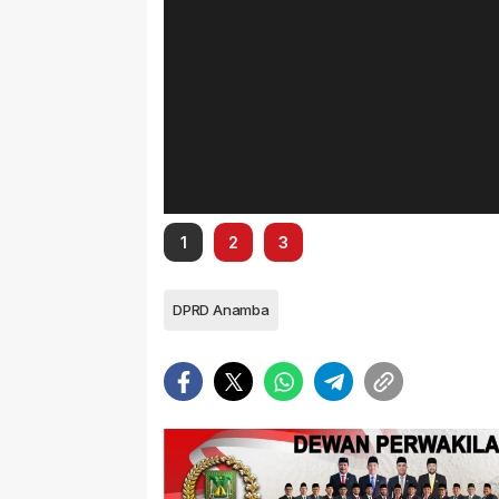
1
2
3
DPRD Anamba