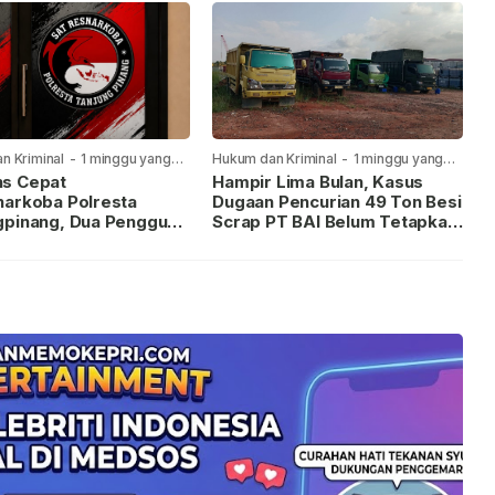
n Kriminal
-
1 minggu yang
Hukum dan Kriminal
-
1 minggu yang
lalu
s Cepat
Hampir Lima Bulan, Kasus
narkoba Polresta
Dugaan Pencurian 49 Ton Besi
gpinang, Dua Pengguna
Scrap PT BAI Belum Tetapkan
iamankan Usai
Tersangka
kan ke Call Center 110