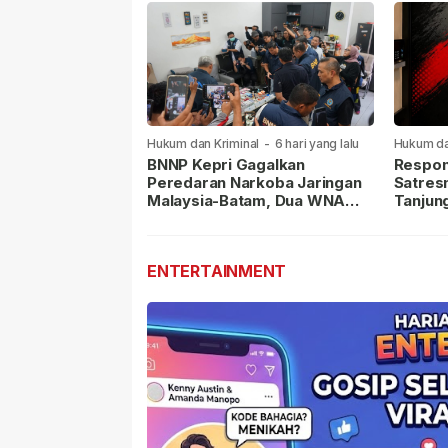
Hukum dan Kriminal
-
6 hari yang lalu
Hukum da
lalu
BNNP Kepri Gagalkan
Respon
Peredaran Narkoba Jaringan
Satres
Malaysia-Batam, Dua WNA
Tanjun
Masih Diburu
Sabu D
Dilapor
ENTERTAINMENT