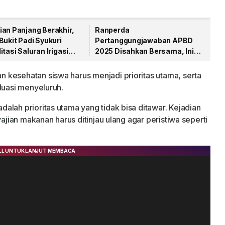
ian Panjang Berakhir,
Ranperda
Bukit Padi Syukuri
Pertanggungjawaban APBD
itasi Saluran Irigasi
2025 Disahkan Bersama, Ini
ikerjakan
Pesan Bupati Anambas
kesehatan siswa harus menjadi prioritas utama, serta
luasi menyeluruh.
alah prioritas utama yang tidak bisa ditawar. Kejadian
yajian makanan harus ditinjau ulang agar peristiwa seperti