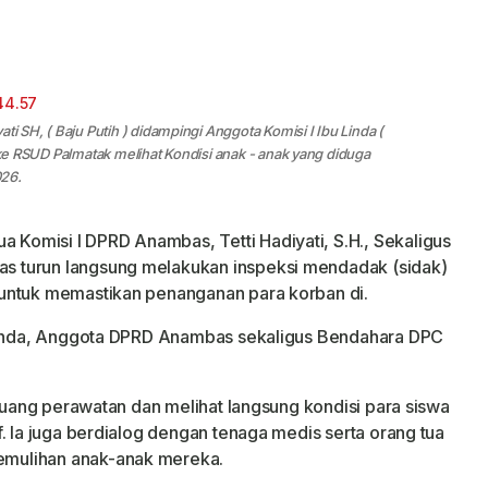
ti SH, ( Baju Putih ) didampingi Anggota Komisi I Ibu Linda (
k ke RSUD Palmatak melihat Kondisi anak - anak yang diduga
026.
a Komisi I DPRD Anambas, Tetti Hadiyati, S.H., Sekaligus
 turun langsung melakukan inspeksi mendadak (sidak)
untuk memastikan penanganan para korban di.
 Linda, Anggota DPRD Anambas sekaligus Bendahara DPC
 ruang perawatan dan melihat langsung kondisi para siswa
. Ia juga berdialog dengan tenaga medis serta orang tua
mulihan anak-anak mereka.