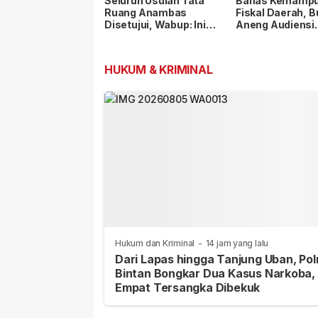
Seluruh Usulan Tata
Bahas Kemamp
Ruang Anambas
Fiskal Daerah, B
Disetujui, Wabup: Ini
Aneng Audiensi
Modal Besar
dengan Kemenda
Pembangunan
HUKUM & KRIMINAL
Hukum dan Kriminal
-
14 jam yang lalu
Dari Lapas hingga Tanjung Uban, Pol
Bintan Bongkar Dua Kasus Narkoba,
Empat Tersangka Dibekuk