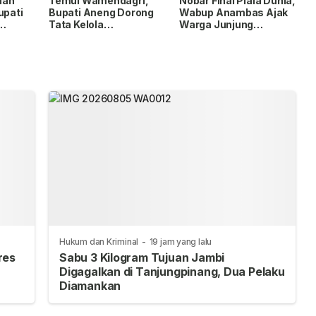
uan
Temui Wamendagri,
Nobar Final Piala Dunia,
upati
Bupati Aneng Dorong
Wabup Anambas Ajak
Tata Kelola
Warga Junjung
gri
Pemerintahan dan
Sportivitas
Percepatan
Pembangunan
Hukum dan Kriminal
-
19 jam yang lalu
res
Sabu 3 Kilogram Tujuan Jambi
Digagalkan di Tanjungpinang, Dua Pelaku
Diamankan