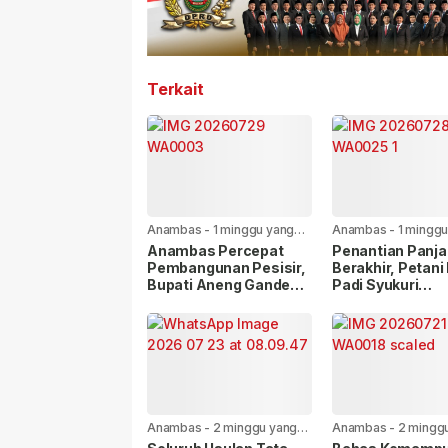
Terkait
Anambas
-
1 minggu yang
Anambas
-
1 minggu
lalu
lalu
Anambas Percepat
Penantian Panj
Pembangunan Pesisir,
Berakhir, Petani
Bupati Aneng Gandeng
Padi Syukuri
KKP RI
Rehabilitasi Sal
Irigasi Mulai Dik
Anambas
-
2 minggu yang
Anambas
-
2 mingg
lalu
lalu