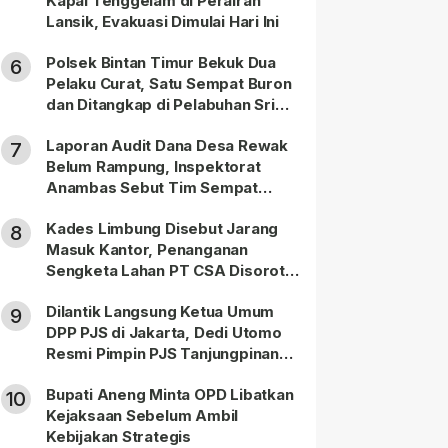
Kapal Tenggelam di Perairan
Lansik, Evakuasi Dimulai Hari Ini
Polsek Bintan Timur Bekuk Dua
6
Pelaku Curat, Satu Sempat Buron
dan Ditangkap di Pelabuhan Sri
Bintan Pura
Laporan Audit Dana Desa Rewak
7
Belum Rampung, Inspektorat
Anambas Sebut Tim Sempat
Terbagi Tangani Kasus Lain
Kades Limbung Disebut Jarang
8
Masuk Kantor, Penanganan
Sengketa Lahan PT CSA Disorot
Warga
Dilantik Langsung Ketua Umum
9
DPP PJS di Jakarta, Dedi Utomo
Resmi Pimpin PJS Tanjungpinang-
Bintan
Bupati Aneng Minta OPD Libatkan
10
Kejaksaan Sebelum Ambil
Kebijakan Strategis