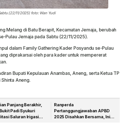
abtu (22/11/2025) foto: Wan Yudi
ng Melang di Batu Berapit, Kecamatan Jemaja, berubah
se-Pulau Jemaja pada Sabtu (22/11/2025).
mpul dalam Family Gathering Kader Posyandu se-Pulau
yang diprakarsai oleh para kader untuk mempererat
an.
adiran Bupati Kepulauan Anambas, Aneng, serta Ketua TP
 Shinta Aneng.
ian Panjang Berakhir,
Ranperda
Bukit Padi Syukuri
Pertanggungjawaban APBD
itasi Saluran Irigasi
2025 Disahkan Bersama, Ini
ikerjakan
Pesan Bupati Anambas