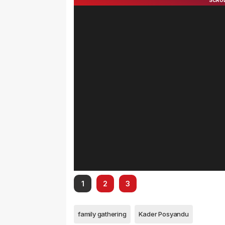
1
2
3
family gathering
Kader Posyandu