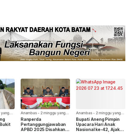
 yang
Anambas
-
2 minggu yang
Anambas
-
2 minggu yang
lalu
lalu
ang
Ranperda
Bupati Aneng Pimpin
 Bukit
Pertanggungjawaban
Upacara Hari Anak
APBD 2025 Disahkan
Nasional ke-42, Ajak