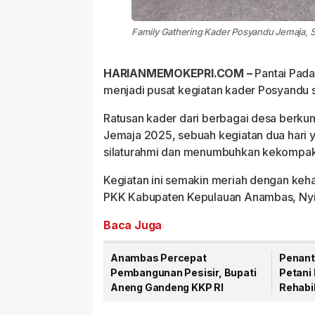
Family Gathering Kader Posyandu Jemaja, S
HARIANMEMOKEPRI.COM –
Pantai Pada
menjadi pusat kegiatan kader Posyandu 
Ratusan kader dari berbagai desa berku
Jemaja 2025, sebuah kegiatan dua hari 
silaturahmi dan menumbuhkan kekompak
Kegiatan ini semakin meriah dengan keh
PKK Kabupaten Kepulauan Anambas, Nyi
Baca Juga
Anambas Percepat
Penant
Pembangunan Pesisir, Bupati
Petani 
Aneng Gandeng KKP RI
Rehabil
Mulai D