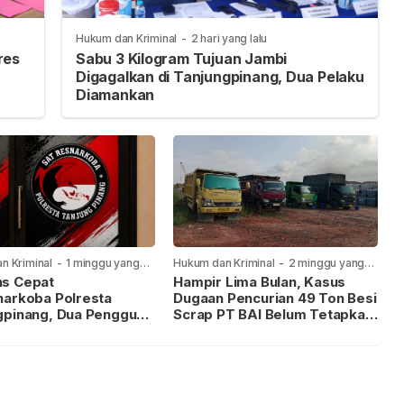
Hukum dan Kriminal
-
2 hari yang lalu
res
Sabu 3 Kilogram Tujuan Jambi
Digagalkan di Tanjungpinang, Dua Pelaku
Diamankan
n Kriminal
-
1 minggu yang
Hukum dan Kriminal
-
2 minggu yang
lalu
s Cepat
Hampir Lima Bulan, Kasus
narkoba Polresta
Dugaan Pencurian 49 Ton Besi
gpinang, Dua Pengguna
Scrap PT BAI Belum Tetapkan
iamankan Usai
Tersangka
kan ke Call Center 110