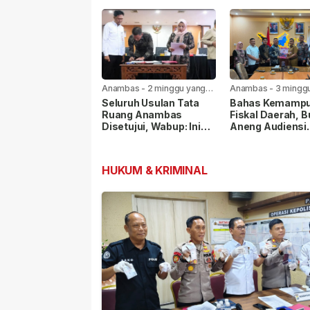
KKP RI
Rehabilitasi Sal
Irigasi Mulai Dik
Anambas
-
2 minggu yang
Anambas
-
3 mingg
lalu
lalu
Seluruh Usulan Tata
Bahas Kemamp
Ruang Anambas
Fiskal Daerah, B
Disetujui, Wabup: Ini
Aneng Audiensi
Modal Besar
dengan Kemenda
Pembangunan
HUKUM & KRIMINAL