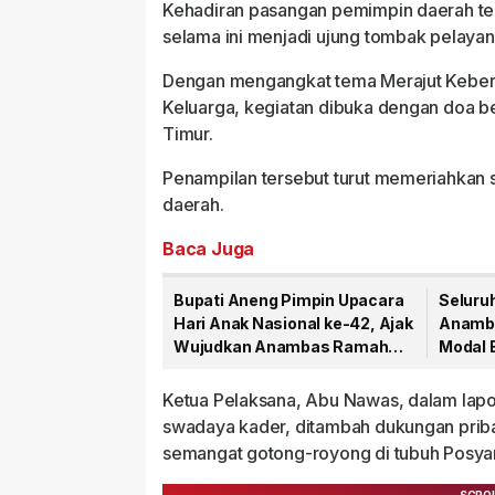
Kehadiran pasangan pemimpin daerah ter
selama ini menjadi ujung tombak pelayan
Dengan mengangkat tema Merajut Keber
Keluarga, kegiatan dibuka dengan doa be
Timur.
Penampilan tersebut turut memeriahkan
daerah.
Baca Juga
Bupati Aneng Pimpin Upacara
Seluru
Hari Anak Nasional ke-42, Ajak
Anamba
Wujudkan Anambas Ramah
Modal 
Anak
Ketua Pelaksana, Abu Nawas, dalam lapo
swadaya kader, ditambah dukungan pribad
semangat gotong-royong di tubuh Posya