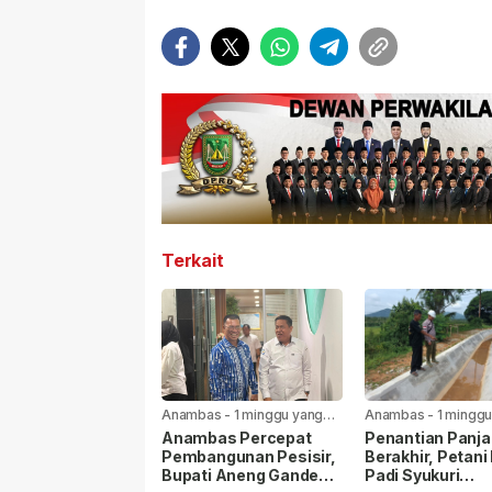
Terkait
Anambas
-
1 minggu yang
Anambas
-
1 minggu
lalu
lalu
Anambas Percepat
Penantian Panj
Pembangunan Pesisir,
Berakhir, Petani
Bupati Aneng Gandeng
Padi Syukuri