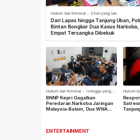
Hukum dan Kriminal
-
2 hari yang lalu
Dari Lapas hingga Tanjung Uban, Pol
Bintan Bongkar Dua Kasus Narkoba,
Empat Tersangka Dibekuk
Hukum dan Kriminal
-
1 minggu yang
Hukum da
lalu
lalu
BNNP Kepri Gagalkan
Respon
Peredaran Narkoba Jaringan
Satres
Malaysia-Batam, Dua WNA
Tanjun
Masih Diburu
Sabu D
Dilapor
ENTERTAINMENT