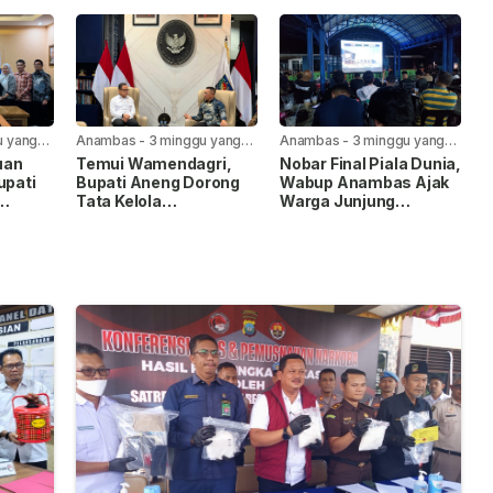
uran
Bersama, Ini Pesan
Wujudkan Anambas
erjakan
Bupati Anambas
Ramah Anak
u yang
Anambas
-
3 minggu yang
Anambas
-
3 minggu yang
lalu
lalu
uan
Temui Wamendagri,
Nobar Final Piala Dunia,
upati
Bupati Aneng Dorong
Wabup Anambas Ajak
Tata Kelola
Warga Junjung
gri
Pemerintahan dan
Sportivitas
Percepatan
Pembangunan