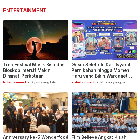
ENTERTAINMENT
Tren Festival Musik Bisu dan
Gosip Selebriti: Dari Isyarat
Bioskop Imersif Makin
Pernikahan hingga Momen
Diminati Perkotaan
Haru yang Bikin Warganet
Berspekulasi
Entertainment
-
9 jam yang lalu
Entertainment
-
5 bulan yang lalu
Anniversary ke-5 Wonderfood
Film Believe Angkat Kisah