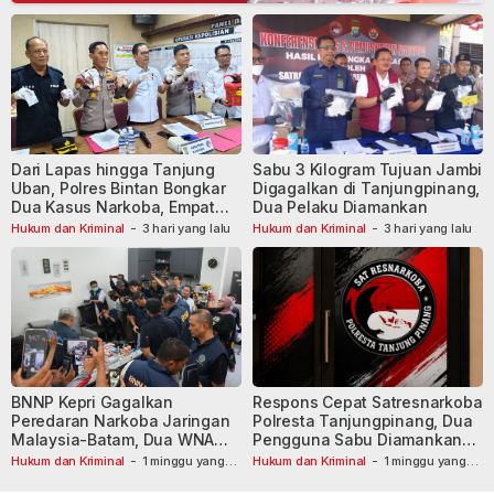
Dari Lapas hingga Tanjung
Sabu 3 Kilogram Tujuan Jambi
Uban, Polres Bintan Bongkar
Digagalkan di Tanjungpinang,
Dua Kasus Narkoba, Empat
Dua Pelaku Diamankan
Tersangka Dibekuk
Hukum dan Kriminal
-
3 hari yang lalu
Hukum dan Kriminal
-
3 hari yang lalu
BNNP Kepri Gagalkan
Respons Cepat Satresnarkoba
Peredaran Narkoba Jaringan
Polresta Tanjungpinang, Dua
Malaysia-Batam, Dua WNA
Pengguna Sabu Diamankan
Masih Diburu
Usai Dilaporkan ke Call Center
Hukum dan Kriminal
-
1 minggu yang
Hukum dan Kriminal
-
1 minggu yang
lalu
lalu
110