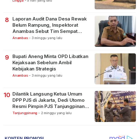
Lingga
-
5 hari yang lalu
Laporan Audit Dana Desa Rewak
8
Belum Rampung, Inspektorat
Anambas Sebut Tim Sempat
Terbagi Tangani Kasus Lain
Anambas
-
3 minggu yang lalu
Bupati Aneng Minta OPD Libatkan
9
Kejaksaan Sebelum Ambil
Kebijakan Strategis
Anambas
-
3 minggu yang lalu
Dilantik Langsung Ketua Umum
10
DPP PJS di Jakarta, Dedi Utomo
Resmi Pimpin PJS Tanjungpinang-
Bintan
Tanjungpinang
-
2 minggu yang lalu