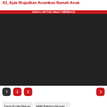
42, Ajak Wujudkan Anambas Ramah Anak
1
2
3
Desa Kuala Maras
KMP Bahtera Nusantara 01