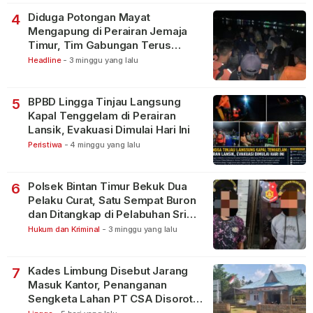
Diduga Potongan Mayat
4
Mengapung di Perairan Jemaja
Timur, Tim Gabungan Terus
Lakukan Pencarian
Headline
-
3 minggu yang lalu
BPBD Lingga Tinjau Langsung
5
Kapal Tenggelam di Perairan
Lansik, Evakuasi Dimulai Hari Ini
Peristiwa
-
4 minggu yang lalu
Polsek Bintan Timur Bekuk Dua
6
Pelaku Curat, Satu Sempat Buron
dan Ditangkap di Pelabuhan Sri
Bintan Pura
Hukum dan Kriminal
-
3 minggu yang lalu
Kades Limbung Disebut Jarang
7
Masuk Kantor, Penanganan
Sengketa Lahan PT CSA Disorot
Warga