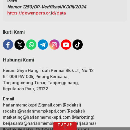
Pers
Nomor 1259/DP-Verifikasi/K/XIII/2024
https://dewanpers.or.id/data
Ikuti Kami
Hubungi Kami
Perum Griya Hang Tuah Permai Blok J1, No. 12
RT 006 RW 005, Pinang Kencana,
Tanjungpinang Timur, Tanjungpinang,
Kepulauan Riau, 29122
Email
harianmemokepri@gmail.com
(Redaksi)
redaksi@harianmemokepri.com
(Redaksi)
marketing@harianmemokepri.com
(Marketing)
kerjasama@harianmemokepri.com
(Kerjasama)
TUTUP
Kontak Redaksi: 083856335187 (Whatsapp)