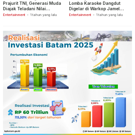
Prajurit TNI, Generasi Muda
Lomba Karaoke Dangdut
Diajak Teladani Nilai
Digelar di Warkop Jamel
Keberanian
Ganet
Entertainment
-
1 tahun yang lalu
Entertainment
-
1 tahun yang lalu