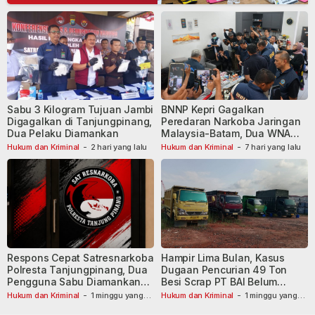
Sabu 3 Kilogram Tujuan Jambi
BNNP Kepri Gagalkan
Digagalkan di Tanjungpinang,
Peredaran Narkoba Jaringan
Dua Pelaku Diamankan
Malaysia-Batam, Dua WNA
Masih Diburu
Hukum dan Kriminal
-
2 hari yang lalu
Hukum dan Kriminal
-
7 hari yang lalu
Respons Cepat Satresnarkoba
Hampir Lima Bulan, Kasus
Polresta Tanjungpinang, Dua
Dugaan Pencurian 49 Ton
Pengguna Sabu Diamankan
Besi Scrap PT BAI Belum
Usai Dilaporkan ke Call Center
Tetapkan Tersangka
Hukum dan Kriminal
-
1 minggu yang
Hukum dan Kriminal
-
1 minggu yang
lalu
110
lalu