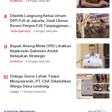
Terbagi Tangani Kasus Lain
Anambas
-
3 minggu yang lalu
Dilantik Langsung Ketua Umum
8
DPP PJS di Jakarta, Dedi Utomo
Resmi Pimpin PJS Tanjungpinang-
Bintan
Tanjungpinang
-
2 minggu yang lalu
Bupati Aneng Minta OPD Libatkan
9
Kejaksaan Sebelum Ambil
Kebijakan Strategis
Anambas
-
3 minggu yang lalu
Diduga Gusur Lahan Tanpa
10
Musyawarah, PT CSA Dikeluhkan
Warga Desa Limbung
Lingga
-
1 minggu yang lalu