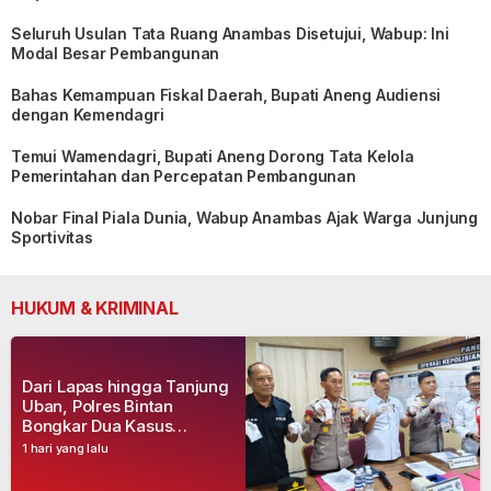
Seluruh Usulan Tata Ruang Anambas Disetujui, Wabup: Ini
Modal Besar Pembangunan
Bahas Kemampuan Fiskal Daerah, Bupati Aneng Audiensi
dengan Kemendagri
Temui Wamendagri, Bupati Aneng Dorong Tata Kelola
Pemerintahan dan Percepatan Pembangunan
Nobar Final Piala Dunia, Wabup Anambas Ajak Warga Junjung
Sportivitas
HUKUM & KRIMINAL
Dari Lapas hingga Tanjung
Uban, Polres Bintan
Bongkar Dua Kasus
Narkoba, Empat Tersangka
1 hari yang lalu
Dibekuk