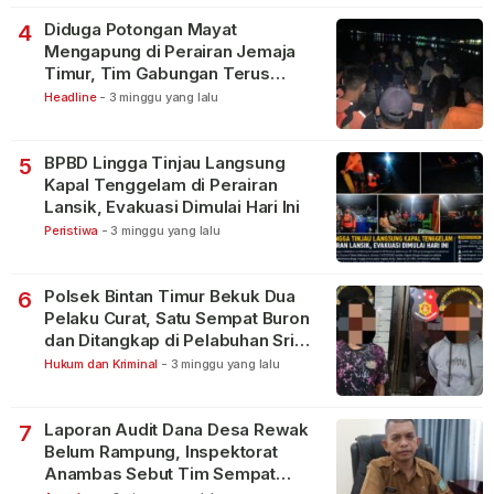
Diduga Potongan Mayat
4
Mengapung di Perairan Jemaja
Timur, Tim Gabungan Terus
Lakukan Pencarian
Headline
-
3 minggu yang lalu
BPBD Lingga Tinjau Langsung
5
Kapal Tenggelam di Perairan
Lansik, Evakuasi Dimulai Hari Ini
Peristiwa
-
3 minggu yang lalu
Polsek Bintan Timur Bekuk Dua
6
Pelaku Curat, Satu Sempat Buron
dan Ditangkap di Pelabuhan Sri
Bintan Pura
Hukum dan Kriminal
-
3 minggu yang lalu
Laporan Audit Dana Desa Rewak
7
Belum Rampung, Inspektorat
Anambas Sebut Tim Sempat