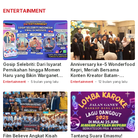
ENTERTAINMENT
Gosip Selebriti: Dari Isyarat
Anniversary ke-5 Wonderfood
Pernikahan hingga Momen
Kepri, Meriah Bersama
Haru yang Bikin Warganet
Konten Kreator Batam-
Berspekulasi
Tanjungpinang
Entertainment
-
5 bulan yang lalu
Entertainment
-
12 bulan yang lalu
Film Believe Angkat Kisah
Tantang Suara Emasmu!