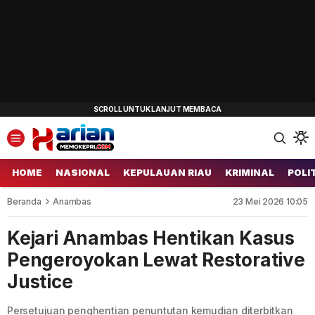
HOME
NASIONAL
KEPULAUAN RIAU
KRIMINAL
POLI
Beranda
Anambas
23 Mei 2026 10:05
Kejari Anambas Hentikan Kasus
Pengeroyokan Lewat Restorative
Justice
Persetujuan penghentian penuntutan kemudian diterbitkan