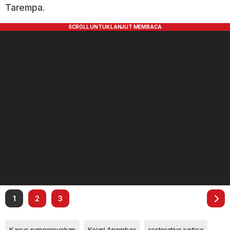
Tarempa.
1
2
3
Kasus pengeroyokan
Kejari Anambas
restorative justice