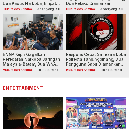
Dua Kasus Narkoba, Empat
Dua Pelaku Diamankan
Tersangka Dibekuk
Hukum dan Kriminal
-
3 hari yang lalu
Hukum dan Kriminal
-
3 hari yang lalu
BNNP Kepri Gagalkan
Respons Cepat Satresnarkoba
Peredaran Narkoba Jaringan
Polresta Tanjungpinang, Dua
Malaysia-Batam, Dua WNA
Pengguna Sabu Diamankan
Masih Diburu
Usai Dilaporkan ke Call Center
Hukum dan Kriminal
-
1 minggu yang
Hukum dan Kriminal
-
1 minggu yang
lalu
lalu
110
ENTERTAINMENT