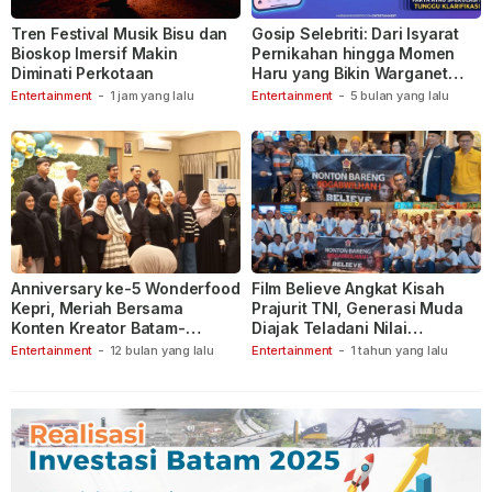
Tren Festival Musik Bisu dan
Gosip Selebriti: Dari Isyarat
Bioskop Imersif Makin
Pernikahan hingga Momen
Diminati Perkotaan
Haru yang Bikin Warganet
Berspekulasi
Entertainment
-
1 jam yang lalu
Entertainment
-
5 bulan yang lalu
Anniversary ke-5 Wonderfood
Film Believe Angkat Kisah
Kepri, Meriah Bersama
Prajurit TNI, Generasi Muda
Konten Kreator Batam-
Diajak Teladani Nilai
Tanjungpinang
Keberanian
Entertainment
-
12 bulan yang lalu
Entertainment
-
1 tahun yang lalu