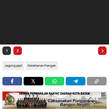
1
2
Jagung pipil
Ketahanan Pangan