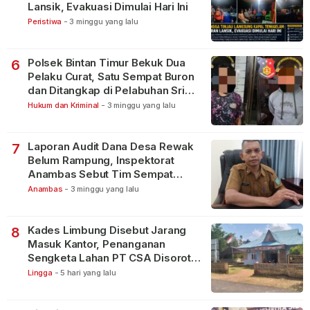
Lansik, Evakuasi Dimulai Hari Ini
Peristiwa
-
3 minggu yang lalu
Polsek Bintan Timur Bekuk Dua
6
Pelaku Curat, Satu Sempat Buron
dan Ditangkap di Pelabuhan Sri
Bintan Pura
Hukum dan Kriminal
-
3 minggu yang lalu
Laporan Audit Dana Desa Rewak
7
Belum Rampung, Inspektorat
Anambas Sebut Tim Sempat
Terbagi Tangani Kasus Lain
Anambas
-
3 minggu yang lalu
Kades Limbung Disebut Jarang
8
Masuk Kantor, Penanganan
Sengketa Lahan PT CSA Disorot
Warga
Lingga
-
5 hari yang lalu