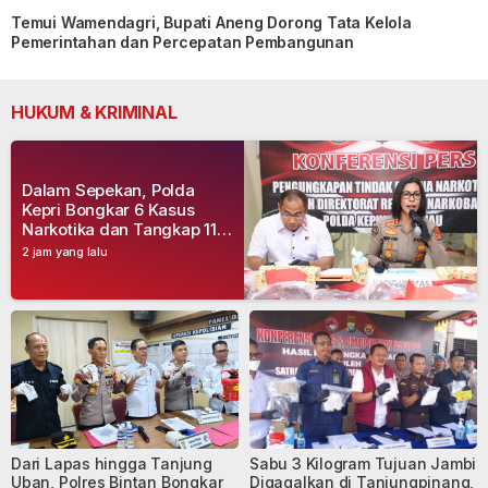
Temui Wamendagri, Bupati Aneng Dorong Tata Kelola
Pemerintahan dan Percepatan Pembangunan
HUKUM & KRIMINAL
Dalam Sepekan, Polda
Kepri Bongkar 6 Kasus
Narkotika dan Tangkap 11
Tersangka
2 jam yang lalu
Dari Lapas hingga Tanjung
Sabu 3 Kilogram Tujuan Jambi
Uban, Polres Bintan Bongkar
Digagalkan di Tanjungpinang,