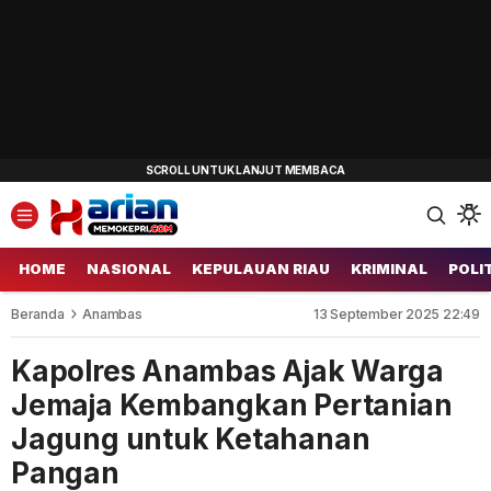
HOME
NASIONAL
KEPULAUAN RIAU
KRIMINAL
POLI
Beranda
Anambas
13 September 2025 22:49
Kapolres Anambas Ajak Warga
Jemaja Kembangkan Pertanian
Jagung untuk Ketahanan
Pangan