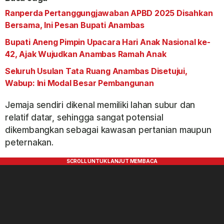
Ranperda Pertanggungjawaban APBD 2025 Disahkan
Bersama, Ini Pesan Bupati Anambas
Bupati Aneng Pimpin Upacara Hari Anak Nasional ke-
42, Ajak Wujudkan Anambas Ramah Anak
Seluruh Usulan Tata Ruang Anambas Disetujui,
Wabup: Ini Modal Besar Pembangunan
Jemaja sendiri dikenal memiliki lahan subur dan
relatif datar, sehingga sangat potensial
dikembangkan sebagai kawasan pertanian maupun
peternakan.