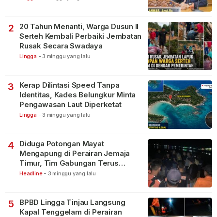
20 Tahun Menanti, Warga Dusun II
2
Serteh Kembali Perbaiki Jembatan
Rusak Secara Swadaya
Lingga
-
3 minggu yang lalu
Kerap Dilintasi Speed Tanpa
3
Identitas, Kades Belungkur Minta
Pengawasan Laut Diperketat
Lingga
-
3 minggu yang lalu
Diduga Potongan Mayat
4
Mengapung di Perairan Jemaja
Timur, Tim Gabungan Terus
Lakukan Pencarian
Headline
-
3 minggu yang lalu
BPBD Lingga Tinjau Langsung
5
Kapal Tenggelam di Perairan