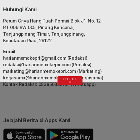
Hubungi Kami
Perum Griya Hang Tuah Permai Blok J1, No. 12
RT 006 RW 005, Pinang Kencana,
Tanjungpinang Timur, Tanjungpinang,
Kepulauan Riau, 29122
Email
harianmemokepri@gmail.com
(Redaksi)
redaksi@harianmemokepri.com
(Redaksi)
marketing@harianmemokepri.com
(Marketing)
kerjasama@harianmemokepri.com
(Kerjasama)
TUTUP
Kontak Redaksi: 083856335187 (Whatsapp)
Jelajahi Berita di Apps Kami