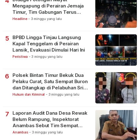
4
Mengapung di Perairan Jemaja
Timur, Tim Gabungan Terus
Lakukan Pencarian
Headline
-
3 minggu yang lalu
BPBD Lingga Tinjau Langsung
5
Kapal Tenggelam di Perairan
Lansik, Evakuasi Dimulai Hari Ini
Peristiwa
-
3 minggu yang lalu
Polsek Bintan Timur Bekuk Dua
6
Pelaku Curat, Satu Sempat Buron
dan Ditangkap di Pelabuhan Sri
Bintan Pura
Hukum dan Kriminal
-
3 minggu yang lalu
Laporan Audit Dana Desa Rewak
7
Belum Rampung, Inspektorat
Anambas Sebut Tim Sempat
Terbagi Tangani Kasus Lain
Anambas
-
3 minggu yang lalu