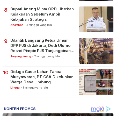
Bupati Aneng Minta OPD Libatkan
8
Kejaksaan Sebelum Ambil
Kebijakan Strategis
Anambas
-
3 minggu yang lalu
Dilantik Langsung Ketua Umum
9
DPP PJS di Jakarta, Dedi Utomo
Resmi Pimpin PJS Tanjungpinang-
Bintan
Tanjungpinang
-
2 minggu yang lalu
Diduga Gusur Lahan Tanpa
10
Musyawarah, PT CSA Dikeluhkan
Warga Desa Limbung
Lingga
-
1 minggu yang lalu