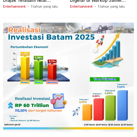
Diajak Teladani Nilai
Digelar di Warkop Jamel
Keberanian
Ganet
Entertainment
-
1 tahun yang lalu
Entertainment
-
1 tahun yang lalu