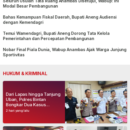
Seluruh Usulan Tata Ruang Anambas Disetujui, Wabup: Ini
Modal Besar Pembangunan
Bahas Kemampuan Fiskal Daerah, Bupati Aneng Audiensi
dengan Kemendagri
Temui Wamendagri, Bupati Aneng Dorong Tata Kelola
Pemerintahan dan Percepatan Pembangunan
Nobar Final Piala Dunia, Wabup Anambas Ajak Warga Junjung
Sportivitas
HUKUM & KRIMINAL
Dari Lapas hingga Tanjung
Uban, Polres Bintan
Bongkar Dua Kasus
Narkoba, Empat Tersangka
2 hari yang lalu
Dibekuk