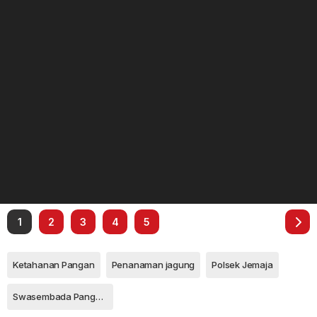
1
2
3
4
5
Ketahanan Pangan
Penanaman jagung
Polsek Jemaja
Swasembada Pangan Anambas