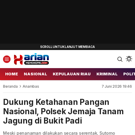
HOME
NASIONAL
KEPULAUAN RIAU
KRIMINAL
POLI
Beranda
Anambas
7 Juni 2026 19:46
Dukung Ketahanan Pangan
Nasional, Polsek Jemaja Tanam
Jagung di Bukit Padi
Meski penanaman dilakukan secara serentak, Sutomo