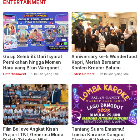
ENTERTAINMENT
Gosip Selebriti: Dari Isyarat
Anniversary ke-5 Wonderfood
Pernikahan hingga Momen
Kepri, Meriah Bersama
Haru yang Bikin Warganet
Konten Kreator Batam-
Berspekulasi
Tanjungpinang
Entertainment
-
5 bulan yang lalu
Entertainment
-
12 bulan yang lalu
Film Believe Angkat Kisah
Tantang Suara Emasmu!
Prajurit TNI, Generasi Muda
Lomba Karaoke Dangdut