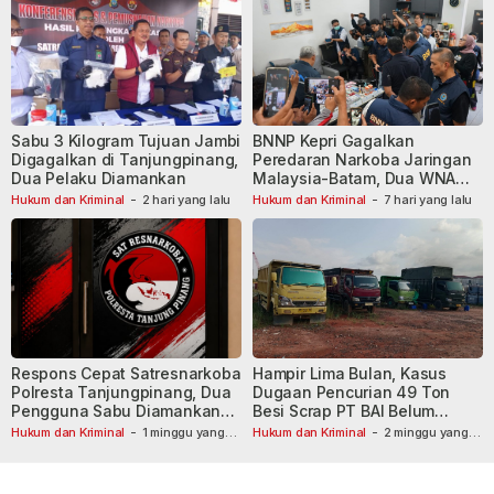
Sabu 3 Kilogram Tujuan Jambi
BNNP Kepri Gagalkan
Digagalkan di Tanjungpinang,
Peredaran Narkoba Jaringan
Dua Pelaku Diamankan
Malaysia-Batam, Dua WNA
Masih Diburu
Hukum dan Kriminal
-
2 hari yang lalu
Hukum dan Kriminal
-
7 hari yang lalu
Respons Cepat Satresnarkoba
Hampir Lima Bulan, Kasus
Polresta Tanjungpinang, Dua
Dugaan Pencurian 49 Ton
Pengguna Sabu Diamankan
Besi Scrap PT BAI Belum
Usai Dilaporkan ke Call Center
Tetapkan Tersangka
Hukum dan Kriminal
-
1 minggu yang
Hukum dan Kriminal
-
2 minggu yang
lalu
110
lalu