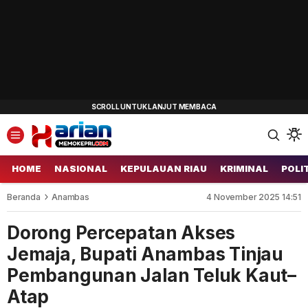
HOME
NASIONAL
KEPULAUAN RIAU
KRIMINAL
POLI
Beranda
Anambas
4 November 2025 14:51
Dorong Percepatan Akses
Jemaja, Bupati Anambas Tinjau
Pembangunan Jalan Teluk Kaut–
Atap