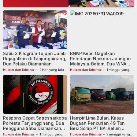
Sabu 3 Kilogram Tujuan Jambi
BNNP Kepri Gagalkan
Digagalkan di Tanjungpinang,
Peredaran Narkoba Jaringan
Dua Pelaku Diamankan
Malaysia-Batam, Dua WNA
Masih Diburu
Hukum dan Kriminal
-
2 hari yang lalu
Hukum dan Kriminal
-
1 minggu yang
lalu
Respons Cepat Satresnarkoba
Hampir Lima Bulan, Kasus
Polresta Tanjungpinang, Dua
Dugaan Pencurian 49 Ton
Pengguna Sabu Diamankan
Besi Scrap PT BAI Belum
Usai Dilaporkan ke Call Center
Tetapkan Tersangka
Hukum dan Kriminal
-
1 minggu yang
Hukum dan Kriminal
-
2 minggu yang