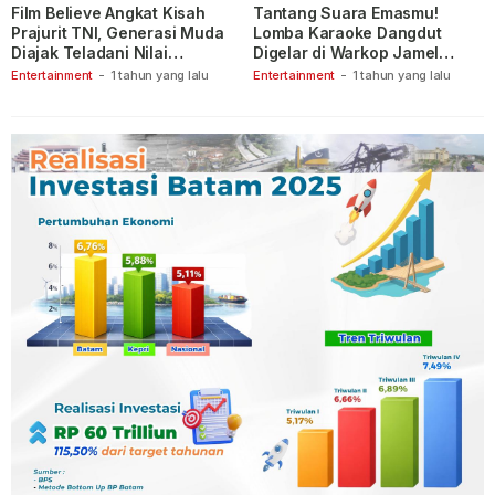
Film Believe Angkat Kisah
Tantang Suara Emasmu!
Prajurit TNI, Generasi Muda
Lomba Karaoke Dangdut
Diajak Teladani Nilai
Digelar di Warkop Jamel
Keberanian
Ganet
Entertainment
-
1 tahun yang lalu
Entertainment
-
1 tahun yang lalu