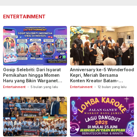
lalu
110
lalu
ENTERTAINMENT
Gosip Selebriti: Dari Isyarat
Anniversary ke-5 Wonderfood
Pernikahan hingga Momen
Kepri, Meriah Bersama
Haru yang Bikin Warganet
Konten Kreator Batam-
Berspekulasi
Tanjungpinang
Entertainment
-
5 bulan yang lalu
Entertainment
-
12 bulan yang lalu