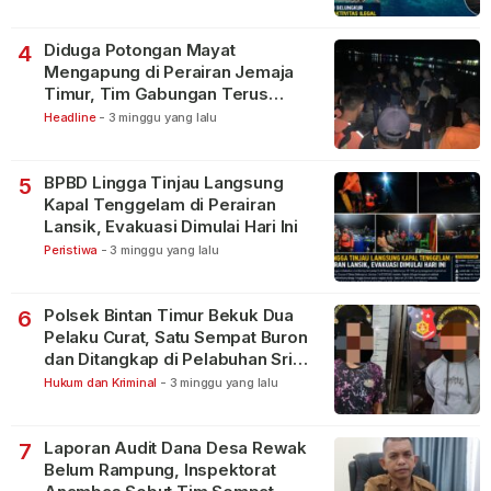
Diduga Potongan Mayat
4
Mengapung di Perairan Jemaja
Timur, Tim Gabungan Terus
Lakukan Pencarian
Headline
-
3 minggu yang lalu
BPBD Lingga Tinjau Langsung
5
Kapal Tenggelam di Perairan
Lansik, Evakuasi Dimulai Hari Ini
Peristiwa
-
3 minggu yang lalu
Polsek Bintan Timur Bekuk Dua
6
Pelaku Curat, Satu Sempat Buron
dan Ditangkap di Pelabuhan Sri
Bintan Pura
Hukum dan Kriminal
-
3 minggu yang lalu
Laporan Audit Dana Desa Rewak
7
Belum Rampung, Inspektorat