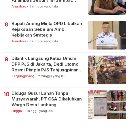
Anambas Sebut Tim Sempat
Terbagi Tangani Kasus Lain
Anambas
-
3 minggu yang lalu
Bupati Aneng Minta OPD Libatkan
8
Kejaksaan Sebelum Ambil
Kebijakan Strategis
Anambas
-
3 minggu yang lalu
Dilantik Langsung Ketua Umum
9
DPP PJS di Jakarta, Dedi Utomo
Resmi Pimpin PJS Tanjungpinang-
Bintan
Tanjungpinang
-
2 minggu yang lalu
Diduga Gusur Lahan Tanpa
10
Musyawarah, PT CSA Dikeluhkan
Warga Desa Limbung
Lingga
-
1 minggu yang lalu