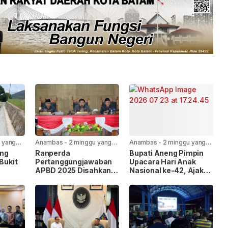
 yang
Anambas
-
2 minggu yang
Anambas
-
2 minggu yang
lalu
lalu
ang
Ranperda
Bupati Aneng Pimpin
 Bukit
Pertanggungjawaban
Upacara Hari Anak
APBD 2025 Disahkan
Nasional ke-42, Ajak
uran
Bersama, Ini Pesan
Wujudkan Anambas
erjakan
Bupati Anambas
Ramah Anak