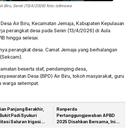
r Biru, Senin (13/4/2026) foto: istimewa
Desa Air Biru, Kecamatan Jemaja, Kabupaten Kepulauan
ja perangkat desa pada Senin (13/4/2026) di Aula
IB hingga selesai.
k hanya perangkat desa. Camat Jemaja yang berhalangan
 (Sekcam).
ecamatan beserta staf, pendamping desa,
yawaratan Desa (BPD) Air Biru, tokoh masyarakat, guru
a warga setempat.
ian Panjang Berakhir,
Ranperda
Bukit Padi Syukuri
Pertanggungjawaban APBD
itasi Saluran Irigasi
2025 Disahkan Bersama, Ini
ikerjakan
Pesan Bupati Anambas