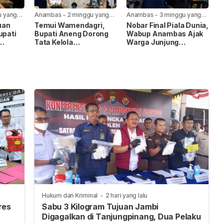
u yang
Anambas
-
2 minggu yang
Anambas
-
3 minggu yang
lalu
lalu
uan
Temui Wamendagri,
Nobar Final Piala Dunia,
upati
Bupati Aneng Dorong
Wabup Anambas Ajak
Tata Kelola
Warga Junjung
gri
Pemerintahan dan
Sportivitas
Percepatan
Pembangunan
Hukum dan Kriminal
-
2 hari yang lalu
res
Sabu 3 Kilogram Tujuan Jambi
Digagalkan di Tanjungpinang, Dua Pelaku