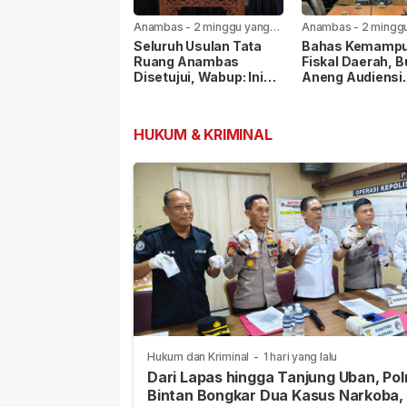
Anambas
-
2 minggu yang
Anambas
-
2 mingg
lalu
lalu
Seluruh Usulan Tata
Bahas Kemamp
Ruang Anambas
Fiskal Daerah, B
Disetujui, Wabup: Ini
Aneng Audiensi
Modal Besar
dengan Kemenda
Pembangunan
HUKUM & KRIMINAL
Hukum dan Kriminal
-
1 hari yang lalu
Dari Lapas hingga Tanjung Uban, Pol
Bintan Bongkar Dua Kasus Narkoba,