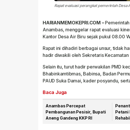
Rapat evaluasi perangkat pemerintah Desa Ai
HARIANMEMOKEPRI.COM –
Pemerintah 
Anambas, menggelar rapat evaluasi kiner
Kantor Desa Air Biru sejak pukul 08.00 W
Rapat ini dihadiri berbagai unsur, tida
hadir diwakili oleh Sekretaris Kecamatan
Selain itu, turut hadir perwakilan PMD k
Bhabinkamtibmas, Babinsa, Badan Permus
PAUD Suka Damai, kader posyandu, sert
Baca Juga
Anambas Percepat
Penant
Pembangunan Pesisir, Bupati
Petani 
Aneng Gandeng KKP RI
Rehabil
Mulai D