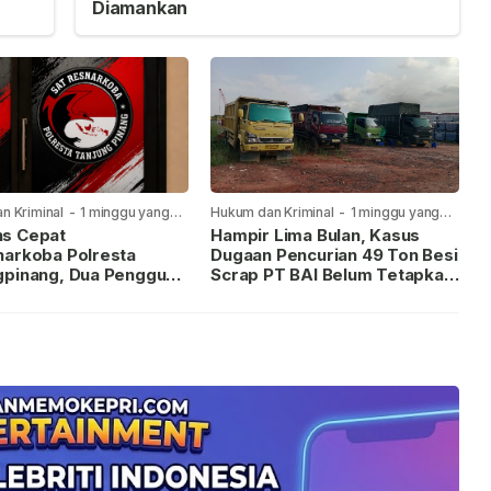
Diamankan
n Kriminal
-
1 minggu yang
Hukum dan Kriminal
-
1 minggu yang
lalu
s Cepat
Hampir Lima Bulan, Kasus
narkoba Polresta
Dugaan Pencurian 49 Ton Besi
gpinang, Dua Pengguna
Scrap PT BAI Belum Tetapkan
iamankan Usai
Tersangka
kan ke Call Center 110