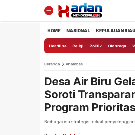
HOME
NASIONAL
KEPULAUAN RIA
Headline
Religi
Politik
Olahraga
W
Beranda
Anambas
Desa Air Biru Gel
Soroti Transpara
Program Priorita
Berbagai isu strategis terkait penyelengga