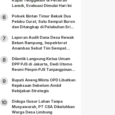
Kapal Tenggelam di Perairan
Lansik, Evakuasi Dimulai Hari Ini
Polsek Bintan Timur Bekuk Dua
6
Pelaku Curat, Satu Sempat Buron
dan Ditangkap di Pelabuhan Sri
Bintan Pura
Laporan Audit Dana Desa Rewak
7
Belum Rampung, Inspektorat
Anambas Sebut Tim Sempat
Terbagi Tangani Kasus Lain
Dilantik Langsung Ketua Umum
8
DPP PJS di Jakarta, Dedi Utomo
Resmi Pimpin PJS Tanjungpinang-
Bintan
Bupati Aneng Minta OPD Libatkan
9
Kejaksaan Sebelum Ambil
Kebijakan Strategis
Diduga Gusur Lahan Tanpa
10
Musyawarah, PT CSA Dikeluhkan
Warga Desa Limbung