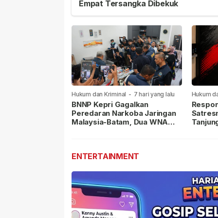
Empat Tersangka Dibekuk
Hukum dan Kriminal
-
7 hari yang lalu
Hukum da
lalu
BNNP Kepri Gagalkan
Respon
Peredaran Narkoba Jaringan
Satres
Malaysia-Batam, Dua WNA
Tanjun
Masih Diburu
Sabu D
Dilapor
ENTERTAINMENT