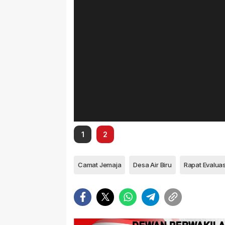
1
2
Camat Jemaja
Desa Air Biru
Rapat Evaluas