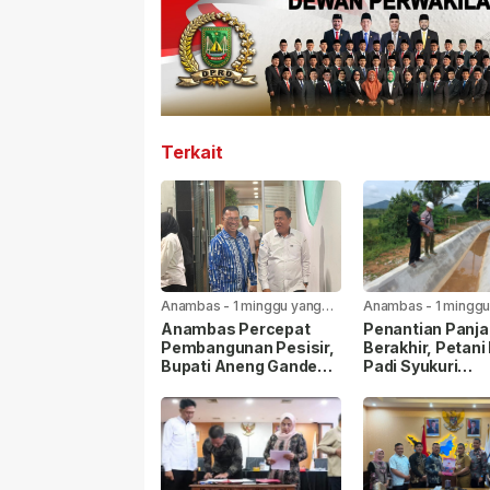
Terkait
Anambas
-
1 minggu yang
Anambas
-
1 minggu
lalu
lalu
Anambas Percepat
Penantian Panj
Pembangunan Pesisir,
Berakhir, Petani
Bupati Aneng Gandeng
Padi Syukuri
KKP RI
Rehabilitasi Sal
Irigasi Mulai Dik