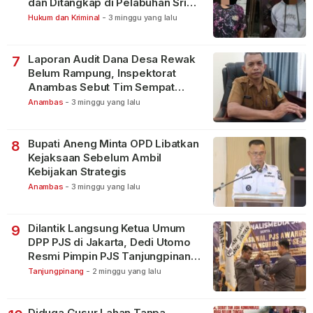
dan Ditangkap di Pelabuhan Sri
Bintan Pura
Hukum dan Kriminal
-
3 minggu yang lalu
Laporan Audit Dana Desa Rewak
7
Belum Rampung, Inspektorat
Anambas Sebut Tim Sempat
Terbagi Tangani Kasus Lain
Anambas
-
3 minggu yang lalu
Bupati Aneng Minta OPD Libatkan
8
Kejaksaan Sebelum Ambil
Kebijakan Strategis
Anambas
-
3 minggu yang lalu
Dilantik Langsung Ketua Umum
9
DPP PJS di Jakarta, Dedi Utomo
Resmi Pimpin PJS Tanjungpinang-
Bintan
Tanjungpinang
-
2 minggu yang lalu
Diduga Gusur Lahan Tanpa