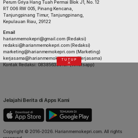
Perum Griya Hang Tuah Permai Blok J1, No. 12
RT 006 RW 005, Pinang Kencana,
Tanjungpinang Timur, Tanjungpinang,
Kepulauan Riau, 29122
Email
harianmemokepri@gmail.com
(Redaksi)
redaksi@harianmemokepri.com
(Redaksi)
marketing@harianmemokepri.com
(Marketing)
kerjasama@harianmemokepri.com
(Kerjasama)
TUTUP
Kontak Redaksi: 083856335187 (Whatsapp)
Jelajahi Berita di Apps Kami
Copyright © 2016-2026. Harianmemokepri.com. All rights
reserved.