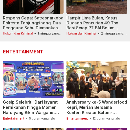
Respons Cepat Satresnarkoba
Hampir Lima Bulan, Kasus
Polresta Tanjungpinang, Dua
Dugaan Pencurian 49 Ton
Pengguna Sabu Diamankan
Besi Scrap PT BAI Belum
Usai Dilaporkan ke Call Center
Tetapkan Tersangka
Hukum dan Kriminal
-
1 minggu yang
Hukum dan Kriminal
-
2 minggu yang
lalu
110
lalu
ENTERTAINMENT
Gosip Selebriti: Dari Isyarat
Anniversary ke-5 Wonderfood
Pernikahan hingga Momen
Kepri, Meriah Bersama
Haru yang Bikin Warganet
Konten Kreator Batam-
Berspekulasi
Tanjungpinang
Entertainment
-
5 bulan yang lalu
Entertainment
-
12 bulan yang lalu