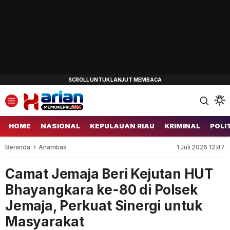
HOME
NASIONAL
KEPULAUAN RIAU
KRIMINAL
POLI
Beranda
Anambas
1 Juli 2026 12:47
Camat Jemaja Beri Kejutan HUT
Bhayangkara ke-80 di Polsek
Jemaja, Perkuat Sinergi untuk
Masyarakat