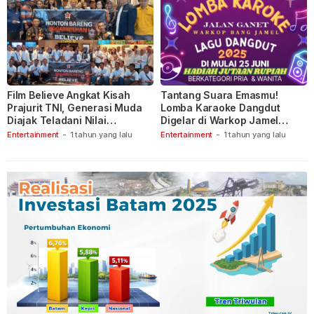
Film Believe Angkat Kisah
Tantang Suara Emasmu!
Prajurit TNI, Generasi Muda
Lomba Karaoke Dangdut
Diajak Teladani Nilai
Digelar di Warkop Jamel
Keberanian
Ganet
Entertainment
-
1 tahun yang lalu
Entertainment
-
1 tahun yang lalu