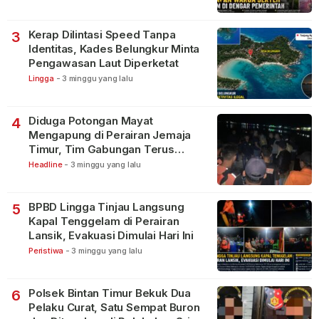
Kerap Dilintasi Speed Tanpa
3
Identitas, Kades Belungkur Minta
Pengawasan Laut Diperketat
Lingga
-
3 minggu yang lalu
Diduga Potongan Mayat
4
Mengapung di Perairan Jemaja
Timur, Tim Gabungan Terus
Lakukan Pencarian
Headline
-
3 minggu yang lalu
BPBD Lingga Tinjau Langsung
5
Kapal Tenggelam di Perairan
Lansik, Evakuasi Dimulai Hari Ini
Peristiwa
-
3 minggu yang lalu
Polsek Bintan Timur Bekuk Dua
6
Pelaku Curat, Satu Sempat Buron