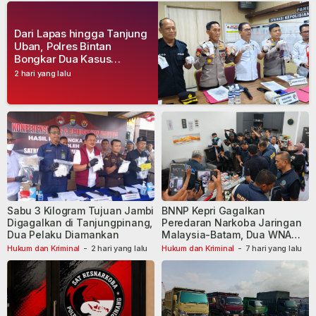
Dari Lapas hingga Tanjung
Uban, Polres Bintan
Bongkar Dua Kasus
Narkoba, Empat Tersangka
2 hari yang lalu
Dibekuk
Sabu 3 Kilogram Tujuan Jambi
BNNP Kepri Gagalkan
Digagalkan di Tanjungpinang,
Peredaran Narkoba Jaringan
Dua Pelaku Diamankan
Malaysia-Batam, Dua WNA
Masih Diburu
Hukum dan Kriminal
-
2 hari yang lalu
Hukum dan Kriminal
-
7 hari yang lalu