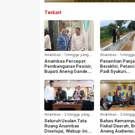
Terkait
Anambas
-
1 minggu yang
Anambas
-
1 minggu
lalu
lalu
Anambas Percepat
Penantian Panj
Pembangunan Pesisir,
Berakhir, Petani
Bupati Aneng Gandeng
Padi Syukuri
KKP RI
Rehabilitasi Sal
Irigasi Mulai Dik
Anambas
-
2 minggu yang
Anambas
-
2 mingg
lalu
lalu
Seluruh Usulan Tata
Bahas Kemamp
Ruang Anambas
Fiskal Daerah, B
Disetujui, Wabup: Ini
Aneng Audiensi