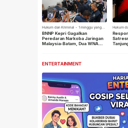
Hukum dan Kriminal
-
1 minggu yang
Hukum da
lalu
lalu
BNNP Kepri Gagalkan
Respon
Peredaran Narkoba Jaringan
Satres
Malaysia-Batam, Dua WNA
Tanjun
Masih Diburu
Sabu D
Dilapor
ENTERTAINMENT