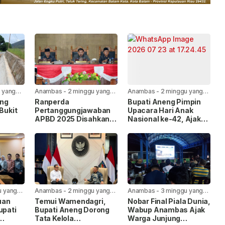
 yang
Anambas
-
2 minggu yang
Anambas
-
2 minggu yang
lalu
lalu
ang
Ranperda
Bupati Aneng Pimpin
 Bukit
Pertanggungjawaban
Upacara Hari Anak
APBD 2025 Disahkan
Nasional ke-42, Ajak
uran
Bersama, Ini Pesan
Wujudkan Anambas
erjakan
Bupati Anambas
Ramah Anak
u yang
Anambas
-
2 minggu yang
Anambas
-
3 minggu yang
lalu
lalu
uan
Temui Wamendagri,
Nobar Final Piala Dunia,
upati
Bupati Aneng Dorong
Wabup Anambas Ajak
Tata Kelola
Warga Junjung