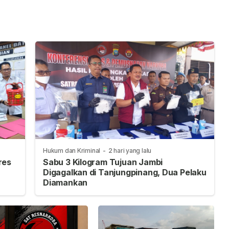
gri
Pemerintahan dan
Sportivitas
Percepatan
Pembangunan
Hukum dan Kriminal
-
2 hari yang lalu
res
Sabu 3 Kilogram Tujuan Jambi
Digagalkan di Tanjungpinang, Dua Pelaku
Diamankan