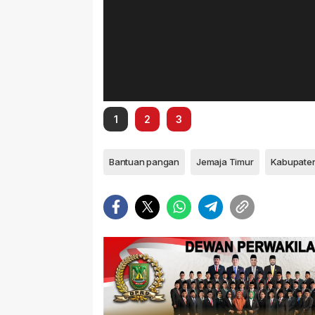
1
2
3
Bantuan pangan
Jemaja Timur