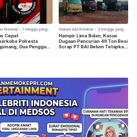
n Kriminal
-
1 minggu yang
Hukum dan Kriminal
-
2 minggu yang
lalu
s Cepat
Hampir Lima Bulan, Kasus
narkoba Polresta
Dugaan Pencurian 49 Ton Besi
gpinang, Dua Pengguna
Scrap PT BAI Belum Tetapkan
iamankan Usai
Tersangka
kan ke Call Center 110