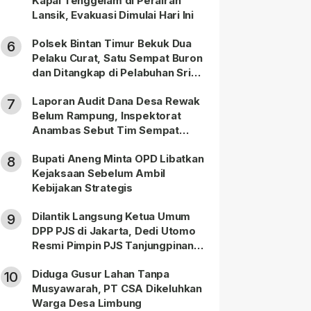
Kapal Tenggelam di Perairan
Lansik, Evakuasi Dimulai Hari Ini
Polsek Bintan Timur Bekuk Dua
6
Pelaku Curat, Satu Sempat Buron
dan Ditangkap di Pelabuhan Sri
Bintan Pura
Laporan Audit Dana Desa Rewak
7
Belum Rampung, Inspektorat
Anambas Sebut Tim Sempat
Terbagi Tangani Kasus Lain
Bupati Aneng Minta OPD Libatkan
8
Kejaksaan Sebelum Ambil
Kebijakan Strategis
Dilantik Langsung Ketua Umum
9
DPP PJS di Jakarta, Dedi Utomo
Resmi Pimpin PJS Tanjungpinang-
Bintan
Diduga Gusur Lahan Tanpa
10
Musyawarah, PT CSA Dikeluhkan
Warga Desa Limbung