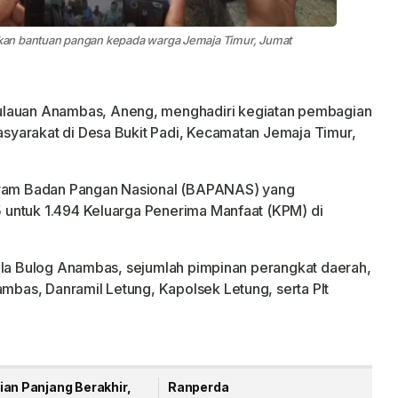
kan bantuan pangan kepada warga Jemaja Timur, Jumat
ulauan Anambas, Aneng, menghadiri kegiatan pembagian
yarakat di Desa Bukit Padi, Kecamatan Jemaja Timur,
ogram Badan Pangan Nasional (BAPANAS) yang
untuk 1.494 Keluarga Penerima Manfaat (KPM) di
pala Bulog Anambas, sejumlah pimpinan perangkat daerah,
as, Danramil Letung, Kapolsek Letung, serta Plt
ian Panjang Berakhir,
Ranperda