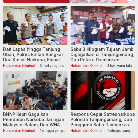
Dari Lapas hingga Tanjung
Sabu 3 Kilogram Tujuan Jambi
Uban, Polres Bintan Bongkar
Digagalkan di Tanjungpinang,
Dua Kasus Narkoba, Empat
Dua Pelaku Diamankan
Tersangka Dibekuk
Hukum dan Kriminal
-
3 hari yang lalu
Hukum dan Kriminal
-
3 hari yang lalu
BNNP Kepri Gagalkan
Respons Cepat Satresnarkoba
Peredaran Narkoba Jaringan
Polresta Tanjungpinang, Dua
Malaysia-Batam, Dua WNA
Pengguna Sabu Diamankan
Masih Diburu
Usai Dilaporkan ke Call Center
Hukum dan Kriminal
-
1 minggu yang
Hukum dan Kriminal
-
1 minggu yang
lalu
lalu
110