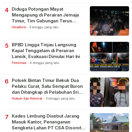
Diduga Potongan Mayat
4
Mengapung di Perairan Jemaja
Timur, Tim Gabungan Terus
Lakukan Pencarian
Headline
-
3 minggu yang lalu
BPBD Lingga Tinjau Langsung
5
Kapal Tenggelam di Perairan
Lansik, Evakuasi Dimulai Hari Ini
Peristiwa
-
4 minggu yang lalu
Polsek Bintan Timur Bekuk Dua
6
Pelaku Curat, Satu Sempat Buron
dan Ditangkap di Pelabuhan Sri
Bintan Pura
Hukum dan Kriminal
-
3 minggu yang lalu
Kades Limbung Disebut Jarang
7
Masuk Kantor, Penanganan
Sengketa Lahan PT CSA Disorot