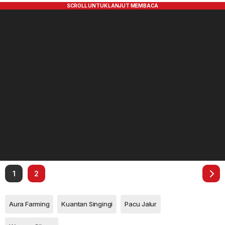
1
2
Aura Farming
Kuantan Singingi
Pacu Jalur