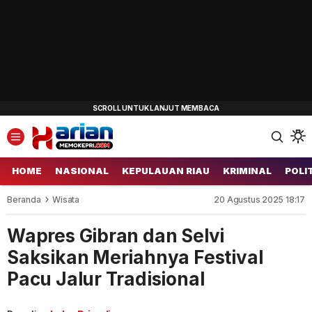
HOME
NASIONAL
KEPULAUAN RIAU
KRIMINAL
POLI
Beranda
Wisata
20 Agustus 2025 18:17
Wapres Gibran dan Selvi
Saksikan Meriahnya Festival
Pacu Jalur Tradisional