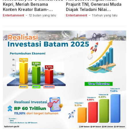
Kepri, Meriah Bersama
Prajurit TNI, Generasi Muda
Konten Kreator Batam-
Diajak Teladani Nilai
Tanjungpinang
Keberanian
Entertainment
-
12 bulan yang lalu
Entertainment
-
1 tahun yang lalu