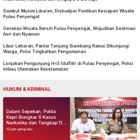
Sambut Musim Liburan, Disbudpar Pastikan Kesiapan Wisata
Pulau Penyengat
Gerakan Wisata Bersih Pulau Penyengat, Wujudkan Destinasi
Asri dan Nyaman
Libur Lebaran, Pantai Tanjung Siambang Ramai Dikunjungi
Warga, Polisi Tingkatkan Pengamanan
Lonjakan Pengunjung H+3 Idulfitri di Pulau Penyengat, Polisi
Imbau Utamakan Keselamatan
HUKUM & KRIMINAL
Dalam Sepekan, Polda
Kepri Bongkar 6 Kasus
Narkotika dan Tangkap 11
Tersangka
12 jam yang lalu