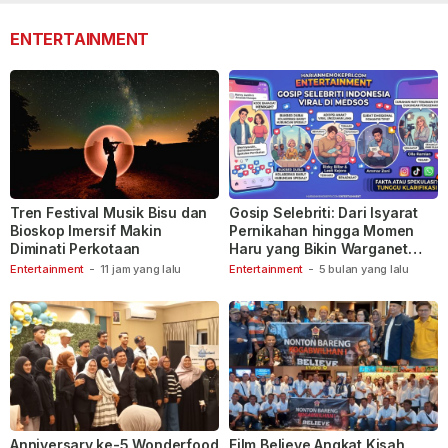
ENTERTAINMENT
Tren Festival Musik Bisu dan
Gosip Selebriti: Dari Isyarat
Bioskop Imersif Makin
Pernikahan hingga Momen
Diminati Perkotaan
Haru yang Bikin Warganet
Berspekulasi
Entertainment
-
11 jam yang lalu
Entertainment
-
5 bulan yang lalu
Anniversary ke-5 Wonderfood
Film Believe Angkat Kisah