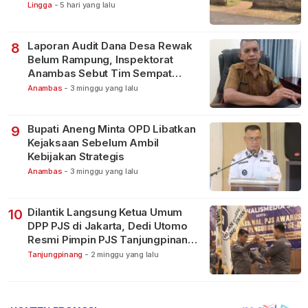
Warga
Lingga
-
5 hari yang lalu
Laporan Audit Dana Desa Rewak
8
Belum Rampung, Inspektorat
Anambas Sebut Tim Sempat
Terbagi Tangani Kasus Lain
Anambas
-
3 minggu yang lalu
Bupati Aneng Minta OPD Libatkan
9
Kejaksaan Sebelum Ambil
Kebijakan Strategis
Anambas
-
3 minggu yang lalu
Dilantik Langsung Ketua Umum
10
DPP PJS di Jakarta, Dedi Utomo
Resmi Pimpin PJS Tanjungpinang-
Bintan
Tanjungpinang
-
2 minggu yang lalu