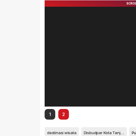
1
2
destinasi wisata
Disbudpar Kota Tanjungpinang
Pu