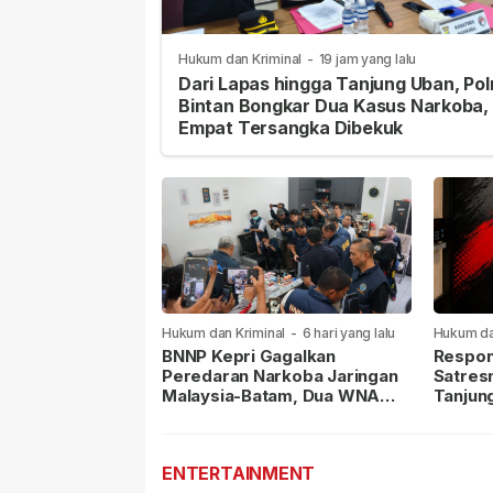
Hukum dan Kriminal
-
19 jam yang lalu
Dari Lapas hingga Tanjung Uban, Pol
Bintan Bongkar Dua Kasus Narkoba,
Empat Tersangka Dibekuk
Hukum dan Kriminal
-
6 hari yang lalu
Hukum da
lalu
BNNP Kepri Gagalkan
Respon
Peredaran Narkoba Jaringan
Satres
Malaysia-Batam, Dua WNA
Tanjun
Masih Diburu
Sabu D
Dilapor
ENTERTAINMENT