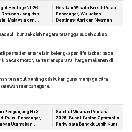
gat Heritage 2026
Gerakan Wisata Bersih Pulau
, Ratusan Jong dari
Penyengat, Wujudkan
sia, Malaysia dan
Destinasi Asri dan Nyaman
ura Berlaga
dapi libur sekolah negara tetangga sudah cukup
i perhatian antara lain kelengkapan life jacket pada
k becak motor, serta transparansi harga makanan di
nan tersebut penting dilakukan guna menjaga citra
wisatawan mancanegara.
an Pengunjung H+3
Sambut Wisman Perdana
ri di Pulau Penyengat,
2026, Bupati Bintan Optimistis
 Imbau Utamakan
Pariwisata Bangkit Lebih Kuat
amatan