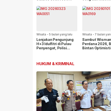
Peserta, Pariwisata
Malaysia dan
Kian Bergairah
Singapura Berla
Wisata
-
5 bulan yang lalu
Wisata
-
7 bulan yan
Lonjakan Pengunjung
Sambut Wisma
H+3 Idulfitri di Pulau
Perdana 2026, B
Penyengat, Polisi
Bintan Optimisti
Imbau Utamakan
Pariwisata Bang
Keselamatan
Lebih Kuat
HUKUM & KRIMINAL