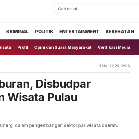
U
KRIMINAL
POLITIK
ENTERTAINMENT
KESEHATAN
isata
Profil
Opini dan Suara Masyarakat
Verifikasi Media
11 Mei 2026 12:06
buran, Disbudpar
n Wisata Pulau
sinergi dalam pengembangan sektor pariwisata daerah.