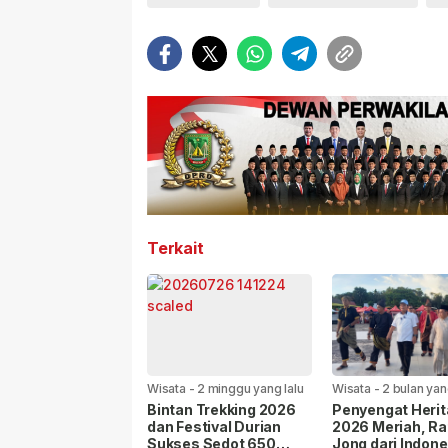
Terkait
Wisata
-
2 minggu yang lalu
Wisata
-
2 bulan yan
Bintan Trekking 2026
Penyengat Heri
dan Festival Durian
2026 Meriah, R
Sukses Sedot 650
Jong dari Indone