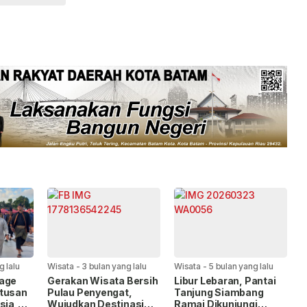
g lalu
Wisata
-
3 bulan yang lalu
Wisata
-
5 bulan yang lalu
tage
Gerakan Wisata Bersih
Libur Lebaran, Pantai
atusan
Pulau Penyengat,
Tanjung Siambang
sia,
Wujudkan Destinasi
Ramai Dikunjungi