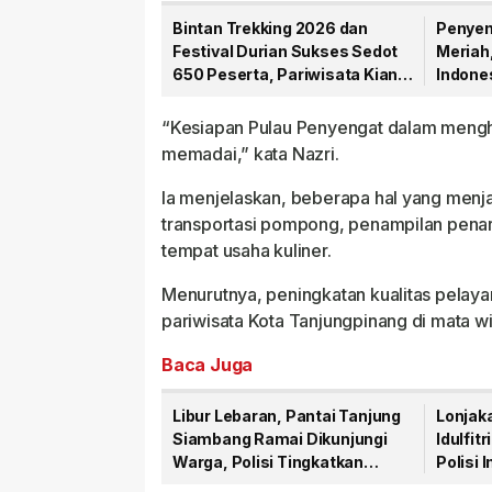
Bintan Trekking 2026 dan
Penyen
Festival Durian Sukses Sedot
Meriah
650 Peserta, Pariwisata Kian
Indone
Bergairah
Singap
“Kesiapan Pulau Penyengat dalam mengha
memadai,” kata Nazri.
Ia menjelaskan, beberapa hal yang menjad
transportasi pompong, penampilan penari
tempat usaha kuliner.
Menurutnya, peningkatan kualitas pelaya
pariwisata Kota Tanjungpinang di mata 
Baca Juga
Libur Lebaran, Pantai Tanjung
Lonjak
Siambang Ramai Dikunjungi
Idulfit
Warga, Polisi Tingkatkan
Polisi
Pengamanan
Kesel