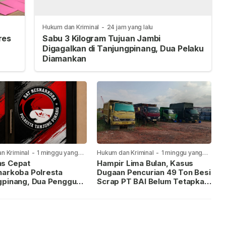
Hukum dan Kriminal
-
24 jam yang lalu
res
Sabu 3 Kilogram Tujuan Jambi
Digagalkan di Tanjungpinang, Dua Pelaku
Diamankan
n Kriminal
-
1 minggu yang
Hukum dan Kriminal
-
1 minggu yang
lalu
s Cepat
Hampir Lima Bulan, Kasus
narkoba Polresta
Dugaan Pencurian 49 Ton Besi
gpinang, Dua Pengguna
Scrap PT BAI Belum Tetapkan
iamankan Usai
Tersangka
kan ke Call Center 110