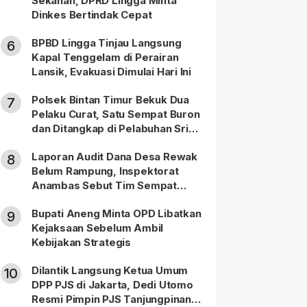
Sekanah, DPRD Lingga Minta
Dinkes Bertindak Cepat
BPBD Lingga Tinjau Langsung
6
Kapal Tenggelam di Perairan
Lansik, Evakuasi Dimulai Hari Ini
Polsek Bintan Timur Bekuk Dua
7
Pelaku Curat, Satu Sempat Buron
dan Ditangkap di Pelabuhan Sri
Bintan Pura
Laporan Audit Dana Desa Rewak
8
Belum Rampung, Inspektorat
Anambas Sebut Tim Sempat
Terbagi Tangani Kasus Lain
Bupati Aneng Minta OPD Libatkan
9
Kejaksaan Sebelum Ambil
Kebijakan Strategis
Dilantik Langsung Ketua Umum
10
DPP PJS di Jakarta, Dedi Utomo
Resmi Pimpin PJS Tanjungpinang-