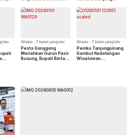
Asri dan Nyaman
Warga, Polisi
ga
Tingkatkan
Pengamanan
g lalu
Wisata
-
7 bulan yang lalu
Wisata
-
7 bulan yang lalu
n
Pesta Gonggong
Pemko Tanjungpinang
upati
Meriahkan Gurun Pasir
Sambut Kedatangan
s
Busung, Bupati Bintan
Wisatawan
kit
Dorong Penguatan
Mancanegara,
Pariwisata Daerah
Targetkan Lonjakan
Kunjungan 2026