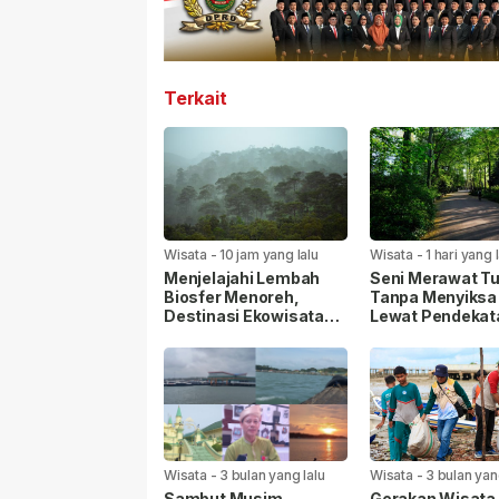
Terkait
Wisata
-
10 jam yang lalu
Wisata
-
1 hari yang 
Menjelajahi Lembah
Seni Merawat T
Biosfer Menoreh,
Tanpa Menyiksa 
Destinasi Ekowisata
Lewat Pendekat
Regeneratif Terbaru di
Kebugaran Intuit
Yogyakarta
Wisata
-
3 bulan yang lalu
Wisata
-
3 bulan yan
Sambut Musim
Gerakan Wisata 