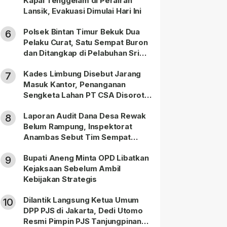
Kapal Tenggelam di Perairan
Lansik, Evakuasi Dimulai Hari Ini
Polsek Bintan Timur Bekuk Dua
6
Pelaku Curat, Satu Sempat Buron
dan Ditangkap di Pelabuhan Sri
Bintan Pura
Kades Limbung Disebut Jarang
7
Masuk Kantor, Penanganan
Sengketa Lahan PT CSA Disorot
Warga
Laporan Audit Dana Desa Rewak
8
Belum Rampung, Inspektorat
Anambas Sebut Tim Sempat
Terbagi Tangani Kasus Lain
Bupati Aneng Minta OPD Libatkan
9
Kejaksaan Sebelum Ambil
Kebijakan Strategis
Dilantik Langsung Ketua Umum
10
DPP PJS di Jakarta, Dedi Utomo
Resmi Pimpin PJS Tanjungpinang-