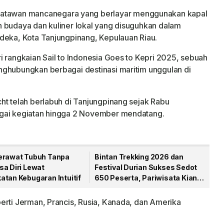
satawan mancanegara yang berlayar menggunakan kapal
 budaya dan kuliner lokal yang disuguhkan dalam
deka, Kota Tanjungpinang, Kepulauan Riau.
i rangkaian Sail to Indonesia Goes to Kepri 2025, sebuah
nghubungkan berbagai destinasi maritim unggulan di
ht telah berlabuh di Tanjungpinang sejak Rabu
agai kegiatan hingga 2 November mendatang.
erawat Tubuh Tanpa
Bintan Trekking 2026 dan
sa Diri Lewat
Festival Durian Sukses Sedot
atan Kebugaran Intuitif
650 Peserta, Pariwisata Kian
Bergairah
erti Jerman, Prancis, Rusia, Kanada, dan Amerika