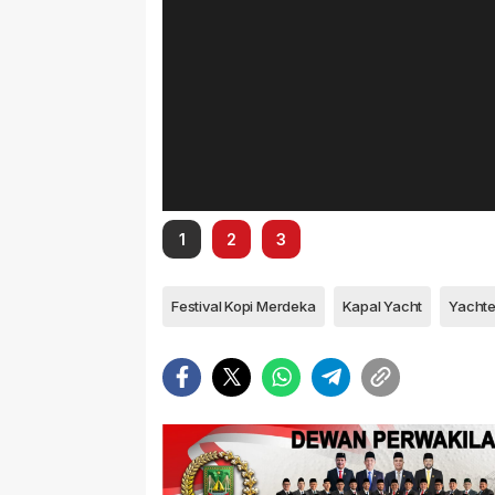
1
2
3
Festival Kopi Merdeka
Kapal Yacht
Yachte