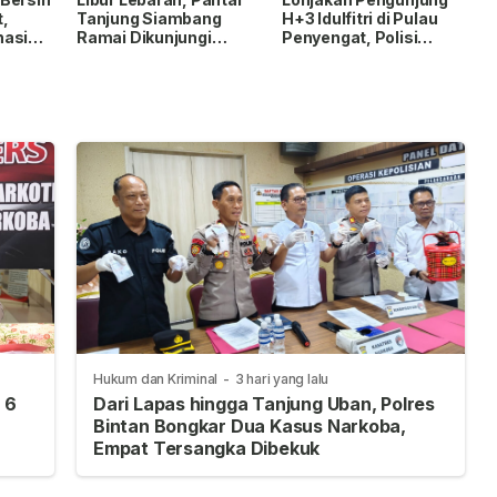
,
Tanjung Siambang
H+3 Idulfitri di Pulau
nasi
Ramai Dikunjungi
Penyengat, Polisi
n
Warga, Polisi
Imbau Utamakan
Tingkatkan
Keselamatan
Pengamanan
Hukum dan Kriminal
-
3 hari yang lalu
 6
Dari Lapas hingga Tanjung Uban, Polres
Bintan Bongkar Dua Kasus Narkoba,
Empat Tersangka Dibekuk