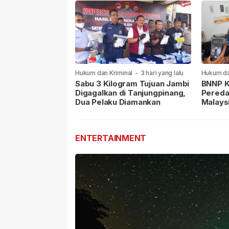
Hukum dan Kriminal
-
3 hari yang lalu
Hukum da
lalu
Sabu 3 Kilogram Tujuan Jambi
BNNP K
Digagalkan di Tanjungpinang,
Pereda
Dua Pelaku Diamankan
Malays
Masih 
ENTERTAINMENT