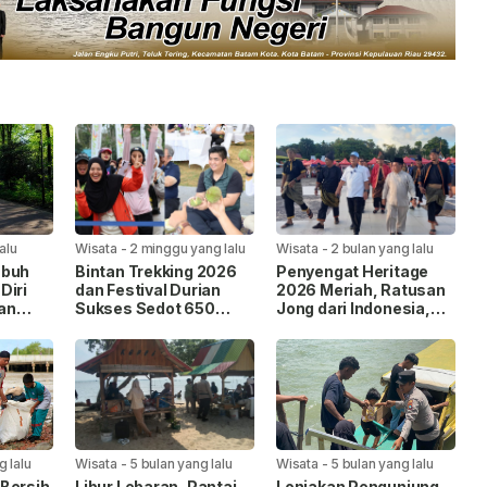
lalu
Wisata
-
2 minggu yang lalu
Wisata
-
2 bulan yang lalu
ubuh
Bintan Trekking 2026
Penyengat Heritage
Diri
dan Festival Durian
2026 Meriah, Ratusan
an
Sukses Sedot 650
Jong dari Indonesia,
if
Peserta, Pariwisata
Malaysia dan
Kian Bergairah
Singapura Berlaga
g lalu
Wisata
-
5 bulan yang lalu
Wisata
-
5 bulan yang lalu
Bersih
Libur Lebaran, Pantai
Lonjakan Pengunjung