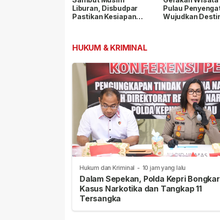
Liburan, Disbudpar
Pulau Penyengat
Pastikan Kesiapan
Wujudkan Desti
Wisata Pulau
Asri dan Nyama
Penyengat
HUKUM & KRIMINAL
Hukum dan Kriminal
-
10 jam yang lalu
Dalam Sepekan, Polda Kepri Bongkar
Kasus Narkotika dan Tangkap 11
Tersangka