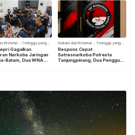
n Kriminal
-
1 minggu yang
Hukum dan Kriminal
-
1 minggu yang
lalu
epri Gagalkan
Respons Cepat
ran Narkoba Jaringan
Satresnarkoba Polresta
ia-Batam, Dua WNA
Tanjungpinang, Dua Pengguna
Diburu
Sabu Diamankan Usai
Dilaporkan ke Call Center 110