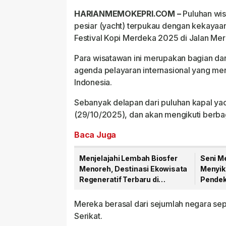
HARIANMEMOKEPRI.COM –
Puluhan wi
pesiar (yacht) terpukau dengan kekayaan
Festival Kopi Merdeka 2025 di Jalan Mer
Para wisatawan ini merupakan bagian dar
agenda pelayaran internasional yang me
Indonesia.
Sebanyak delapan dari puluhan kapal yac
(29/10/2025), dan akan mengikuti berb
Baca Juga
Menjelajahi Lembah Biosfer
Seni M
Menoreh, Destinasi Ekowisata
Menyik
Regeneratif Terbaru di
Pendek
Yogyakarta
Mereka berasal dari sejumlah negara sep
Serikat.