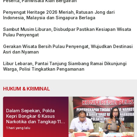
Peserta, Pariwisata Kian Bergairah
Penyengat Heritage 2026 Meriah, Ratusan Jong dari
Indonesia, Malaysia dan Singapura Berlaga
Sambut Musim Liburan, Disbudpar Pastikan Kesiapan Wisata
Pulau Penyengat
Gerakan Wisata Bersih Pulau Penyengat, Wujudkan Destinasi
Asri dan Nyaman
Libur Lebaran, Pantai Tanjung Siambang Ramai Dikunjungi
Warga, Polisi Tingkatkan Pengamanan
HUKUM & KRIMINAL
Dalam Sepekan, Polda
Kepri Bongkar 6 Kasus
Narkotika dan Tangkap 11
Tersangka
1 hari yang lalu