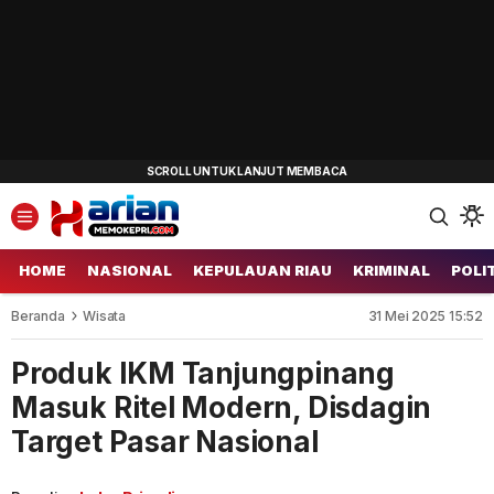
HOME
NASIONAL
KEPULAUAN RIAU
KRIMINAL
POLI
Beranda
Wisata
31 Mei 2025 15:52
Produk IKM Tanjungpinang
Masuk Ritel Modern, Disdagin
Target Pasar Nasional