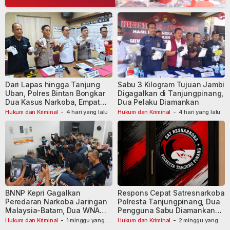
Dari Lapas hingga Tanjung
Sabu 3 Kilogram Tujuan Jambi
Uban, Polres Bintan Bongkar
Digagalkan di Tanjungpinang,
Dua Kasus Narkoba, Empat
Dua Pelaku Diamankan
Tersangka Dibekuk
Hukum dan Kriminal
-
4 hari yang lalu
Hukum dan Kriminal
-
4 hari yang lalu
BNNP Kepri Gagalkan
Respons Cepat Satresnarkoba
Peredaran Narkoba Jaringan
Polresta Tanjungpinang, Dua
Malaysia-Batam, Dua WNA
Pengguna Sabu Diamankan
Masih Diburu
Usai Dilaporkan ke Call Center
Hukum dan Kriminal
-
1 minggu yang
Hukum dan Kriminal
-
2 minggu yang
lalu
lalu
110