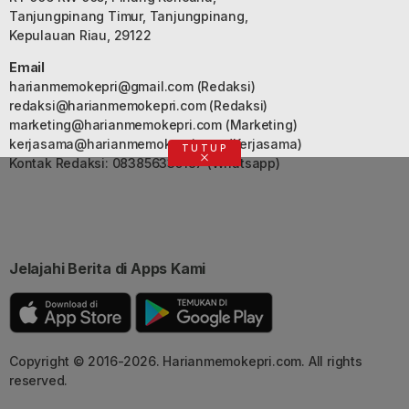
Tanjungpinang Timur, Tanjungpinang,
Kepulauan Riau, 29122
Email
harianmemokepri@gmail.com
(Redaksi)
redaksi@harianmemokepri.com
(Redaksi)
marketing@harianmemokepri.com
(Marketing)
kerjasama@harianmemokepri.com
(Kerjasama)
TUTUP
Kontak Redaksi: 083856335187 (Whatsapp)
Jelajahi Berita di Apps Kami
Copyright © 2016-2026. Harianmemokepri.com. All rights
reserved.