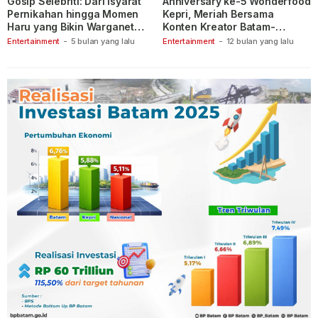
Gosip Selebriti: Dari Isyarat
Anniversary ke-5 Wonderfood
Pernikahan hingga Momen
Kepri, Meriah Bersama
Haru yang Bikin Warganet
Konten Kreator Batam-
Berspekulasi
Tanjungpinang
Entertainment
-
5 bulan yang lalu
Entertainment
-
12 bulan yang lalu