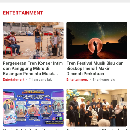
ENTERTAINMENT
Pergeseran Tren Konser Intim
Tren Festival Musik Bisu dan
dan Panggung Mikro di
Bioskop Imersif Makin
Kalangan Pencinta Musik
Diminati Perkotaan
Indonesia
Entertainment
-
11 jam yang lalu
Entertainment
-
1 hari yang lalu