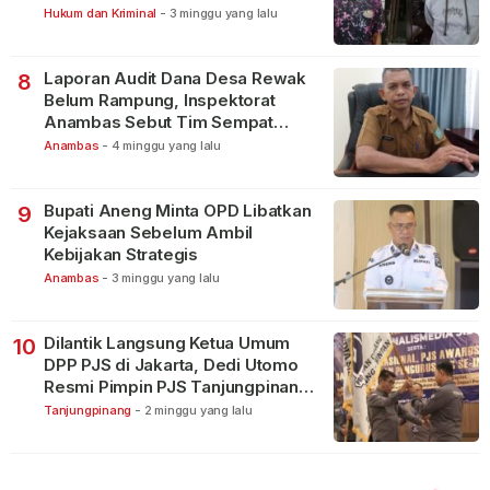
Bintan Pura
Hukum dan Kriminal
-
3 minggu yang lalu
Laporan Audit Dana Desa Rewak
8
Belum Rampung, Inspektorat
Anambas Sebut Tim Sempat
Terbagi Tangani Kasus Lain
Anambas
-
4 minggu yang lalu
Bupati Aneng Minta OPD Libatkan
9
Kejaksaan Sebelum Ambil
Kebijakan Strategis
Anambas
-
3 minggu yang lalu
Dilantik Langsung Ketua Umum
10
DPP PJS di Jakarta, Dedi Utomo
Resmi Pimpin PJS Tanjungpinang-
Bintan
Tanjungpinang
-
2 minggu yang lalu