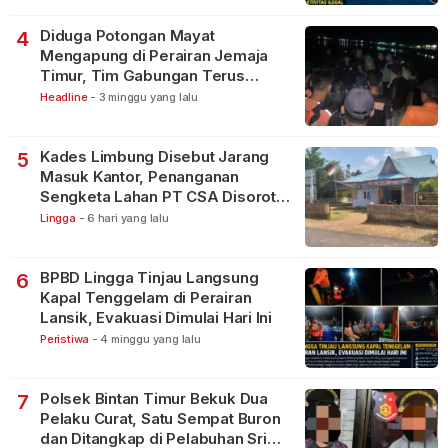
Diduga Potongan Mayat
4
Mengapung di Perairan Jemaja
Timur, Tim Gabungan Terus
Lakukan Pencarian
Headline
-
3 minggu yang lalu
Kades Limbung Disebut Jarang
5
Masuk Kantor, Penanganan
Sengketa Lahan PT CSA Disorot
Warga
Lingga
-
6 hari yang lalu
BPBD Lingga Tinjau Langsung
6
Kapal Tenggelam di Perairan
Lansik, Evakuasi Dimulai Hari Ini
Peristiwa
-
4 minggu yang lalu
Polsek Bintan Timur Bekuk Dua
7
Pelaku Curat, Satu Sempat Buron
dan Ditangkap di Pelabuhan Sri