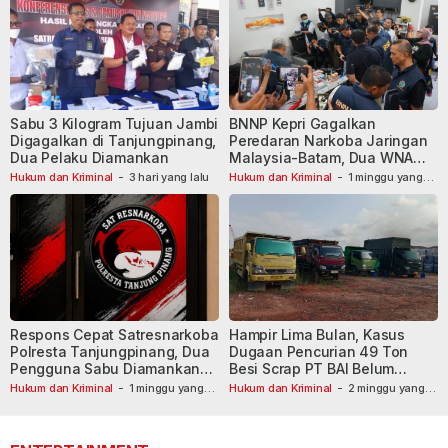
Sabu 3 Kilogram Tujuan Jambi
BNNP Kepri Gagalkan
Digagalkan di Tanjungpinang,
Peredaran Narkoba Jaringan
Dua Pelaku Diamankan
Malaysia-Batam, Dua WNA
Masih Diburu
Hukum dan Kriminal
-
3 hari yang lalu
Hukum dan Kriminal
-
1 minggu yang
lalu
Respons Cepat Satresnarkoba
Hampir Lima Bulan, Kasus
Polresta Tanjungpinang, Dua
Dugaan Pencurian 49 Ton
Pengguna Sabu Diamankan
Besi Scrap PT BAI Belum
Usai Dilaporkan ke Call Center
Tetapkan Tersangka
Hukum dan Kriminal
-
1 minggu yang
Hukum dan Kriminal
-
2 minggu yang
lalu
110
lalu