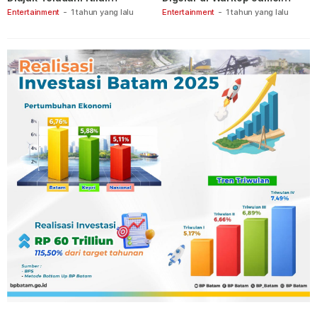
Keberanian
Ganet
Entertainment
-
1 tahun yang lalu
Entertainment
-
1 tahun yang lalu