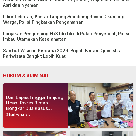
Asri dan Nyaman
Libur Lebaran, Pantai Tanjung Siambang Ramai Dikunjungi
Warga, Polisi Tingkatkan Pengamanan
Lonjakan Pengunjung H+3 Idulfitri di Pulau Penyengat, Polisi
Imbau Utamakan Keselamatan
Sambut Wisman Perdana 2026, Bupati Bintan Optimistis
Pariwisata Bangkit Lebih Kuat
HUKUM & KRIMINAL
Dari Lapas hingga Tanjung
Uban, Polres Bintan
Bongkar Dua Kasus
Narkoba, Empat Tersangka
3 hari yang lalu
Dibekuk