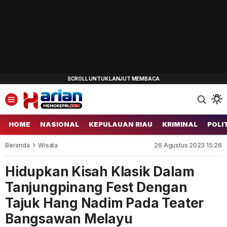
HOME
NASIONAL
KEPULAUAN RIAU
KRIMINAL
POLI
Beranda
Wisata
26 Agustus 2023 15:26
Hidupkan Kisah Klasik Dalam
Tanjungpinang Fest Dengan
Tajuk Hang Nadim Pada Teater
Bangsawan Melayu