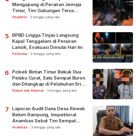
Mengapung di Perairan Jemaja
Timur, Tim Gabungan Terus
Lakukan Pencarian
Headline
-
3 minggu yang lalu
BPBD Lingga Tinjau Langsung
5
Kapal Tenggelam di Perairan
Lansik, Evakuasi Dimulai Hari Ini
Peristiwa
-
3 minggu yang lalu
Polsek Bintan Timur Bekuk Dua
6
Pelaku Curat, Satu Sempat Buron
dan Ditangkap di Pelabuhan Sri
Bintan Pura
Hukum dan Kriminal
-
3 minggu yang lalu
Laporan Audit Dana Desa Rewak
7
Belum Rampung, Inspektorat
Anambas Sebut Tim Sempat
Terbagi Tangani Kasus Lain
Anambas
-
3 minggu yang lalu