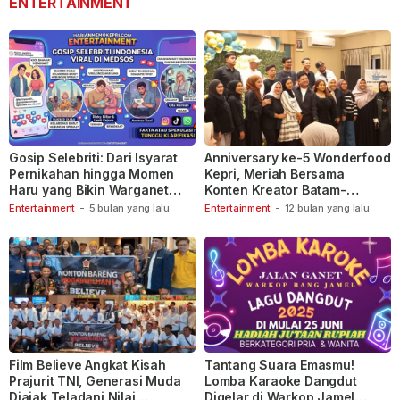
ENTERTAINMENT
Gosip Selebriti: Dari Isyarat
Anniversary ke-5 Wonderfood
Pernikahan hingga Momen
Kepri, Meriah Bersama
Haru yang Bikin Warganet
Konten Kreator Batam-
Berspekulasi
Tanjungpinang
Entertainment
-
5 bulan yang lalu
Entertainment
-
12 bulan yang lalu
Film Believe Angkat Kisah
Tantang Suara Emasmu!
Prajurit TNI, Generasi Muda
Lomba Karaoke Dangdut
Diajak Teladani Nilai
Digelar di Warkop Jamel