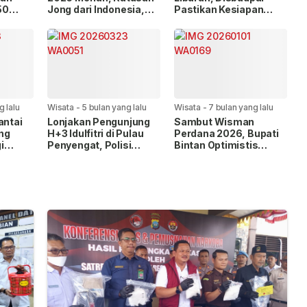
50
Jong dari Indonesia,
Pastikan Kesiapan
sata
Malaysia dan
Wisata Pulau
Singapura Berlaga
Penyengat
g lalu
Wisata
-
5 bulan yang lalu
Wisata
-
7 bulan yang lalu
antai
Lonjakan Pengunjung
Sambut Wisman
ng
H+3 Idulfitri di Pulau
Perdana 2026, Bupati
i
Penyengat, Polisi
Bintan Optimistis
Imbau Utamakan
Pariwisata Bangkit
Keselamatan
Lebih Kuat