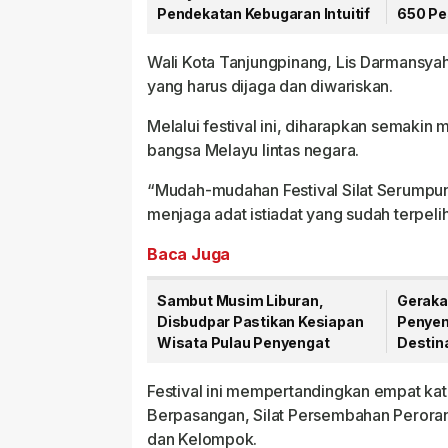
Pendekatan Kebugaran Intuitif
650 Pe
Bergai
Wali Kota Tanjungpinang, Lis Darmansyah
yang harus dijaga dan diwariskan.
Melalui festival ini, diharapkan semak
bangsa Melayu lintas negara.
“Mudah-mudahan Festival Silat Serumpun 
menjaga adat istiadat yang sudah terpeliha
Baca Juga
Sambut Musim Liburan,
Geraka
Disbudpar Pastikan Kesiapan
Penyen
Wisata Pulau Penyengat
Destin
Festival ini mempertandingkan empat kate
Berpasangan, Silat Persembahan Perora
dan Kelompok.