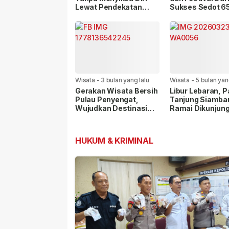
Lewat Pendekatan
Sukses Sedot 6
Kebugaran Intuitif
Peserta, Pariwi
Kian Bergairah
Wisata
-
3 bulan yang lalu
Wisata
-
5 bulan yan
Gerakan Wisata Bersih
Libur Lebaran, P
Pulau Penyengat,
Tanjung Siamba
Wujudkan Destinasi
Ramai Dikunjung
Asri dan Nyaman
Warga, Polisi
Tingkatkan
Pengamanan
HUKUM & KRIMINAL