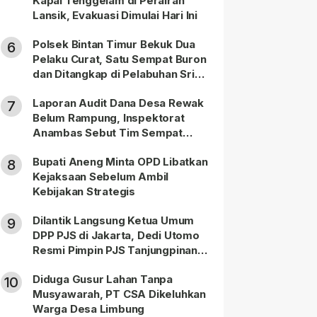
Kapal Tenggelam di Perairan
Lansik, Evakuasi Dimulai Hari Ini
Polsek Bintan Timur Bekuk Dua
6
Pelaku Curat, Satu Sempat Buron
dan Ditangkap di Pelabuhan Sri
Bintan Pura
Laporan Audit Dana Desa Rewak
7
Belum Rampung, Inspektorat
Anambas Sebut Tim Sempat
Terbagi Tangani Kasus Lain
Bupati Aneng Minta OPD Libatkan
8
Kejaksaan Sebelum Ambil
Kebijakan Strategis
Dilantik Langsung Ketua Umum
9
DPP PJS di Jakarta, Dedi Utomo
Resmi Pimpin PJS Tanjungpinang-
Bintan
Diduga Gusur Lahan Tanpa
10
Musyawarah, PT CSA Dikeluhkan
Warga Desa Limbung