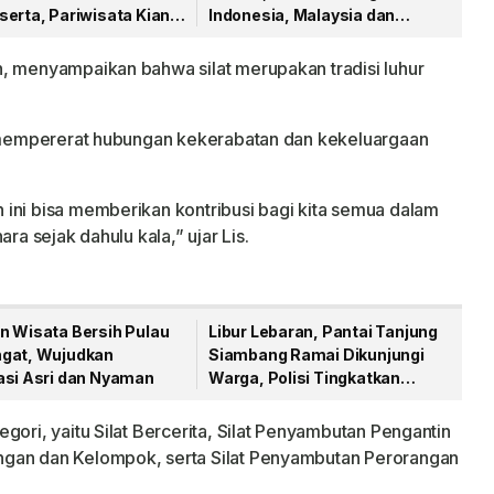
serta, Pariwisata Kian
Indonesia, Malaysia dan
rah
Singapura Berlaga
, menyampaikan bahwa silat merupakan tradisi luhur
in mempererat hubungan kekerabatan dan kekeluargaan
ini bisa memberikan kontribusi bagi kita semua dalam
ra sejak dahulu kala,” ujar Lis.
n Wisata Bersih Pulau
Libur Lebaran, Pantai Tanjung
gat, Wujudkan
Siambang Ramai Dikunjungi
asi Asri dan Nyaman
Warga, Polisi Tingkatkan
Pengamanan
gori, yaitu Silat Bercerita, Silat Penyambutan Pengantin
ngan dan Kelompok, serta Silat Penyambutan Perorangan