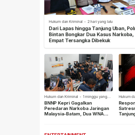
Hukum dan Kriminal
-
2 hari yang lalu
Dari Lapas hingga Tanjung Uban, Pol
Bintan Bongkar Dua Kasus Narkoba,
Empat Tersangka Dibekuk
Hukum dan Kriminal
-
1 minggu yang
Hukum da
lalu
lalu
BNNP Kepri Gagalkan
Respon
Peredaran Narkoba Jaringan
Satres
Malaysia-Batam, Dua WNA
Tanjun
Masih Diburu
Sabu D
Dilapor