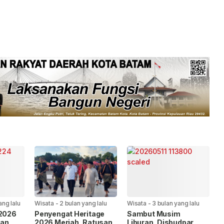
ng lalu
Wisata
-
2 bulan yang lalu
Wisata
-
3 bulan yang lalu
 2026
Penyengat Heritage
Sambut Musim
ian
2026 Meriah, Ratusan
Liburan, Disbudpar