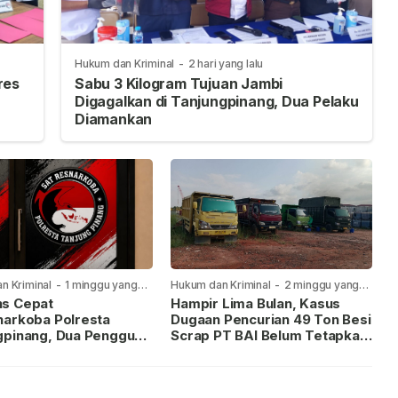
Hukum dan Kriminal
-
2 hari yang lalu
res
Sabu 3 Kilogram Tujuan Jambi
Digagalkan di Tanjungpinang, Dua Pelaku
Diamankan
n Kriminal
-
1 minggu yang
Hukum dan Kriminal
-
2 minggu yang
lalu
s Cepat
Hampir Lima Bulan, Kasus
narkoba Polresta
Dugaan Pencurian 49 Ton Besi
gpinang, Dua Pengguna
Scrap PT BAI Belum Tetapkan
iamankan Usai
Tersangka
kan ke Call Center 110