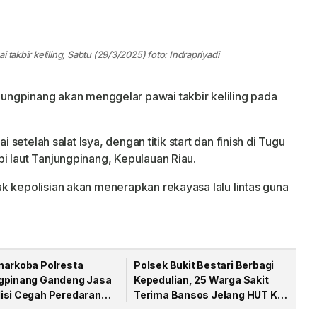
 takbir keliling, Sabtu (29/3/2025) foto: Indrapriyadi
ngpinang akan menggelar pawai takbir keliling pada
i setelah salat Isya, dengan titik start dan finish di Tugu
i laut Tanjungpinang, Kepulauan Riau.
k kepolisian akan menerapkan rekayasa lalu lintas guna
narkoba Polresta
Polsek Bukit Bestari Berbagi
gpinang Gandeng Jasa
Kepedulian, 25 Warga Sakit
isi Cegah Peredaran
Terima Bansos Jelang HUT Ke-
a Lewat Paket Kiriman
81 RI