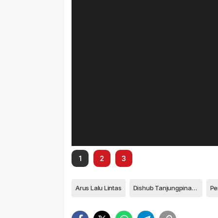
1
2
3
Arus Lalu Lintas
Dishub Tanjungpinang