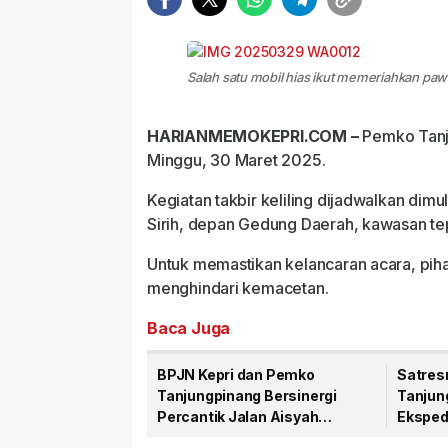
Salah satu mobil hias ikut memeriahkan pawai
HARIANMEMOKEPRI.COM –
Pemko Tanju
Minggu, 30 Maret 2025.
Kegiatan takbir keliling dijadwalkan dimula
Sirih, depan Gedung Daerah, kawasan tep
Untuk memastikan kelancaran acara, piha
menghindari kemacetan.
Baca Juga
BPJN Kepri dan Pemko
Satres
Tanjungpinang Bersinergi
Tanjun
Percantik Jalan Aisyah
Eksped
Sulaiman Menjelang HUT RI
Narkob