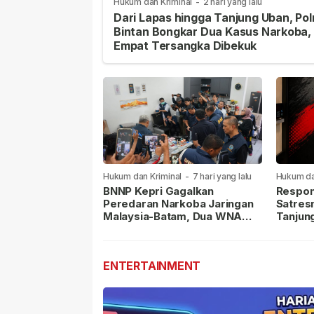
Hukum dan Kriminal
-
2 hari yang lalu
Dari Lapas hingga Tanjung Uban, Pol
Bintan Bongkar Dua Kasus Narkoba,
Empat Tersangka Dibekuk
Hukum dan Kriminal
-
7 hari yang lalu
Hukum da
lalu
BNNP Kepri Gagalkan
Respon
Peredaran Narkoba Jaringan
Satres
Malaysia-Batam, Dua WNA
Tanjun
Masih Diburu
Sabu D
Dilapor
ENTERTAINMENT