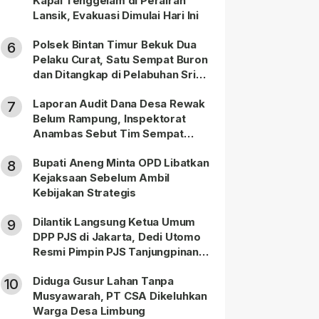
Kapal Tenggelam di Perairan
Lansik, Evakuasi Dimulai Hari Ini
Polsek Bintan Timur Bekuk Dua
6
Pelaku Curat, Satu Sempat Buron
dan Ditangkap di Pelabuhan Sri
Bintan Pura
Laporan Audit Dana Desa Rewak
7
Belum Rampung, Inspektorat
Anambas Sebut Tim Sempat
Terbagi Tangani Kasus Lain
Bupati Aneng Minta OPD Libatkan
8
Kejaksaan Sebelum Ambil
Kebijakan Strategis
Dilantik Langsung Ketua Umum
9
DPP PJS di Jakarta, Dedi Utomo
Resmi Pimpin PJS Tanjungpinang-
Bintan
Diduga Gusur Lahan Tanpa
10
Musyawarah, PT CSA Dikeluhkan
Warga Desa Limbung