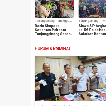
Lewat Paket Kir
Tanjungpinang
-
1 minggu
Tanjungpinang
-
1 m
yang lalu
yang lalu
Razia Simpatik
Siswa SIP Angk
Satlantas Polresta
ke-56 Polda Kep
Tanjungpinang Sasar
Salurkan Bantua
Pelanggar Lalu Lintas
Panti Asuhan Nu
dan Nopol Bodong
Rohman
HUKUM & KRIMINAL