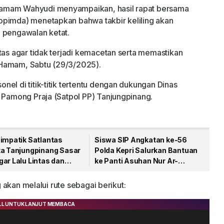
Hamam Wahyudi menyampaikan, hasil rapat bersama
opimda) menetapkan bahwa takbir keliling akan
n pengawalan ketat.
tas agar tidak terjadi kemacetan serta memastikan
ar Hamam, Sabtu (29/3/2025).
el di titik-titik tertentu dengan dukungan Dinas
i Pamong Praja (Satpol PP) Tanjungpinang.
Simpatik Satlantas
Siswa SIP Angkatan ke-56
ta Tanjungpinang Sasar
Polda Kepri Salurkan Bantuan
ar Lalu Lintas dan
ke Panti Asuhan Nur Ar-
Bodong
Rohman
g akan melalui rute sebagai berikut: