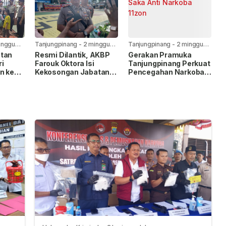
iman
inggu
Tanjungpinang
-
2 minggu
Tanjungpinang
-
2 minggu
yang lalu
yang lalu
atan
Resmi Dilantik, AKBP
Gerakan Pramuka
ri
Farouk Oktora Isi
Tanjungpinang Perkuat
n ke
Kekosongan Jabatan
Pencegahan Narkoba
r Ar-
Wakapolresta
Lewat Pembentukan
Tanjungpinang
Saka Anti Narkoba