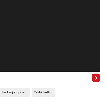
Pemko Tanjungpinang
Takbir keliling