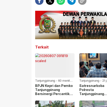
Terkait
Tanjungpinang
-
60 menit
Tanjungpinang
-
21 
yang lalu
lalu
BPJN Kepri dan Pemko
Satresnarkoba
Tanjungpinang
Polresta
Bersinergi Percantik
Tanjungpinang
Jalan Aisyah Sulaiman
Gandeng Jasa
Menjelang HUT RI
Ekspedisi Cega
Peredaran Nark