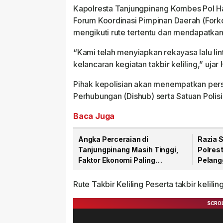
Kapolresta Tanjungpinang Kombes Pol 
Forum Koordinasi Pimpinan Daerah (Fork
mengikuti rute tertentu dan mendapatka
“Kami telah menyiapkan rekayasa lalu lin
kelancaran kegiatan takbir keliling,” uj
Pihak kepolisian akan menempatkan person
Perhubungan (Dishub) serta Satuan Polis
Baca Juga
Angka Perceraian di
Razia 
Tanjungpinang Masih Tinggi,
Polres
Faktor Ekonomi Paling
Pelangg
Dominan
Nopol 
Rute Takbir Keliling Peserta takbir kelilin