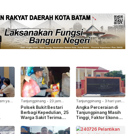
jam yang
Tanjungpinang
-
23 jam
Tanjungpinang
-
3 hari yang
yang lalu
lalu
Polsek Bukit Bestari
Angka Perceraian di
Berbagi Kepedulian, 25
Tanjungpinang Masih
Warga Sakit Terima
Tinggi, Faktor Ekonomi
Bansos Jelang HUT Ke-
Paling Dominan
h
81 RI
oba