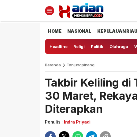
HOME
NASIONAL
KEPULAUAN RIA
Headline
Religi
Politik
Olahraga
W
Beranda
Tanjungpinang
Takbir Keliling d
30 Maret, Rekaya
Diterapkan
Penulis :
Indra Priyadi