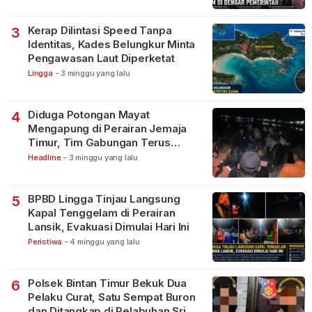
Kerap Dilintasi Speed Tanpa
3
Identitas, Kades Belungkur Minta
Pengawasan Laut Diperketat
Lingga
-
3 minggu yang lalu
Diduga Potongan Mayat
4
Mengapung di Perairan Jemaja
Timur, Tim Gabungan Terus
Lakukan Pencarian
Headline
-
3 minggu yang lalu
BPBD Lingga Tinjau Langsung
5
Kapal Tenggelam di Perairan
Lansik, Evakuasi Dimulai Hari Ini
Peristiwa
-
4 minggu yang lalu
Polsek Bintan Timur Bekuk Dua
6
Pelaku Curat, Satu Sempat Buron
dan Ditangkap di Pelabuhan Sri