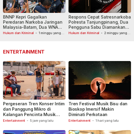
BNNP Kepri Gagalkan
Respons Cepat Satresnarkoba
Peredaran Narkoba Jaringan
Polresta Tanjungpinang, Dua
Malaysia-Batam, Dua WNA
Pengguna Sabu Diamankan
Masih Diburu
Usai Dilaporkan ke Call Center
Hukum dan Kriminal
-
1 minggu yang
Hukum dan Kriminal
-
2 minggu yang
lalu
lalu
110
ENTERTAINMENT
Pergeseran Tren Konser Intim
Tren Festival Musik Bisu dan
dan Panggung Mikro di
Bioskop Imersif Makin
Kalangan Pencinta Musik
Diminati Perkotaan
Indonesia
Entertainment
-
5 jam yang lalu
Entertainment
-
1 hari yang lalu