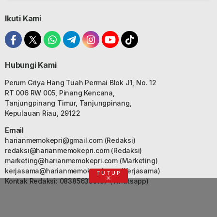
Ikuti Kami
Hubungi Kami
Perum Griya Hang Tuah Permai Blok J1, No. 12
RT 006 RW 005, Pinang Kencana,
Tanjungpinang Timur, Tanjungpinang,
Kepulauan Riau, 29122
Email
harianmemokepri@gmail.com
(Redaksi)
redaksi@harianmemokepri.com
(Redaksi)
marketing@harianmemokepri.com
(Marketing)
kerjasama@harianmemokepri.com
(Kerjasama)
TUTUP
Kontak Redaksi: 083856335187 (Whatsapp)