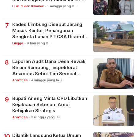
Bintan Pura
Hukum dan Kriminal
-
3 minggu yang lalu
Kades Limbung Disebut Jarang
7
Masuk Kantor, Penanganan
Sengketa Lahan PT CSA Disorot
Warga
Lingga
-
6 hari yang lalu
Laporan Audit Dana Desa Rewak
8
Belum Rampung, Inspektorat
Anambas Sebut Tim Sempat
Terbagi Tangani Kasus Lain
Anambas
-
4 minggu yang lalu
Bupati Aneng Minta OPD Libatkan
9
Kejaksaan Sebelum Ambil
Kebijakan Strategis
Anambas
-
3 minggu yang lalu
Dilantik Langsung Ketua Umum
10