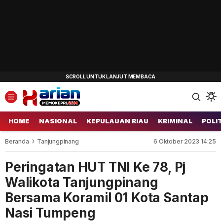
HOME
NASIONAL
KEPULAUAN RIAU
KRIMINAL
POLI
Beranda
Tanjungpinang
6 Oktober 2023 14:25
Peringatan HUT TNI Ke 78, Pj
Walikota Tanjungpinang
Bersama Koramil 01 Kota Santap
Nasi Tumpeng