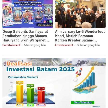
Gosip Selebriti: Dari Isyarat
Anniversary ke-5 Wonderfood
Pernikahan hingga Momen
Kepri, Meriah Bersama
Haru yang Bikin Warganet
Konten Kreator Batam-
Berspekulasi
Tanjungpinang
Entertainment
-
5 bulan yang lalu
Entertainment
-
12 bulan yang lalu