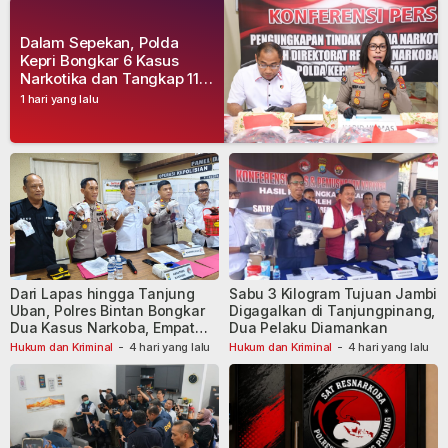
Dalam Sepekan, Polda
Kepri Bongkar 6 Kasus
Narkotika dan Tangkap 11
Tersangka
1 hari yang lalu
Dari Lapas hingga Tanjung
Sabu 3 Kilogram Tujuan Jambi
Uban, Polres Bintan Bongkar
Digagalkan di Tanjungpinang,
Dua Kasus Narkoba, Empat
Dua Pelaku Diamankan
Tersangka Dibekuk
Hukum dan Kriminal
-
4 hari yang lalu
Hukum dan Kriminal
-
4 hari yang lalu